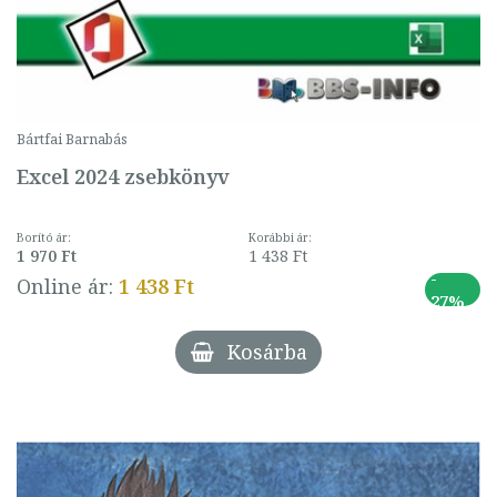
Bártfai Barnabás
Excel 2024 zsebkönyv
Borító ár:
Korábbi ár:
1 970 Ft
1 438 Ft
-
Online ár:
1 438 Ft
27%
Kosárba