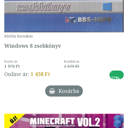
Bártfai Barnabás
Windows 8 zsebkönyv
Borító ár:
Korábbi ár:
1 970 Ft
1 379 Ft
-
Online ár:
1 438 Ft
27%
Kosárba