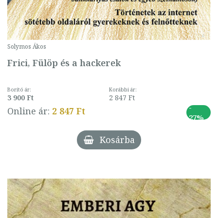
Solymos Ákos
Frici, Fülöp és a hackerek
Borító ár:
Korábbi ár:
3 900 Ft
2 847 Ft
-
Online ár:
2 847 Ft
27%
Kosárba