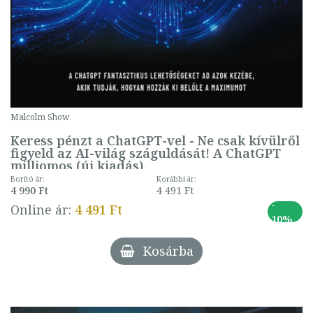
Malcolm Show
Keress pénzt a ChatGPT-vel - Ne csak kívülről
figyeld az AI-világ száguldását! A ChatGPT
milliomos (új kiadás)
Borító ár:
Korábbi ár:
4 990 Ft
4 491 Ft
-
Online ár:
4 491 Ft
10%
Kosárba