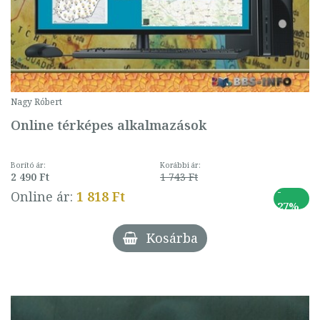
Nagy Róbert
Online térképes alkalmazások
Borító ár:
Korábbi ár:
2 490 Ft
1 743 Ft
-
Online ár:
1 818 Ft
27%
Kosárba