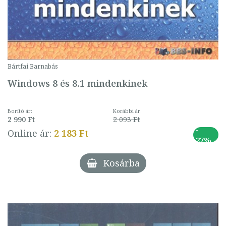
Bártfai Barnabás
Windows 8 és 8.1 mindenkinek
Borító ár:
Korábbi ár:
2 990 Ft
2 093 Ft
-
Online ár:
2 183 Ft
27%
Kosárba