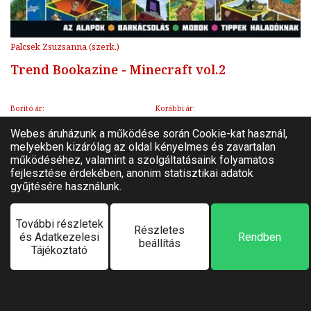
Palcsek Zsuzsanna (szerk.)
Trend Bookazine - Minecraft vol.2
Borító ár:
Korábbi ár:
3 990 Ft
3 591 Ft
-
Online ár:
3 591 Ft
10%
Várható megjelenés:
2026. 08. 12.
Kosárba