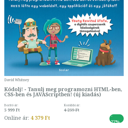
David Whitney
Kódolj! - Tanulj meg programozni HTML-ben,
CSS-ben és JAVAScriptben! (új kiadás)
Borító ár:
Korábbi ár:
5 999 Ft
4 259 Ft
-
Online ár:
4 379 Ft
27%