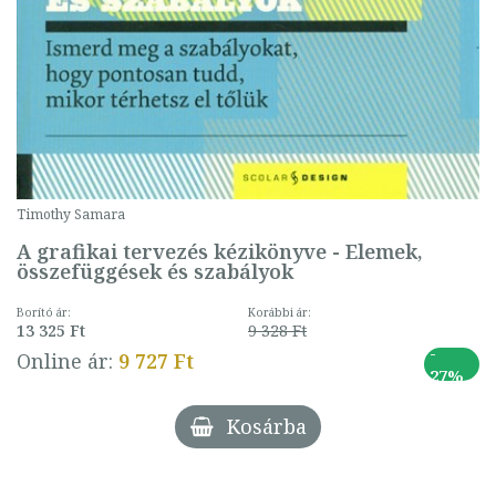
Timothy Samara
A grafikai tervezés kézikönyve - Elemek,
összefüggések és szabályok
Borító ár:
Korábbi ár:
13 325 Ft
9 328 Ft
-
Online ár:
9 727 Ft
27%
Kosárba