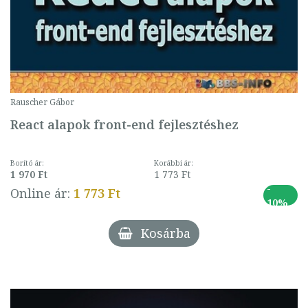
Rauscher Gábor
React alapok front-end fejlesztéshez
Borító ár:
Korábbi ár:
1 970 Ft
1 773 Ft
-
Online ár:
1 773 Ft
10%
Kosárba