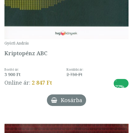
Györfi András
Kriptopénz ABC
Borító ár:
Korábbi ár:
3 900 Ft
2 730 Ft
-
Online ár:
2 847 Ft
27%
Kosárba