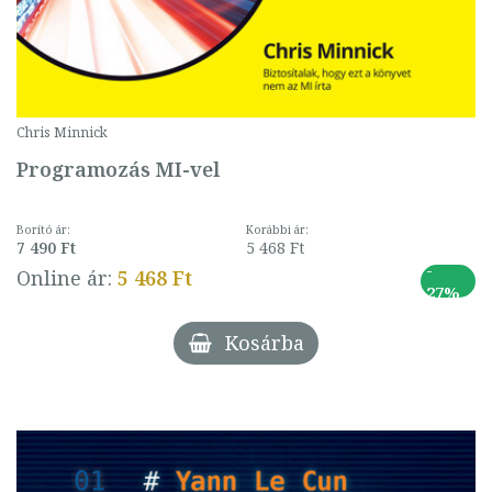
Chris Minnick
Programozás MI-vel
Borító ár:
Korábbi ár:
7 490 Ft
5 468 Ft
-
Online ár:
5 468 Ft
27%
Kosárba