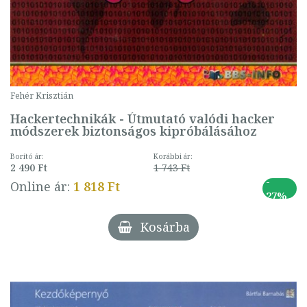
Fehér Krisztián
Hackertechnikák - Útmutató valódi hacker
módszerek biztonságos kipróbálásához
Borító ár:
Korábbi ár:
2 490 Ft
1 743 Ft
-
Online ár:
1 818 Ft
27%
Kosárba