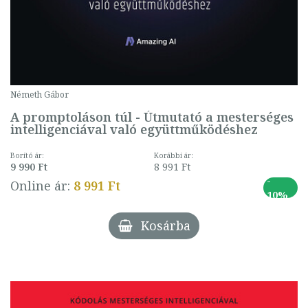
Németh Gábor
A promptoláson túl - Útmutató a mesterséges
intelligenciával való együttműködéshez
Borító ár:
Korábbi ár:
9 990 Ft
8 991 Ft
-
Online ár:
8 991 Ft
10%
Kosárba