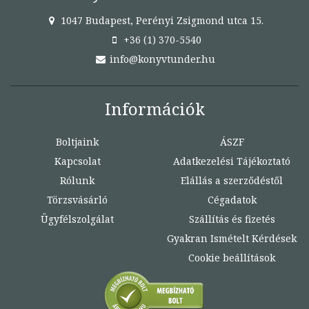
1047 Budapest, Perényi Zsigmond utca 15.
+36 (1) 370-5540
info@konyvtunder.hu
Információk
Boltjaink
ÁSZF
Kapcsolat
Adatkezelési Tájékoztató
Rólunk
Elállás a szerződéstől
Törzsvásárló
Cégadatok
Ügyfélszolgálat
Szállítás és fizetés
Gyakran Ismételt Kérdések
Cookie beállítások