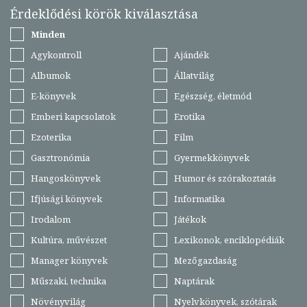
Érdeklődési körök kiválasztása
Minden
Agykontroll
Ajándék
Albumok
Állatvilág
E-könyvek
Egészség, életmód
Emberi kapcsolatok
Erotika
Ezoterika
Film
Gasztronómia
Gyermekkönyvek
Hangoskönyvek
Humor és szórakoztatás
Ifjúsági könyvek
Informatika
Irodalom
Játékok
Kultúra, művészet
Lexikonok, enciklopédiák
Manager könyvek
Mezőgazdaság
Műszaki, technika
Naptárak
Növényvilág
Nyelvkönyvek, szótárak