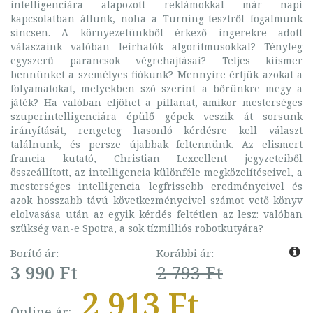
intelligenciára alapozott reklámokkal már napi
kapcsolatban állunk, noha a Turning-tesztről fogalmunk
sincsen. A környezetünkből érkező ingerekre adott
válaszaink valóban leírhatók algoritmusokkal? Tényleg
egyszerű parancsok végrehajtásai? Teljes kiismer
bennünket a személyes fiókunk? Mennyire értjük azokat a
folyamatokat, melyekben szó szerint a bőrünkre megy a
játék? Ha valóban eljöhet a pillanat, amikor mesterséges
szuperintelligenciára épülő gépek veszik át sorsunk
irányítását, rengeteg hasonló kérdésre kell választ
találnunk, és persze újabbak feltennünk. Az elismert
francia kutató, Christian Lexcellent jegyzeteiből
összeállított, az intelligencia különféle megközelítéseivel, a
mesterséges intelligencia legfrissebb eredményeivel és
azok hosszabb távú következményeivel számot vető könyv
elolvasása után az egyik kérdés feltétlen az lesz: valóban
szükség van-e Spotra, a sok tízmilliós robotkutyára?
Borító ár:
Korábbi ár:
3 990 Ft
2 793 Ft
2 913 Ft
Online ár: