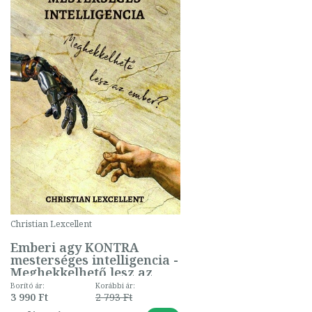
Christian Lexcellent
Emberi agy KONTRA
mesterséges intelligencia -
Meghekkelhető lesz az
ember?
Borító ár:
Korábbi ár:
3 990 Ft
2 793 Ft
-