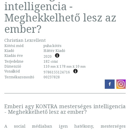
intelligencia -
Meghekkelhető lesz az
ember?
Christian Lexcellent
Kötési mód
puha kötés
Kiadó
Háttér Kiadó
Kiadás éve
2020
Terjedelme
182
oldal
Dimenzió
110
x 178
x 10
mm
mm
mm
Vonalkód
9786155124716
Termékazonosító
00237828
Emberi agy KONTRA mesterséges intelligencia
- Meghekkelhető lesz az ember?
A social médiaban igen hatékony, mesterséges