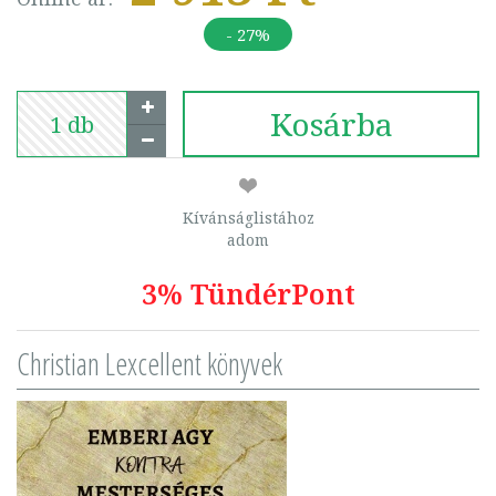
- 27%
Kosárba
Kívánságlistához
adom
3% TündérPont
Christian Lexcellent könyvek