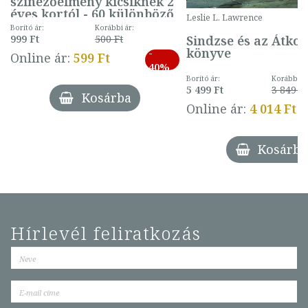
színezőélmény kicsiknek 2
éves kortól - 60 különböző
Leslie L. Lawrence
mintával (gombás)
Borító ár:
Korábbi ár:
Sindzse és az Átko
999 Ft
500 Ft
könyve
-
Online ár:
599 Ft
40%
Borító ár:
Korábbi ár
5 499 Ft
3 849 Ft
Kosárba
Online ár:
4 014 Ft
Kosárba
Hírlevél feliratkozás