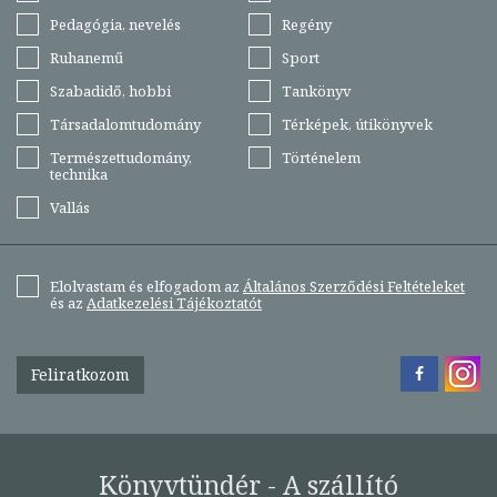
Pedagógia, nevelés
Regény
Ruhanemű
Sport
Szabadidő, hobbi
Tankönyv
Társadalomtudomány
Térképek, útikönyvek
Természettudomány,
Történelem
technika
Vallás
Elolvastam és elfogadom az
Általános Szerződési Feltételeket
és az
Adatkezelési Tájékoztatót
Feliratkozom
Könyvtündér - A szállító