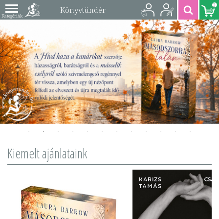
0
Könyvtündér
Kiemelt ajánlataink