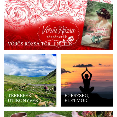
VÖRÖS RÓZSA TÖRTÉNETEK
TÉRKÉPEK,
EGÉSZSÉG,
ÚTIKÖNYVEK
ÉLETMÓD