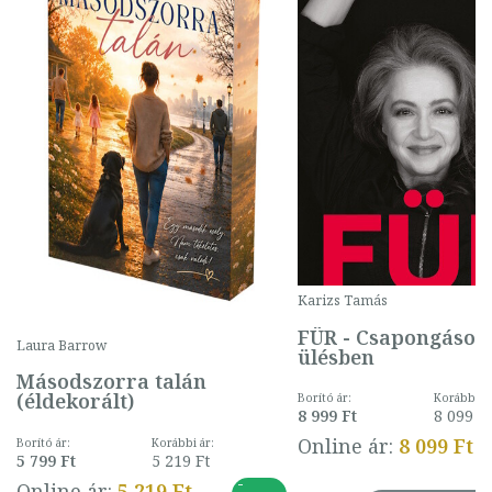
Karizs Tamás
FÜR - Csapongások
Laura Barrow
ülésben
Másodszorra talán
(éldekorált)
Borító ár:
Korábbi ár
8 999 Ft
8 099 Ft
Online ár:
8 099 Ft
Borító ár:
Korábbi ár:
5 799 Ft
5 219 Ft
-
Online ár:
5 219 Ft