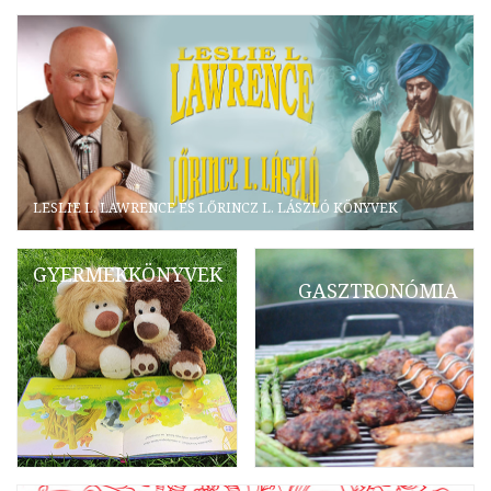
LESLIE L. LAWRENCE ÉS LŐRINCZ L. LÁSZLÓ KÖNYVEK
GYERMEKKÖNYVEK
GASZTRONÓMIA