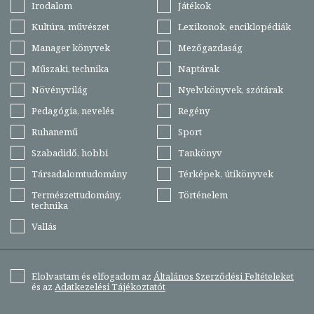
Irodalom
Játékok
Kultúra, művészet
Lexikonok, enciklopédiák
Manager könyvek
Mezőgazdaság
Műszaki, technika
Naptárak
Növényvilág
Nyelvkönyvek, szótárak
Pedagógia, nevelés
Regény
Ruhanemű
Sport
Szabadidő, hobbi
Tankönyv
Társadalomtudomány
Térképek, útikönyvek
Természettudomány,
Történelem
technika
Vallás
Elolvastam és elfogadom az
Általános Szerződési Feltételeket
és az
Adatkezelési Tájékoztatót