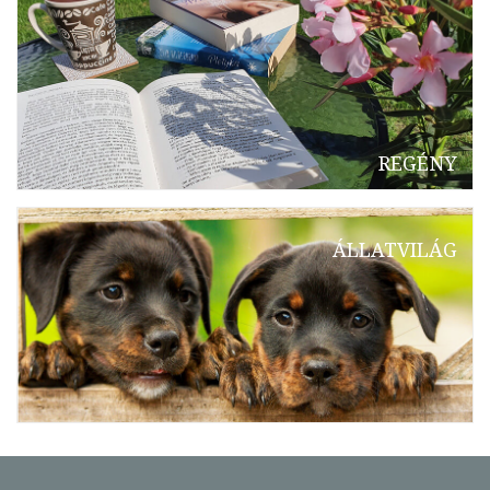
REGÉNY
ÁLLATVILÁG