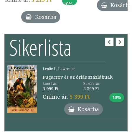
10%
Kosárba
Kosárba
Sikerlista
Leslie L. Lawrence
Pugacsov és az óriás százlábúak
Borító ár:
Korábbi ár:
5 999 Ft
5 399 Ft
Online ár:
5 399 Ft
10%
Kosárba