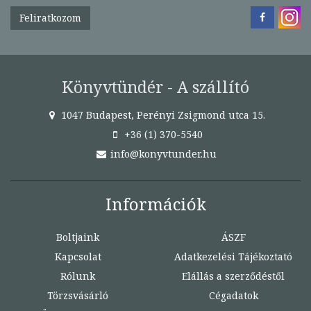
Feliratkozom
Könyvtündér - A szállító
1047 Budapest, Perényi Zsigmond utca 15.
+36 (1) 370-5540
info@konyvtunder.hu
Információk
Boltjaink
ÁSZF
Kapcsolat
Adatkezelési Tájékoztató
Rólunk
Elállás a szerződéstől
Törzsvásárló
Cégadatok