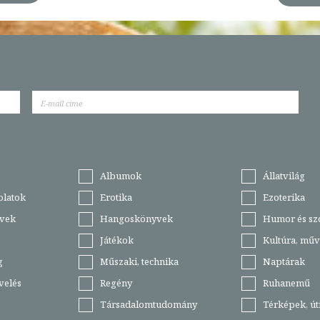
Albumok
Állatvilág
olatok
Erotika
Ezoterika
vek
Hangoskönyvek
Humor és sz
Játékok
Kultúra, műv
g
Műszaki, technika
Naptárak
velés
Regény
Ruhanemű
Társadalomtudomány
Térképek, ú