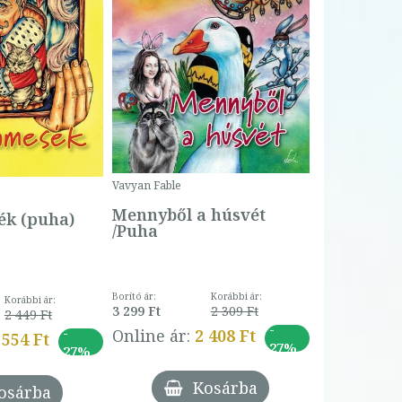
Bartos Erika
Bogyó és 
Csengetty
Borító ár:
Vavyan Fable
5 990 Ft
Online ár:
Mennyből a húsvét
k (puha)
/Puha
Borító ár:
Korábbi ár:
Korábbi ár:
3 299 Ft
2 309 Ft
2 449 Ft
-
-
Online ár:
2 408 Ft
 554 Ft
27%
27%
Kosárba
osárba