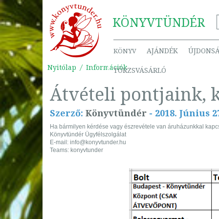
KÖNYV
TÜNDÉR
AJÁNDÉK
ÚJDONS
KÖNYV
Nyitólap
Információk
TÖRZSVÁSÁRLÓ
Átvételi pontjaink, 
Szerző:
Könyvtündér
-
2018.
Június
2
Ha bármilyen kérdése vagy észrevétele van áruházunkkal kapcso
Könyvtündér Ügyfélszolgálat
E-mail: info@konyvtunder.hu
Teams: konyvtunder