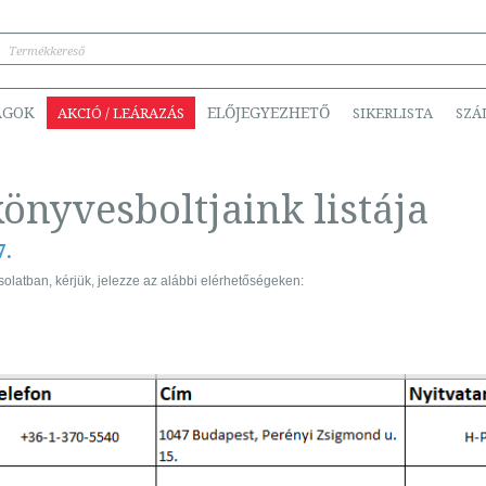
ÁGOK
ELŐJEGYEZHETŐ
AKCIÓ / LEÁRAZÁS
SIKERLISTA
SZÁ
könyvesboltjaink listája
7.
latban, kérjük, jelezze az alábbi elérhetőségeken: