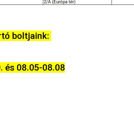
tó boltjaink:
. és 08.05-08.08