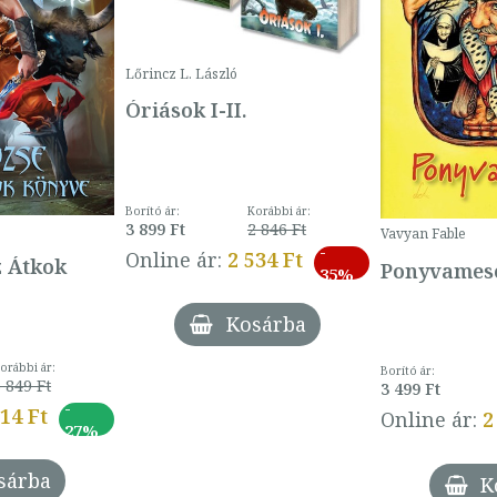
Lőrincz L. László
Óriások I-II.
Borító ár:
Korábbi ár:
3 899 Ft
2 846 Ft
Vavyan Fable
-
Online ár:
2 534 Ft
z Átkok
Ponyvamesé
35%
Kosárba
orábbi ár:
Borító ár:
 849 Ft
3 499 Ft
-
014 Ft
Online ár:
2
27%
sárba
K