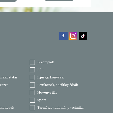
E-könyvek
Film
órakoztatás
Ifjúsági könyvek
észet
Lexikonok, enciklopédiák
Növényvilág
Sport
tikönyvek
Természettudomány, technika