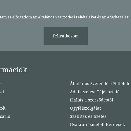
stam és elfogadom az
Általános Szerződési Feltételeket
és az
Adatkezelési 
Feliratkozom
rmációk
nk
Általános Szerződési Feltétele
at
Adatkezelési Tájékoztató
Elállás a szerződéstől
tok
Ügyfélszolgálat
sárló
Szállítás és fizetés
Gyakran Ismételt Kérdések