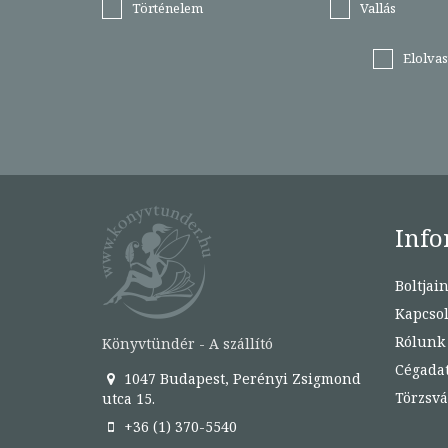
Történelem
Vallás
Elolva
Info
Boltjai
Kapcsol
Rólunk
Könyvtündér - A szállító
Cégada
1047 Budapest, Perényi Zsigmond
Törzsvá
utca 15.
+36 (1) 370-5540