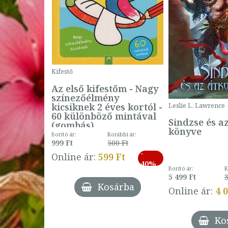
Kifestő
Az első kifestőm - Nagy
színezőélmény
 -
kicsiknek 2 éves kortól -
Leslie L. Lawrence
60 különböző mintával
Sindzse és a
(gombás)
könyve
Borító ár:
Korábbi ár:
999 Ft
500 Ft
ábbi ár:
-
793 Ft
Online ár:
599 Ft
-
40%
3 Ft
Borító ár:
K
27%
5 499 Ft
3
Kosárba
Online ár:
4 
árba
Ko