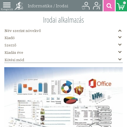
0
Informatika / Irodai
alkalmazás könyvek
Irodai alkalmazás
Név szerint növekvő
Kiadó
Szerző
Kiadás éve
Kötési mód