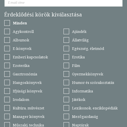
Érdeklődési körök kiválasztása
Minden
Agykontroll
Ajándék
Albumok
Állatvilág
E-könyvek
Egészség, életmód
Emberi kapcsolatok
Erotika
Ezoterika
Film
Gasztronómia
Gyermekkönyvek
Hangoskönyvek
Humor és szórakoztatás
Ifjúsági könyvek
Informatika
Irodalom
Játékok
Kultúra, művészet
Lexikonok, enciklopédiák
Manager könyvek
Mezőgazdaság
Műszaki, technika
Naptárak