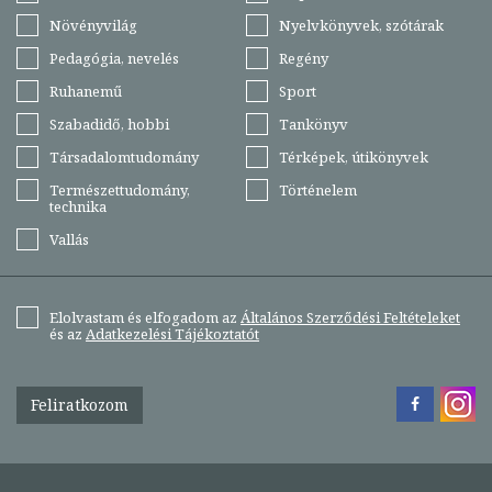
Növényvilág
Nyelvkönyvek, szótárak
Pedagógia, nevelés
Regény
Ruhanemű
Sport
Szabadidő, hobbi
Tankönyv
Társadalomtudomány
Térképek, útikönyvek
Természettudomány,
Történelem
technika
Vallás
Elolvastam és elfogadom az
Általános Szerződési Feltételeket
és az
Adatkezelési Tájékoztatót
Feliratkozom