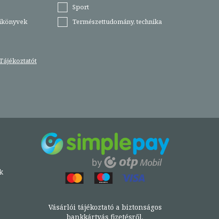
Sport
tikönyvek
Természettudomány, technika
Tájékoztatót
k
Vásárlói tájékoztató a biztonságos
bankkártyás fizetésről.