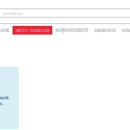
ÁGOK
ELŐJEGYEZHETŐ
AKCIÓ / LEÁRAZÁS
SIKERLISTA
SZÁ
rmék
n.