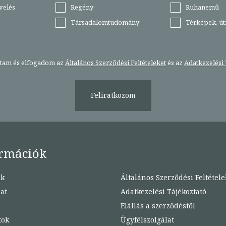
velés
Regény
Ruhanemű
Társadalomtudomány
Térképek, ú
stam és elfogadom az
Általános Szerződési Feltételeket
és az
Adatkezelési 
Feliratkozom
rmációk
nk
Általános Szerződési Feltétele
at
Adatkezelési Tájékoztató
Elállás a szerződéstől
tok
Ügyfélszolgálat