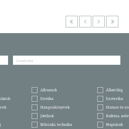
Albumok
Állatvilág
olatok
Erotika
Ezoterika
vek
Hangoskönyvek
Humor és sz
Játékok
Kultúra, műv
g
Műszaki, technika
Naptárak