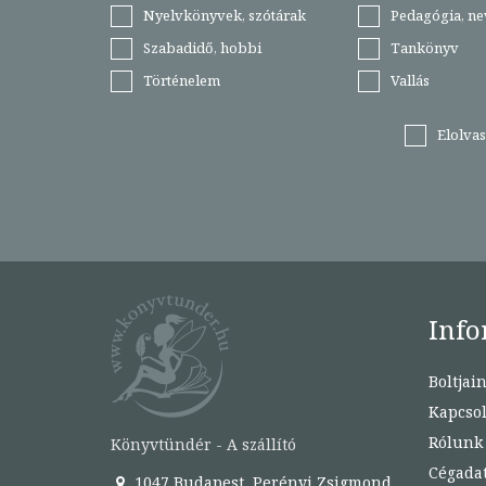
Nyelvkönyvek, szótárak
Pedagógia, ne
Szabadidő, hobbi
Tankönyv
Történelem
Vallás
Elolva
Info
Boltjai
Kapcsol
Rólunk
Könyvtündér - A szállító
Cégada
1047 Budapest, Perényi Zsigmond