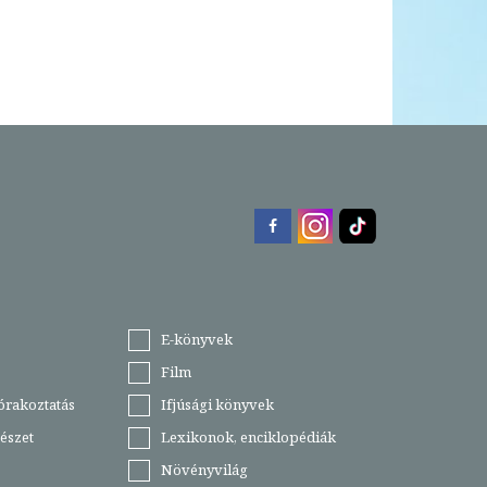
E-könyvek
Film
órakoztatás
Ifjúsági könyvek
észet
Lexikonok, enciklopédiák
Növényvilág