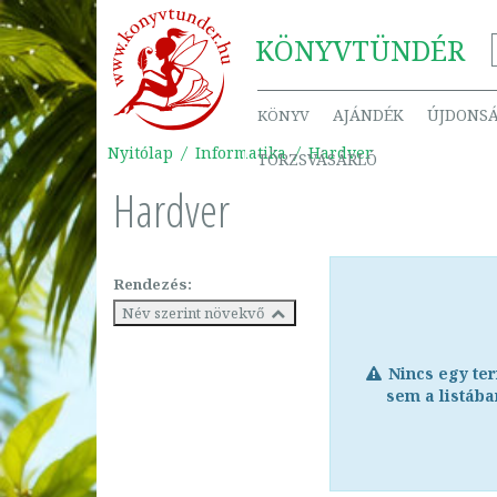
KÖNYV
TÜNDÉR
AJÁNDÉK
ÚJDONS
KÖNYV
Nyitólap
Informatika
Hardver
TÖRZSVÁSÁRLÓ
Hardver
Rendezés:
Név szerint növekvő
Nincs egy te
sem a listába