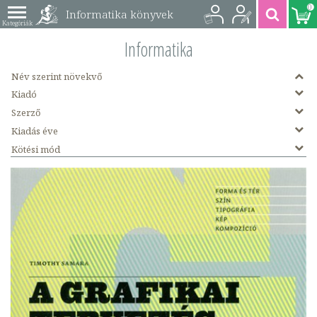
0
Informatika könyvek
Informatika
Név szerint növekvő
Kiadó
Szerző
Kiadás éve
Kötési mód