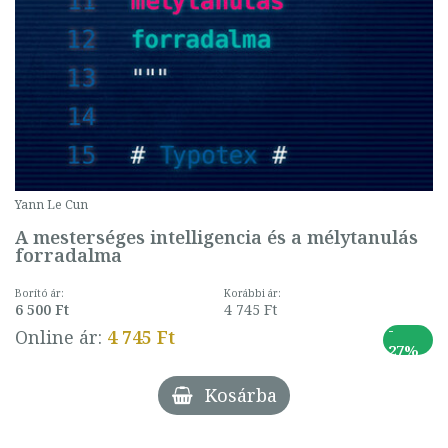
Yann Le Cun
A mesterséges intelligencia és a mélytanulás
forradalma
Borító ár:
Korábbi ár:
6 500 Ft
4 745 Ft
-
Online ár:
4 745 Ft
27%
Kosárba