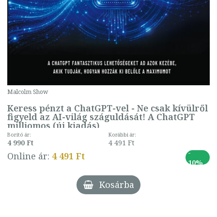
Malcolm Show
Keress pénzt a ChatGPT-vel - Ne csak kívülről
figyeld az AI-világ száguldását! A ChatGPT
milliomos (új kiadás)
Borító ár:
Korábbi ár:
4 990 Ft
4 491 Ft
-
Online ár:
4 491 Ft
10%
Kosárba