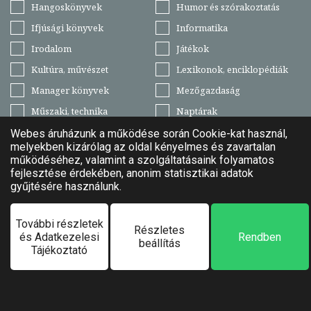
Hangoskönyvek
Humor és szórakoztatás
Ifjúsági könyvek
Informatika
Irodalom
Játékok
Kultúra, művészet
Lexikonok, enciklopédiák
Manager könyvek
Mezőgazdaság
Műszaki, technika
Naptárak
Növényvilág
Nyelvkönyvek, szótárak
Pedagógia, nevelés
Regény
Ruhanemű
Sport
Szabadidő, hobbi
Tankönyv
Társadalomtudomány
Térképek, útikönyvek
Természettudomány,
Történelem
technika
Vallás