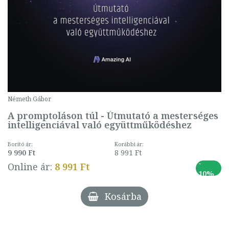
Németh Gábor
A promptoláson túl - Útmutató a mesterséges
intelligenciával való együttműködéshez
Borító ár:
Korábbi ár:
9 990 Ft
8 991 Ft
-
Online ár:
8 991 Ft
10%
Kosárba