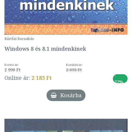
Bártfai Barnabás
Windows 8 és 8.1 mindenkinek
Borító ár:
Korábbi ár:
2 990 Ft
2 093 Ft
-
Online ár:
2 183 Ft
27%
Kosárba