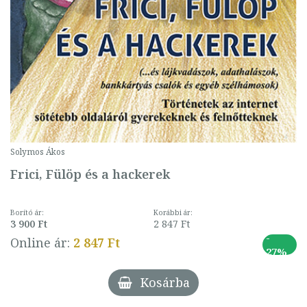
Solymos Ákos
Frici, Fülöp és a hackerek
Borító ár:
Korábbi ár:
3 900 Ft
2 847 Ft
-
Online ár:
2 847 Ft
27%
Kosárba