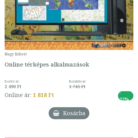
Nagy Róbert
Online térképes alkalmazások
Borító ár:
Korábbi ár:
2 490 Ft
1 743 Ft
-
Online ár:
1 818 Ft
27%
Kosárba