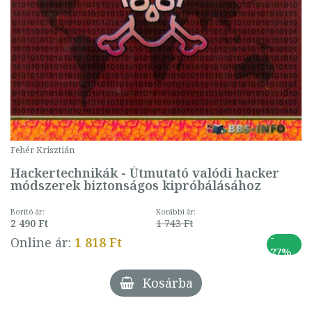
Fehér Krisztián
Hackertechnikák - Útmutató valódi hacker
módszerek biztonságos kipróbálásához
Borító ár:
Korábbi ár:
2 490 Ft
1 743 Ft
-
Online ár:
1 818 Ft
27%
Kosárba