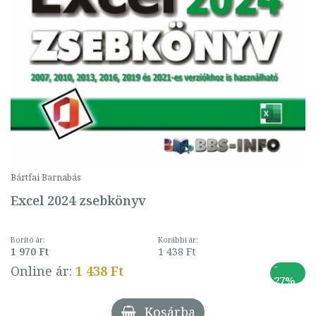
Bártfai Barnabás
Excel 2024 zsebkönyv
Borító ár:
Korábbi ár:
1 970 Ft
1 438 Ft
-
Online ár:
1 438 Ft
27%
Kosárba