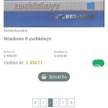
Bártfai Barnabás
Windows 8 zsebkönyv
Borító ár:
Korábbi ár:
1 970 Ft
1 379 Ft
-
Online ár:
1 438 Ft
27%
Kosárba
1
2