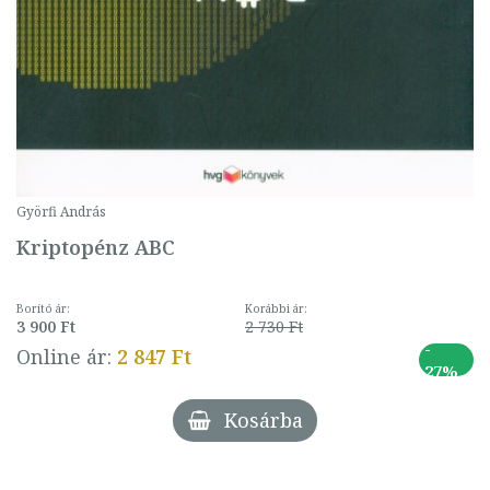
Györfi András
Kriptopénz ABC
Borító ár:
Korábbi ár:
3 900 Ft
2 730 Ft
-
Online ár:
2 847 Ft
27%
Kosárba