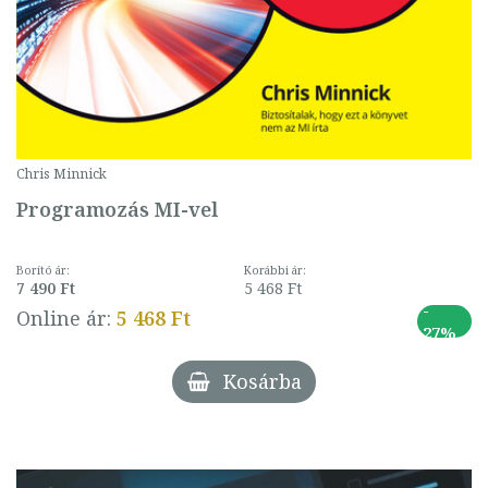
Chris Minnick
Programozás MI-vel
Borító ár:
Korábbi ár:
7 490 Ft
5 468 Ft
-
Online ár:
5 468 Ft
27%
Kosárba