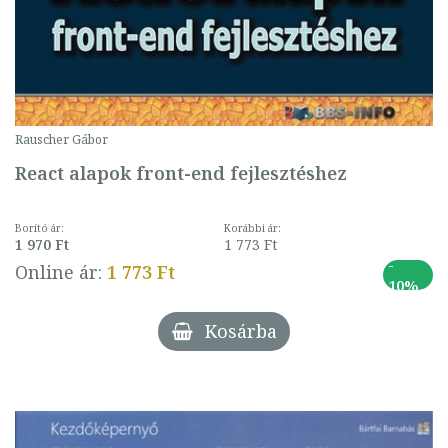
Rauscher Gábor
React alapok front-end fejlesztéshez
Borító ár:
Korábbi ár:
1 970 Ft
1 773 Ft
-
Online ár:
1 773 Ft
10%
Kosárba