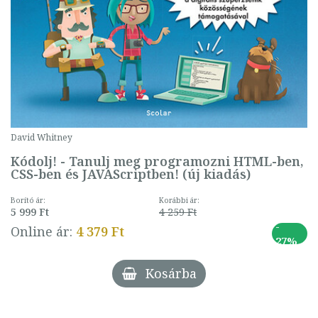
David Whitney
Kódolj! - Tanulj meg programozni HTML-ben,
CSS-ben és JAVAScriptben! (új kiadás)
Borító ár:
Korábbi ár:
5 999 Ft
4 259 Ft
-
Online ár:
4 379 Ft
27%
Kosárba