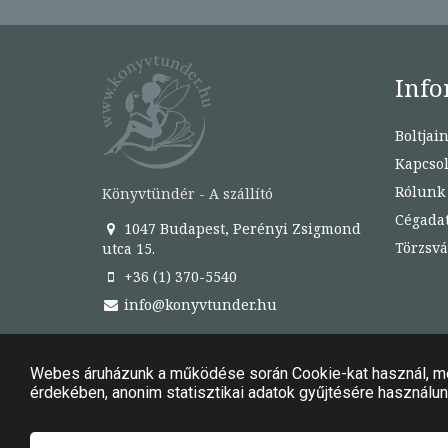
Info
Boltjai
Kapcsol
Rólunk
Könyvtündér - A szállító
Cégada
1047 Budapest, Perényi Zsigmond
Törzsvá
utca 15.
+36 (1) 370-5540
info@konyvtunder.hu