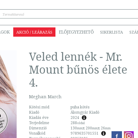
ÁGOK
ELŐJEGYEZHETŐ
AKCIÓ / LEÁRAZÁS
SIKERLISTA
SZÁ
Veled lennék - Mr.
Mount bűnös élete
4.
Meghan March
Kötési mód
puha kötés
Kiadó
Álomgyár Kiadó
Kiadás éve
2024
Terjedelme
288
oldal
Dimenzió
130
x 200
x 26
mm
mm
mm
Vonalkód
9789635701551