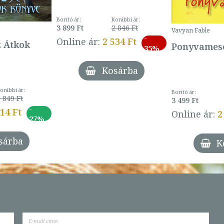
Borító ár:
Korábbi ár:
3 899 Ft
2 846 Ft
Vavyan Fable
-
Online ár:
2 534 Ft
z Átkok
Ponyvamesé
35%
Kosárba
orábbi ár:
Borító ár:
 849 Ft
3 499 Ft
-
014 Ft
Online ár:
2
27%
sárba
K