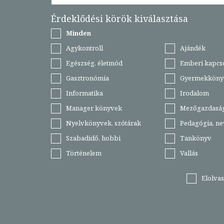
Érdeklődési körök kiválasztása
Minden
Agykontroll
Ajándék
Egészség, életmód
Emberi kapcs
Gasztronómia
Gyermekköny
Informatika
Irodalom
Manager könyvek
Mezőgazdasá
Nyelvkönyvek, szótárak
Pedagógia, ne
Szabadidő, hobbi
Tankönyv
Történelem
Vallás
Elolva