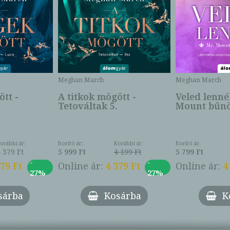
Meghan March
Meghan March
tt -
A titkok mögött -
Veled lenné
Tetováltak 5.
Mount bűnös
orábbi ár:
Borító ár:
Korábbi ár:
Borító ár:
 379 Ft
5 999 Ft
4 199 Ft
5 799 Ft
-
-
379 Ft
Online ár:
4 379 Ft
Online ár:
4
27%
27%
sárba
Kosárba
K