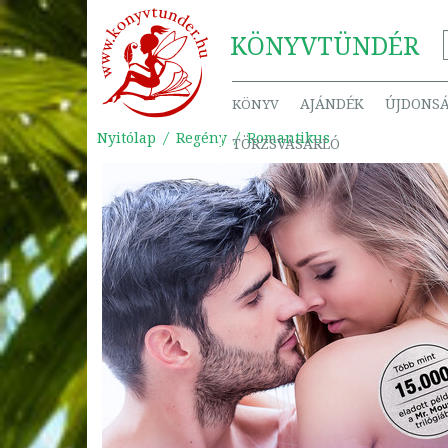
KÖNYV
TÜNDÉR
AJÁNDÉK
ÚJDONS
KÖNYV
Nyitólap
Regény
Romantikus
TÖRZSVÁSÁRLÓ