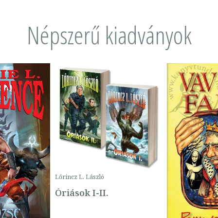
Népszerű kiadványok
Lőrincz L. László
Óriások I-II.