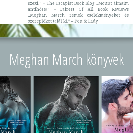
szexi.” – The Escapist Book Blog „Mount álmaim
antihőse!” – Fairest Of All Book Reviews
„Meghan March remek cselekményeket és
szereplőket talál ki.” – Pen & Lady
Meghan March könyvek