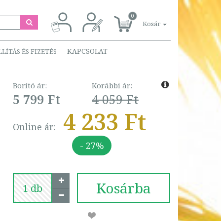
0
Kosár
KAPCSOLAT
LLÍTÁS ÉS FIZETÉS
Borító ár:
Korábbi ár:
5 799 Ft
4 059 Ft
4 233 Ft
Online ár:
- 27%
Kosárba