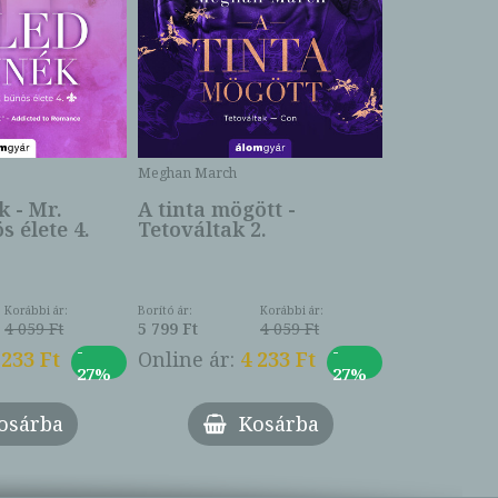
Meghan March
Meghan March
k - Mr.
A tinta mögött -
Az igazság
 élete 4.
Tetováltak 2.
Tetováltak
Korábbi ár:
Borító ár:
Korábbi ár:
Borító ár:
4 059 Ft
5 799 Ft
4 059 Ft
6 499 Ft
-
-
 233 Ft
Online ár:
4 233 Ft
Online ár:
27%
27%
Várható megjelené
osárba
Kosárba