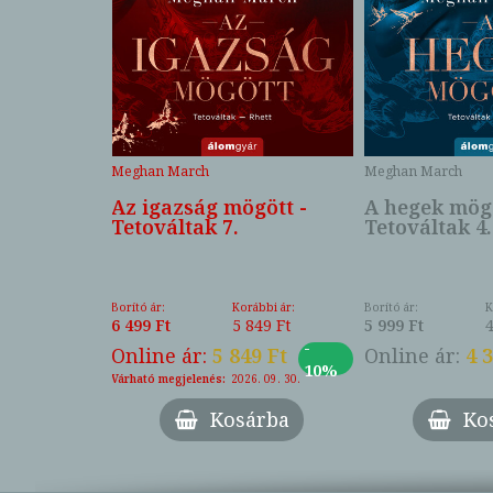
Meghan March
Meghan March
 -
Az igazság mögött -
A hegek mögö
Tetováltak 7.
Tetováltak 4.
ábbi ár:
Borító ár:
Korábbi ár:
Borító ár:
K
059 Ft
6 499 Ft
5 849 Ft
5 999 Ft
4
-
-
3 Ft
Online ár:
5 849 Ft
Online ár:
4 
27%
10%
Várható megjelenés:
2026. 09. 30.
árba
Kosárba
Ko