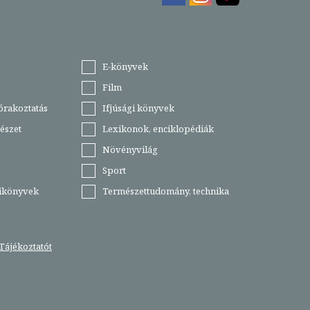
E-könyvek
Film
órakoztatás
Ifjúsági könyvek
észet
Lexikonok, enciklopédiák
Növényvilág
Sport
tikönyvek
Természettudomány, technika
Tájékoztatót