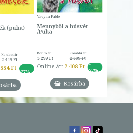
Borító ár:
Vavyan Fable
5 990 Ft
Online ár:
Mennyből a húsvét
k (puha)
/Puha
Borító ár:
Korábbi ár:
Korábbi ár:
3 299 Ft
2 309 Ft
2 449 Ft
-
-
Online ár:
2 408 Ft
 554 Ft
27%
27%
Kosárba
osárba