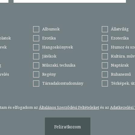
Albumok
Állatvilág
olatok
Erotika
Ezoterika
vek
Hangoskönyvek
Humor és sz
Játékok
Kultúra, műv
g
Műszaki, technika
Naptárak
velés
Regény
Ruhanemű
Társadalomtudomány
Térképek, ú
stam és elfogadom az
Általános Szerződési Feltételeket
és az
Adatkezelési 
Feliratkozom