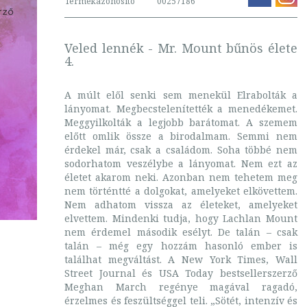
Termékazonosító
00257186
Veled lennék - Mr. Mount bűnös élete
4.
A múlt elől senki sem menekül Elrabolták a
lányomat. Megbecstelenítették a menedékemet.
Meggyilkolták a legjobb barátomat. A szemem
előtt omlik össze a birodalmam. Semmi nem
érdekel már, csak a családom. Soha többé nem
sodorhatom veszélybe a lányomat. Nem ezt az
életet akarom neki. Azonban nem tehetem meg
nem történtté a dolgokat, amelyeket elkövettem.
Nem adhatom vissza az életeket, amelyeket
elvettem. Mindenki tudja, hogy Lachlan Mount
nem érdemel második esélyt. De talán – csak
talán – még egy hozzám hasonló ember is
találhat megváltást. A New York Times, Wall
Street Journal és USA Today bestsellerszerző
Meghan March regénye magával ragadó,
érzelmes és feszültséggel teli. „Sötét, intenzív és