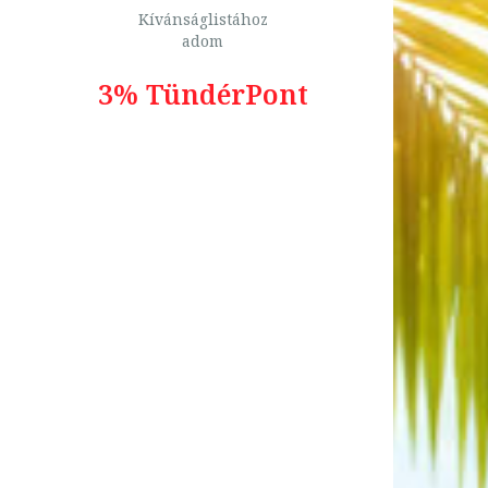
Kívánságlistához
adom
3% TündérPont