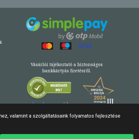
k
Vásárlói tájékoztató a biztonságos
bankkártyás fizetésről.
Könyv az Árukeresőn