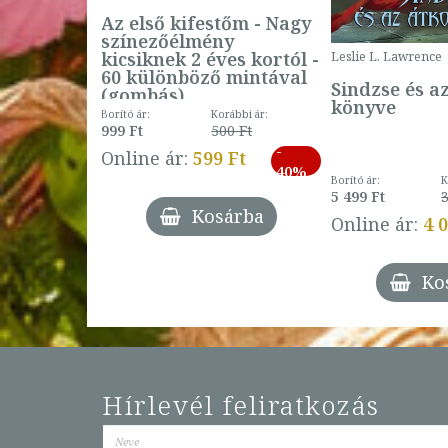
Az első kifestőm - Nagy
színezőélmény
 -
kicsiknek 2 éves kortól -
Leslie L. Lawrence
60 különböző mintával
Sindzse és a
(gombás)
könyve
Borító ár:
Korábbi ár:
999 Ft
500 Ft
ábbi ár:
-
793 Ft
Online ár:
599 Ft
-
40%
3 Ft
Borító ár:
K
27%
5 499 Ft
3
Kosárba
Online ár:
4 
árba
Ko
Hírlevél feliratkozás