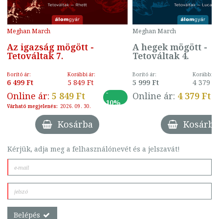
Meghan March
Meghan March
k
Az igazság mögött -
A hegek mögött -
Tetováltak 7.
Tetováltak 4.
Borító ár:
Korábbi ár:
Borító ár:
Korábbi ár
6 499 Ft
5 849 Ft
5 999 Ft
4 379 Ft
-
Online ár:
5 849 Ft
Online ár:
4 379 Ft
10%
Várható megjelenés:
2026. 09. 30.
Kosárba
Kosárba
Kérjük, adja meg a felhasználónevét és a jelszavát!
Belépés