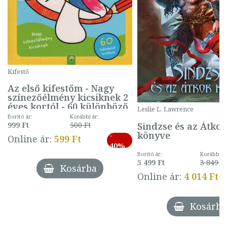
Kifestő
Az első kifestőm - Nagy
színezőélmény kicsiknek 2
éves kortól - 60 különböző
Leslie L. Lawrence
mintával (gombás)
Borító ár:
Korábbi ár:
Sindzse és az Átko
999 Ft
500 Ft
könyve
-
Online ár:
599 Ft
40%
Borító ár:
Korábbi ár
5 499 Ft
3 849 Ft
Kosárba
Online ár:
4 014 Ft
Kosárba