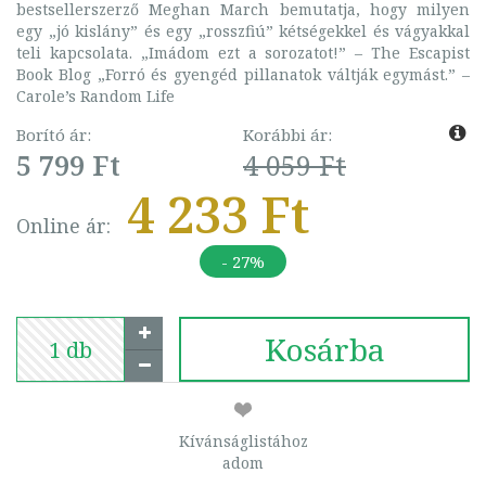
bestsellerszerző Meghan March bemutatja, hogy milyen
egy „jó kislány” és egy „rosszfiú” kétségekkel és vágyakkal
teli kapcsolata. „Imádom ezt a sorozatot!” – The Escapist
Book Blog „Forró és gyengéd pillanatok váltják egymást.” –
Carole’s Random Life
Borító ár:
Korábbi ár:
5 799 Ft
4 059 Ft
4 233 Ft
Online ár:
- 27%
Kosárba
Kívánságlistához
adom