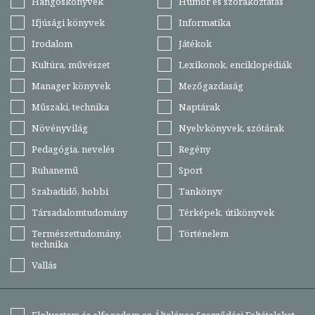
Hangoskönyvek
Humor és szórakoztatás
Ifjúsági könyvek
Informatika
Irodalom
Játékok
Kultúra, művészet
Lexikonok, enciklopédiák
Manager könyvek
Mezőgazdaság
Műszaki, technika
Naptárak
Növényvilág
Nyelvkönyvek, szótárak
Pedagógia, nevelés
Regény
Ruhanemű
Sport
Szabadidő, hobbi
Tankönyv
Társadalomtudomány
Térképek, útikönyvek
Természettudomány,
Történelem
technika
Vallás