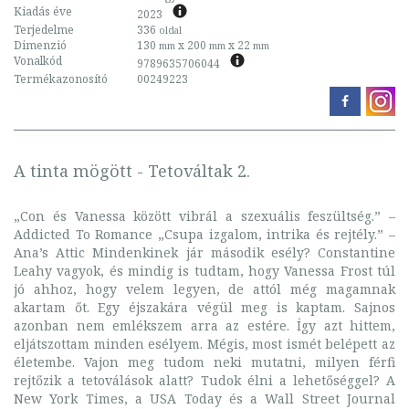
Kiadás éve
2023
Terjedelme
336
oldal
Dimenzió
130
x 200
x 22
mm
mm
mm
Vonalkód
9789635706044
Termékazonosító
00249223
A tinta mögött - Tetováltak 2.
„Con és Vanessa között vibrál a szexuális feszültség.” –
Addicted To Romance „Csupa izgalom, intrika és rejtély.” –
Ana’s Attic Mindenkinek jár második esély? Constantine
Leahy vagyok, és mindig is tudtam, hogy Vanessa Frost túl
jó ahhoz, hogy velem legyen, de attól még magamnak
akartam őt. Egy éjszakára végül meg is kaptam. Sajnos
azonban nem emlékszem arra az estére. Így azt hittem,
eljátszottam minden esélyem. Mégis, most ismét belépett az
életembe. Vajon meg tudom neki mutatni, milyen férfi
rejtőzik a tetoválások alatt? Tudok élni a lehetőséggel? A
New York Times, a USA Today és a Wall Street Journal