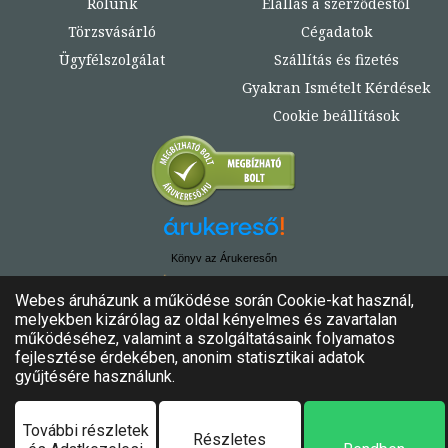
Rólunk
Elállás a szerződéstől
Törzsvásárló
Cégadatok
Ügyfélszolgálat
Szállítás és fizetés
Gyakran Ismételt Kérdések
Cookie beállítások
Könyv az Árukeresőn
© Copyright 2020. - 2024. Könyvtündér
Minden jog fenntartva!