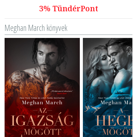
3% TündérPont
Meghan March könyvek