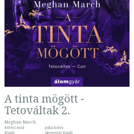
A tinta mögött -
Tetováltak 2.
Meghan March
Kötési mód
puha kötés
Kiadó
Álomgyár Kiadó