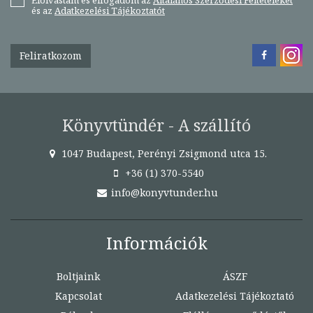
Elolvastam és elfogadom az
Általános Szerződési Feltételeket
és az
Adatkezelési Tájékoztatót
Feliratkozom
Könyvtündér - A szállító
1047 Budapest, Perényi Zsigmond utca 15.
+36 (1) 370-5540
info@konyvtunder.hu
Információk
Boltjaink
ÁSZF
Kapcsolat
Adatkezelési Tájékoztató