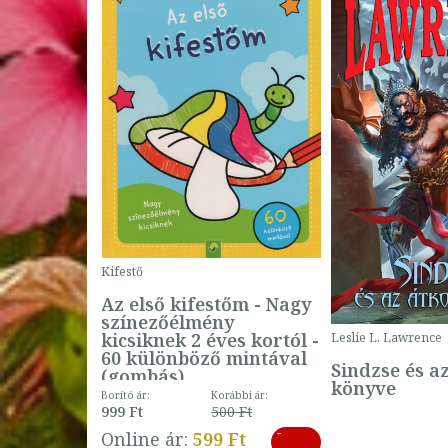
Kifestő
Az első kifestőm - Nagy
színezőélmény
 -
kicsiknek 2 éves kortól -
Leslie L. Lawrence
60 különböző mintával
Sindzse és a
(gombás)
könyve
Borító ár:
Korábbi ár:
999 Ft
500 Ft
ábbi ár:
-
793 Ft
Online ár:
599 Ft