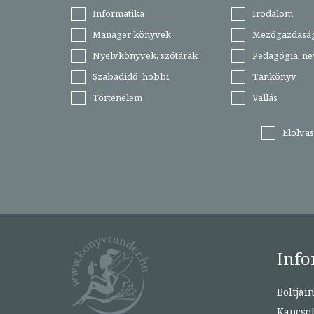
Informatika
Irodalom
Manager könyvek
Mezőgazdasá
Nyelvkönyvek, szótárak
Pedagógia, ne
Szabadidő, hobbi
Tankönyv
Történelem
Vallás
Elolva
Info
Boltjai
Kapcsol