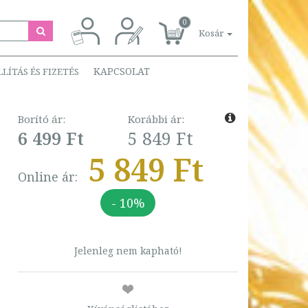
0
Kosár
KAPCSOLAT
LLÍTÁS ÉS FIZETÉS
Borító ár:
Korábbi ár:
6 499 Ft
5 849 Ft
5 849 Ft
Online ár:
- 10%
Jelenleg nem kapható!