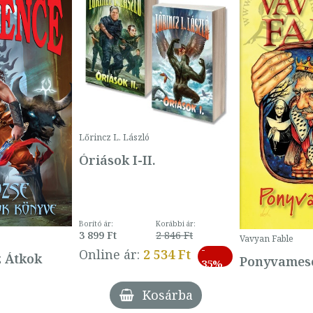
Lőrincz L. László
Óriások I-II.
Borító ár:
Korábbi ár:
3 899 Ft
2 846 Ft
Vavyan Fable
-
Online ár:
2 534 Ft
z Átkok
Ponyvamesé
35%
Kosárba