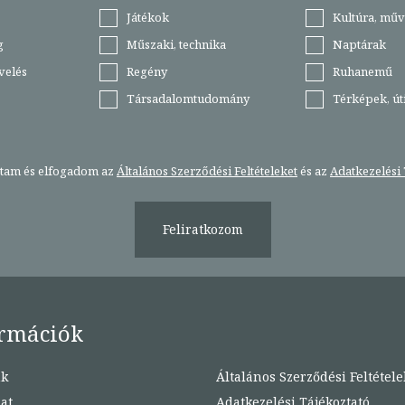
Játékok
Kultúra, műv
g
Műszaki, technika
Naptárak
velés
Regény
Ruhanemű
Társadalomtudomány
Térképek, ú
stam és elfogadom az
Általános Szerződési Feltételeket
és az
Adatkezelési 
Feliratkozom
rmációk
nk
Általános Szerződési Feltétele
at
Adatkezelési Tájékoztató