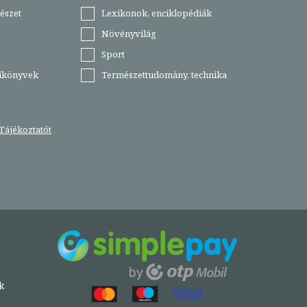
észet
Lexikonok, enciklopédiák
Növényvilág
Sport
tikönyvek
Természettudomány, technika
Tájékoztatót
k