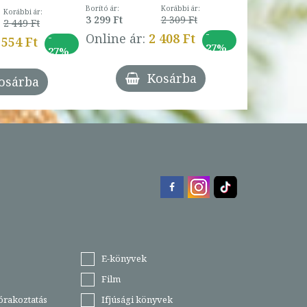
Borító ár:
Korábbi ár:
Korábbi ár:
3 299 Ft
2 309 Ft
2 449 Ft
-
-
Online ár:
2 408 Ft
 554 Ft
27%
27%
Kosárba
osárba
E-könyvek
Film
órakoztatás
Ifjúsági könyvek