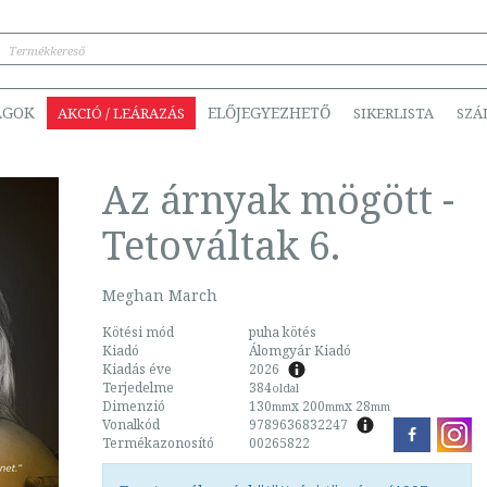
ÁGOK
ELŐJEGYEZHETŐ
AKCIÓ / LEÁRAZÁS
SIKERLISTA
SZÁ
Az árnyak mögött -
Tetováltak 6.
Meghan March
Kötési mód
puha kötés
Kiadó
Álomgyár Kiadó
Kiadás éve
2026
Terjedelme
384
oldal
Dimenzió
130
x 200
x 28
mm
mm
mm
Vonalkód
9789636832247
Termékazonosító
00265822