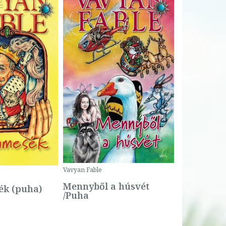
Bartos Erika
Bogyó és 
Csengetty
Borító ár:
Vavyan Fable
5 990 Ft
Online ár:
Mennyből a húsvét
k (puha)
/Puha