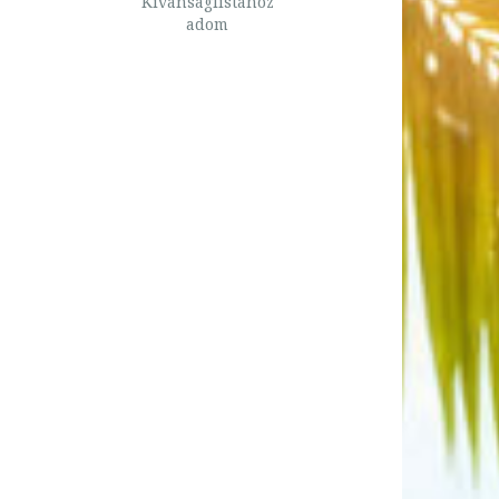
Kívánságlistához
adom