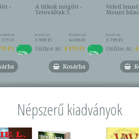
tt -
A titkok mögött -
Veled lenné
Tetováltak 5.
Mount bűnös
orábbi ár:
Borító ár:
Korábbi ár:
Borító ár:
 379 Ft
5 999 Ft
4 199 Ft
5 799 Ft
-
-
379 Ft
Online ár:
4 379 Ft
Online ár:
4
27%
27%
sárba
Kosárba
K
Népszerű kiadványok