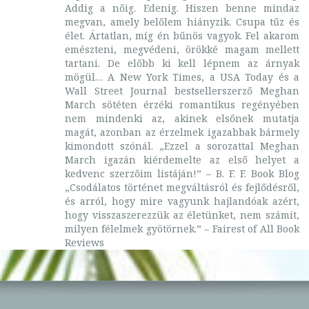
Addig a nőig. Edenig. Hiszen benne mindaz
megvan, amely belőlem hiányzik. Csupa tűz és
élet. Ártatlan, míg én bűnös vagyok. Fel akarom
emészteni, megvédeni, örökké magam mellett
tartani. De előbb ki kell lépnem az árnyak
mögül… A New York Times, a USA Today és a
Wall Street Journal bestsellerszerző Meghan
March sötéten érzéki romantikus regényében
nem mindenki az, akinek elsőnek mutatja
magát, azonban az érzelmek igazabbak bármely
kimondott szónál. „Ezzel a sorozattal Meghan
March igazán kiérdemelte az első helyet a
kedvenc szerzőim listáján!” – B. F. F. Book Blog
„Csodálatos történet megváltásról és fejlődésről,
és arról, hogy mire vagyunk hajlandóak azért,
hogy visszaszerezzük az életünket, nem számít,
milyen félelmek gyötörnek.” – Fairest of All Book
Reviews