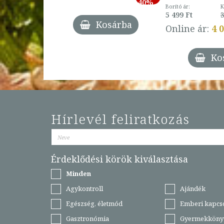
-
40%
3 Ft
Borító ár:
K
27%
5 499 Ft
3
Kosárba
Online ár:
4 
árba
Ko
Hírlevél feliratkozás
Érdeklődési körök kiválasztása
Minden
Agykontroll
Ajándék
Egészség, életmód
Emberi kapcs
Gasztronómia
Gyermekköny