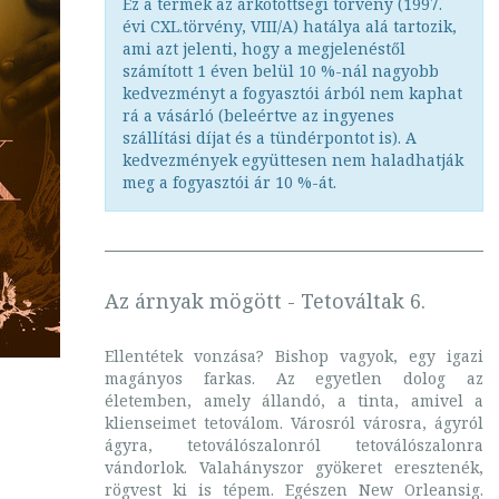
Ez a termék az árkötöttségi törvény (1997.
évi CXL.törvény, VIII/A) hatálya alá tartozik,
ami azt jelenti, hogy a megjelenéstől
számított 1 éven belül 10 %-nál nagyobb
kedvezményt a fogyasztói árból nem kaphat
rá a vásárló (beleértve az ingyenes
szállítási díjat és a tündérpontot is). A
kedvezmények együttesen nem haladhatják
meg a fogyasztói ár 10 %-át.
Az árnyak mögött - Tetováltak 6.
Ellentétek vonzása? Bishop vagyok, egy igazi
magányos farkas. Az egyetlen dolog az
életemben, amely állandó, a tinta, amivel a
klienseimet tetoválom. Városról városra, ágyról
ágyra, tetoválószalonról tetoválószalonra
vándorlok. Valahányszor gyökeret eresztenék,
rögvest ki is tépem. Egészen New Orleansig.