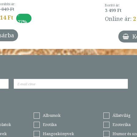
orábbi ár:
Borító ár:
 849 Ft
3 499 Ft
-
014 Ft
Online ár:
2
27%
sárba
K
Albumok
Állatvilág
olatok
Erotika
Ezoterika
vek
Hangoskönyvek
Humor és sz