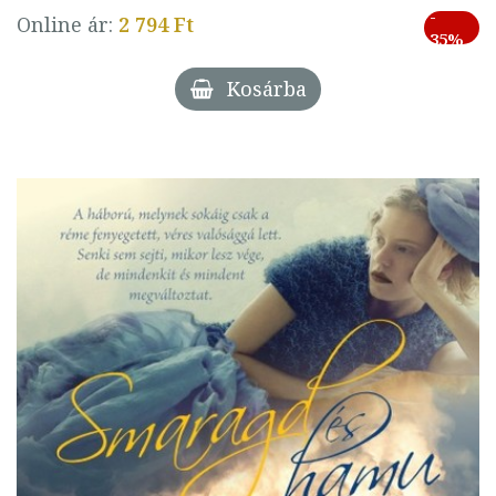
-
Online ár:
2 794 Ft
35%
Kosárba