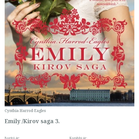
Cynthia Harrod-Eagles
Emily /Kirov saga 3.
Borító ár:
Korábbi ár: