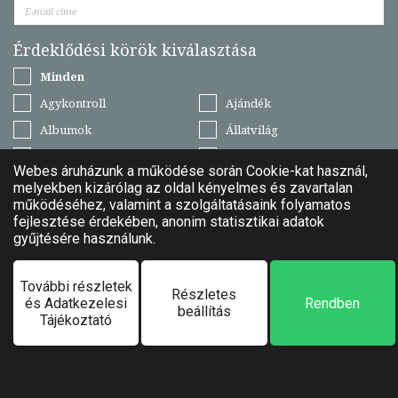
Érdeklődési körök kiválasztása
Minden
Agykontroll
Ajándék
Albumok
Állatvilág
E-könyvek
Egészség, életmód
Emberi kapcsolatok
Erotika
Ezoterika
Film
Gasztronómia
Gyermekkönyvek
Hangoskönyvek
Humor és szórakoztatás
Ifjúsági könyvek
Informatika
Irodalom
Játékok
Kultúra, művészet
Lexikonok, enciklopédiák
Manager könyvek
Mezőgazdaság
Műszaki, technika
Naptárak