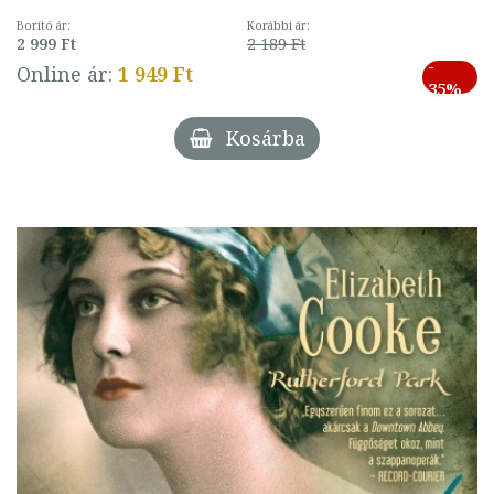
Borító ár:
Korábbi ár:
2 999 Ft
2 189 Ft
-
Online ár:
1 949 Ft
35%
Kosárba