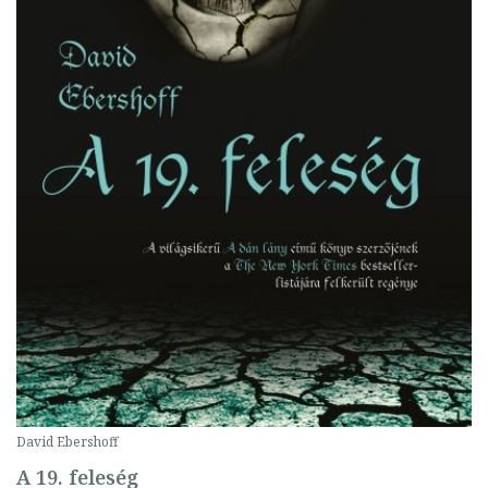
David Ebershoff
A 19. feleség