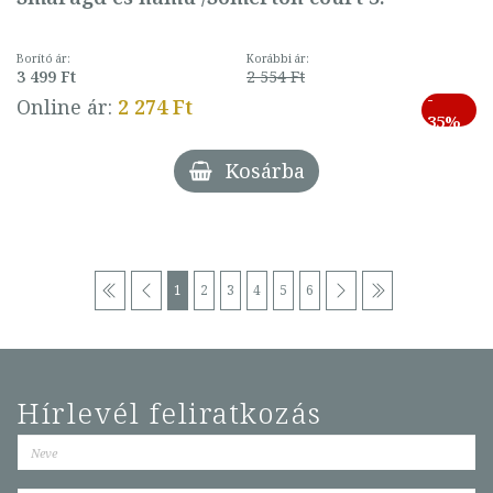
Borító ár:
Korábbi ár:
3 499 Ft
2 554 Ft
-
Online ár:
2 274 Ft
35%
Kosárba
1
2
3
4
5
6
Hírlevél feliratkozás