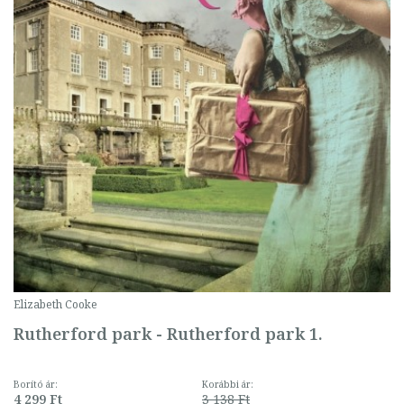
Elizabeth Cooke
Rutherford park - Rutherford park 1.
Borító ár:
Korábbi ár:
4 299 Ft
3 138 Ft