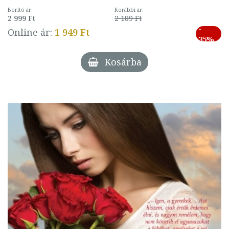
Borító ár:
Korábbi ár:
2 999 Ft
2 189 Ft
-
Online ár:
1 949 Ft
35%
Kosárba