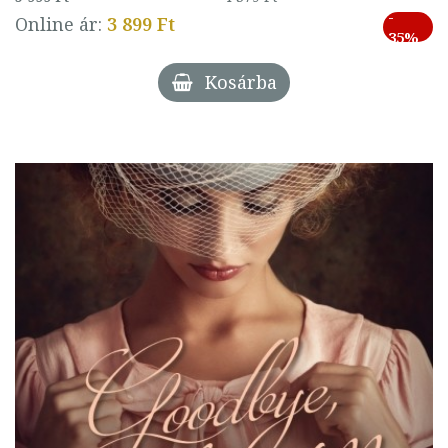
-
Online ár:
3 899 Ft
35%
Kosárba