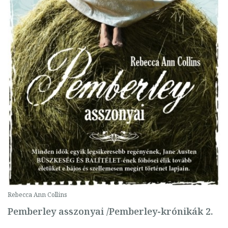
Rebecca Ann Collins
Pemberley asszonyai /Pemberley-krónikák 2.