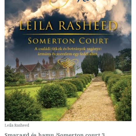
Leila Rasheed
Smaragd és hamu /Somerton court 3.