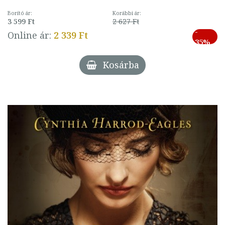
Borító ár:
Korábbi ár:
3 599 Ft
2 627 Ft
-
Online ár:
2 339 Ft
35%
Kosárba