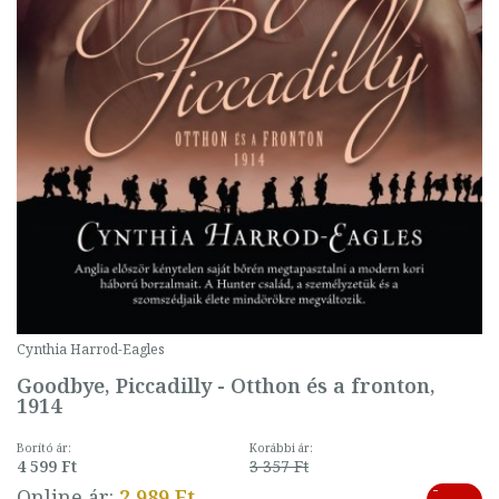
Cynthia Harrod-Eagles
Goodbye, Piccadilly - Otthon és a fronton,
1914
Borító ár:
Korábbi ár:
4 599 Ft
3 357 Ft
-
Online ár:
2 989 Ft