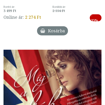
Borító ár:
Korábbi ár:
3 499 Ft
2 554 Ft
-
Online ár:
2 274 Ft
35%
Kosárba