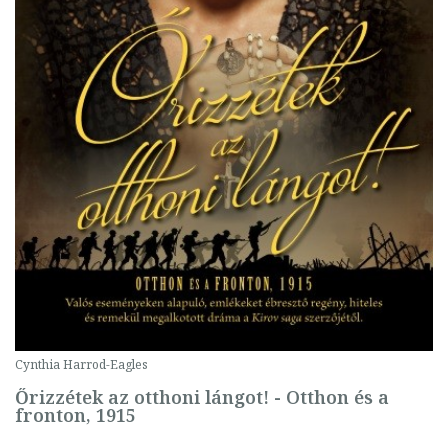
Cynthia Harrod-Eagles
Őrizzétek az otthoni lángot! - Otthon és a
fronton, 1915