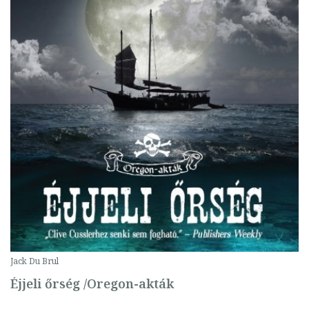
Jack Du Brul
Éjjeli őrség /Oregon-akták