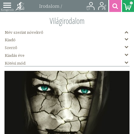
0
Irodalom /
Világirodalom
Világirodalom
könyvek
Név szerint növekvő
Kiadó
Szerző
Kiadás éve
Kötési mód