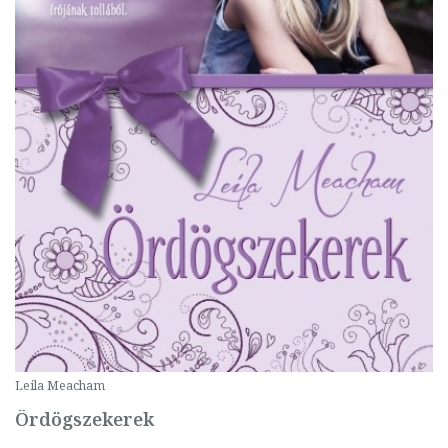
Leila Meacham
Ördögszekerek