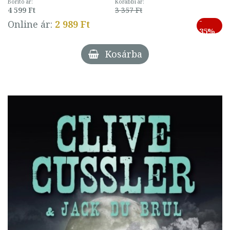
Borító ár:
Korábbi ár:
4 599 Ft
3 357 Ft
-
Online ár:
2 989 Ft
35%
Kosárba