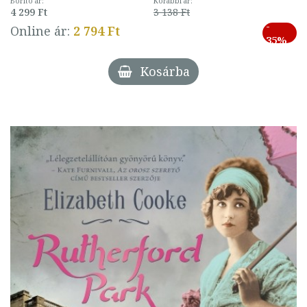
Borító ár:
Korábbi ár:
4 299 Ft
3 138 Ft
-
Online ár:
2 794 Ft
35%
Kosárba