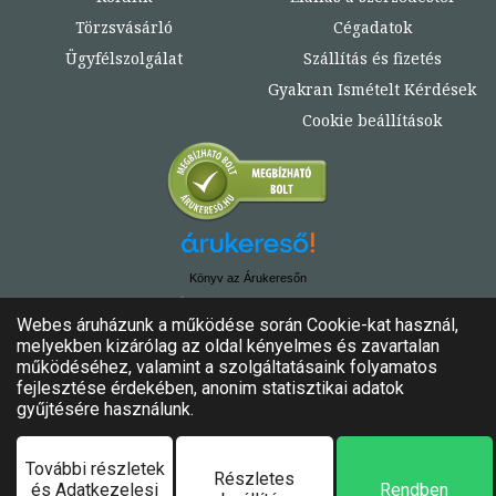
Törzsvásárló
Cégadatok
Ügyfélszolgálat
Szállítás és fizetés
Gyakran Ismételt Kérdések
Cookie beállítások
Könyv az Árukeresőn
© Copyright 2020. - 2024. Könyvtündér
Minden jog fenntartva!