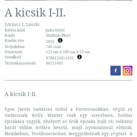
A kicsik I-II.
Lőrincz L. László
Kötési mód
puha kötés
Kiadó
Studium Plusz
Kiadás éve
2016
Terjedelme
740
oldal
Dimenzió
122
x 200
x 53
mm
mm
mm
Vonalkód
9786155611032
Termékazonosító
00211005
A kicsik I-II.
Egon Jarvis vadászni indul a Pireneusokban, végül rá
vadásznak; Kelly Winter csak egy szerelmes, holdas
éjszakára vágyik, ehelyett az örök éjszaka hull rá; néhány
barát vidám tréfára készül, majd nyomtalanul eltűnik.
Mexikóban, Teotihuacanban meggyilkolnak egy régészt. A