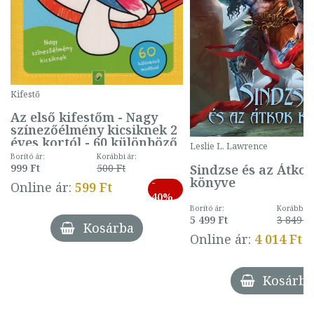
Kifestő
Az első kifestőm - Nagy
színezőélmény kicsiknek 2
éves kortól - 60 különböző
Leslie L. Lawrence
mintával (gombás)
Borító ár:
Korábbi ár:
Sindzse és az Átko
999 Ft
500 Ft
könyve
-
Online ár:
599 Ft
40%
Borító ár:
Korábbi ár
5 499 Ft
3 849 Ft
Kosárba
Online ár:
4 014 Ft
Kosárba