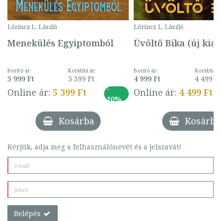
Lőrincz L. László
Lőrincz L. László
Menekülés Egyiptomból
Üvöltő Bika (új kia
Borító ár:
Korábbi ár:
Borító ár:
Korábbi ár
5 999 Ft
5 399 Ft
4 999 Ft
4 499 Ft
-
Online ár:
5 399 Ft
Online ár:
4 499 Ft
10%
Kosárba
Kosárba
Kérjük, adja meg a felhasználónevét és a jelszavát!
Belépés