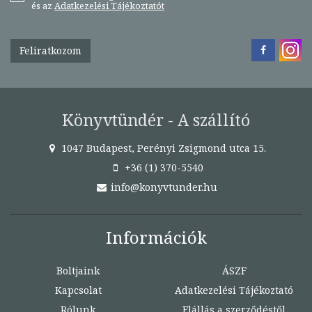
és az
Adatkezelési Tájékoztatót
Feliratkozom
Könyvtündér - A szállító
1047 Budapest, Perényi Zsigmond utca 15.
+36 (1) 370-5540
info@konyvtunder.hu
Információk
Boltjaink
ÁSZF
Kapcsolat
Adatkezelési Tájékoztató
Rólunk
Elállás a szerződéstől