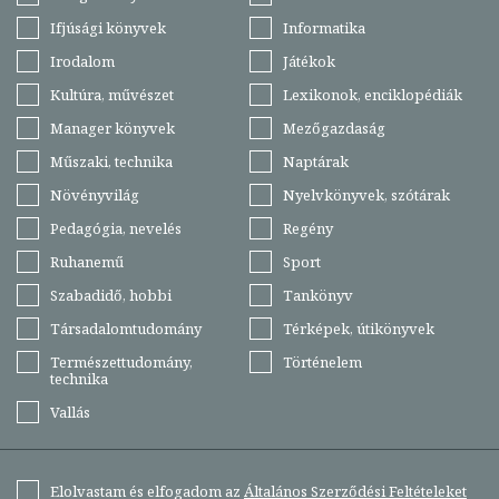
Ifjúsági könyvek
Informatika
Irodalom
Játékok
Kultúra, művészet
Lexikonok, enciklopédiák
Manager könyvek
Mezőgazdaság
Műszaki, technika
Naptárak
Növényvilág
Nyelvkönyvek, szótárak
Pedagógia, nevelés
Regény
Ruhanemű
Sport
Szabadidő, hobbi
Tankönyv
Társadalomtudomány
Térképek, útikönyvek
Természettudomány,
Történelem
technika
Vallás
Elolvastam és elfogadom az
Általános Szerződési Feltételeket