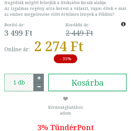
tragédiák mögött felsejlik a titokzatos kicsik alakja.
Az izgalmas regény arra keresi a választ, vajon éltek e már
az ember megjelenése előtt értelmes lények a Földön?
Borító ár:
Korábbi ár:
3 499 Ft
2 449 Ft
2 274 Ft
Online ár:
- 35%
Kosárba
Kívánságlistához
adom
3% TündérPont