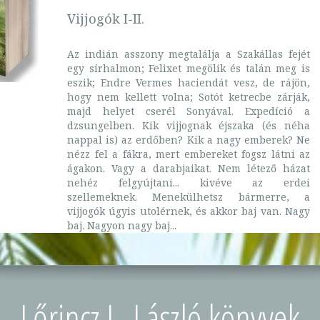
Vijjogók I-II.
Az indián asszony megtalálja a Szakállas fejét
egy sírhalmon; Felixet megölik és talán meg is
eszik; Endre Vermes haciendát vesz, de rájön,
hogy nem kellett volna; Sotót ketrecbe zárják,
majd helyet cserél Sonyával. Expedíció a
dzsungelben. Kik vijjognak éjszaka (és néha
nappal is) az erdőben? Kik a nagy emberek? Ne
nézz fel a fákra, mert embereket fogsz látni az
ágakon. Vagy a darabjaikat. Nem létező házat
nehéz felgyújtani... kivéve az erdei
szellemeknek. Menekülhetsz bármerre, a
vijjogók úgyis utolérnek, és akkor baj van. Nagy
baj. Nagyon nagy baj...
Lőrincz L. László könyvek