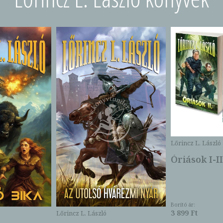
Lőrincz L. László
Óriások I-II
Borító ár:
3 899 Ft
Lőrincz L. László