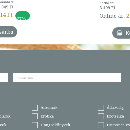
orábbi ár:
Borító ár:
 849 Ft
3 499 Ft
-
014 Ft
Online ár:
2
27%
sárba
K
Albumok
Állatvilág
olatok
Erotika
Ezoterika
vek
Hangoskönyvek
Humor és sz