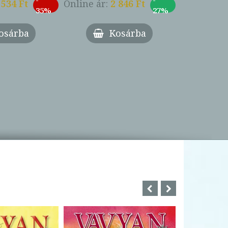
 534 Ft
Online ár:
2 846 Ft
35%
27%
osárba
Kosárba