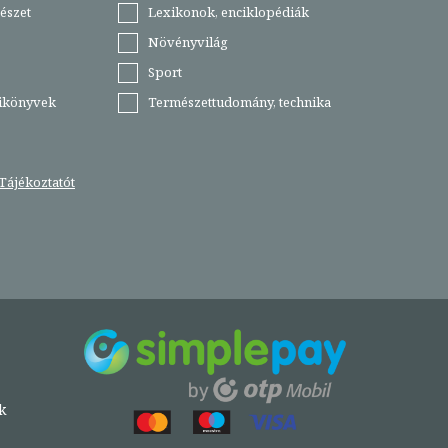
észet
Lexikonok, enciklopédiák
Növényvilág
Sport
tikönyvek
Természettudomány, technika
Tájékoztatót
k