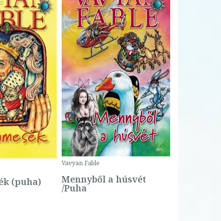
Bartos Erika
Bogyó és 
Csengetty
Borító ár:
Vavyan Fable
5 990 Ft
Online ár:
Mennyből a húsvét
k (puha)
/Puha