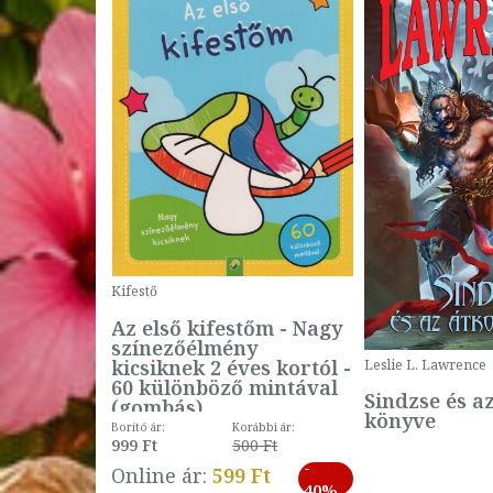
Kifestő
Az első kifestőm - Nagy
színezőélmény
 -
kicsiknek 2 éves kortól -
Leslie L. Lawrence
60 különböző mintával
Sindzse és a
(gombás)
könyve
Borító ár:
Korábbi ár:
999 Ft
500 Ft
ábbi ár:
-
793 Ft
Online ár:
599 Ft
-
40%