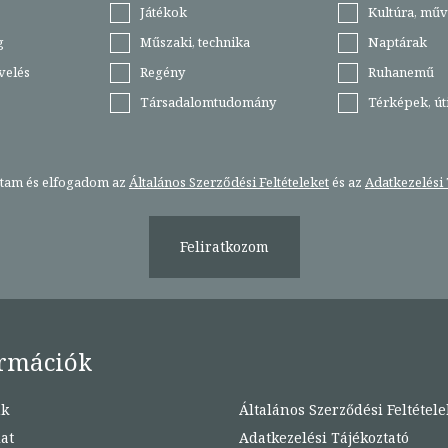
Játékok
Kultúra, műv
g
Műszaki, technika
Naptárak
velés
Regény
Ruhanemű
Társadalomtudomány
Térképek, ú
stam és elfogadom az
Általános Szerződési Feltételeket
és az
Adatkezelési 
Feliratkozom
rmációk
nk
Általános Szerződési Feltétele
at
Adatkezelési Tájékoztató