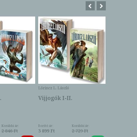
Lőrincz L. Lász
A tizenhá
Lőrincz L. László
kristályko
.
Vijjogók I-II.
Borító ár:
3 899 Ft
Online ár:
Korábbi ár:
Borító ár:
Korábbi ár:
2 846 Ft
3 899 Ft
2 729 Ft
-
-