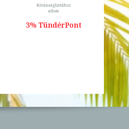
Kívánságlistához
adom
3% TündérPont