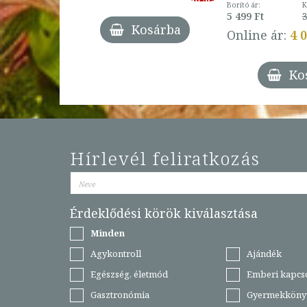
3 Ft
Borító ár:
K
27%
5 499 Ft
3
Kosárba
Online ár:
4 
árba
Ko
Hírlevél feliratkozás
Érdeklődési körök kiválasztása
Minden
Agykontroll
Ajándék
Egészség, életmód
Emberi kapcs
Gasztronómia
Gyermekköny