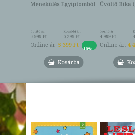
Menekülés Egyiptomból
Üvöltő Bika (
- Vigyázz,
Borító ár:
Korábbi ár:
Borító ár:
K
ábbi ár:
5 999 Ft
5 399 Ft
4 999 Ft
4
995 Ft
-
-
Online ár:
5 399 Ft
Online ár:
4 
9 Ft
10%
27%
Kosárba
Ko
árba