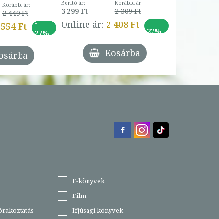
Borító ár:
Korábbi ár:
Korábbi ár:
3 299 Ft
2 309 Ft
2 449 Ft
-
-
Online ár:
2 408 Ft
 554 Ft
27%
27%
Kosárba
osárba
E-könyvek
Film
órakoztatás
Ifjúsági könyvek