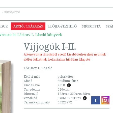
ÁGOK
ELŐJEGYEZHETŐ
AKCIÓ / LEÁRAZÁS
SIKERLISTA
SZÁ
awrence és Lőrincz L. László könyvek
Vijjogók I-II.
A könyvön a tárolásból eredő kisebb külsérelmi nyomok
előfordulhatnak, beltartalma hibátlan állapotú
Lőrincz L. László
Kötési mód
puha kötés
Kiadó
Studium Plusz
Kiadás éve
2018
Terjedelme
520
oldal
Dimenzió
122
x 200
x 38
mm
mm
mm
Vonalkód
9786155781223
Termékazonosító
00222772