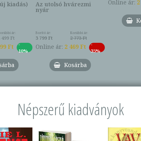
Online ár:
2
új kiadás)
Az utolsó hvárezmi
nyár
K
orábbi ár:
Borító ár:
Korábbi ár:
 499 Ft
3 799 Ft
2 773 Ft
-
-
499 Ft
Online ár:
2 469 Ft
10%
35%
sárba
Kosárba
Népszerű kiadványok