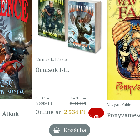
Lőrincz L. László
Óriások I-II.
Borító ár:
Korábbi ár:
3 899 Ft
2 846 Ft
Vavyan Fable
-
Online ár:
2 534 Ft
z Átkok
Ponyvamesé
35%
Kosárba