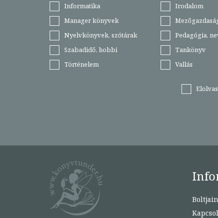
Informatika
Irodalom
Manager könyvek
Mezőgazdasá
Nyelvkönyvek, szótárak
Pedagógia, ne
Szabadidő, hobbi
Tankönyv
Történelem
Vallás
Elolva
Info
Boltjai
Kapcsol