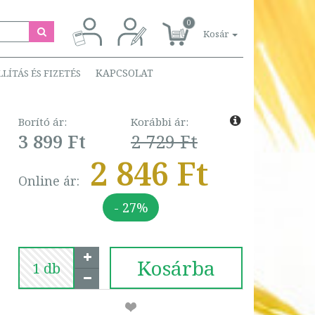
0
Kosár
KAPCSOLAT
LLÍTÁS ÉS FIZETÉS
Borító ár:
Korábbi ár:
3 899 Ft
2 729 Ft
2 846 Ft
Online ár:
- 27%
Kosárba