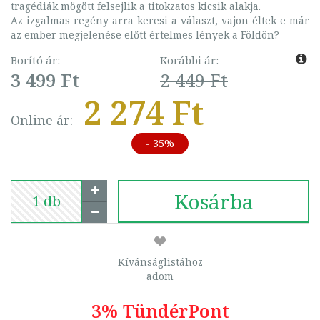
tragédiák mögött felsejlik a titokzatos kicsik alakja.
Az izgalmas regény arra keresi a választ, vajon éltek e már
az ember megjelenése előtt értelmes lények a Földön?
Borító ár:
Korábbi ár:
3 499 Ft
2 449 Ft
2 274 Ft
Online ár:
- 35%
Kosárba
Kívánságlistához
adom
3% TündérPont