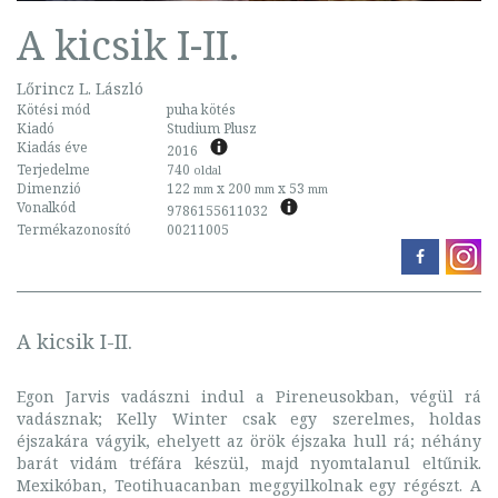
A kicsik I-II.
Lőrincz L. László
Kötési mód
puha kötés
Kiadó
Studium Plusz
Kiadás éve
2016
Terjedelme
740
oldal
Dimenzió
122
x 200
x 53
mm
mm
mm
Vonalkód
9786155611032
Termékazonosító
00211005
A kicsik I-II.
Egon Jarvis vadászni indul a Pireneusokban, végül rá
vadásznak; Kelly Winter csak egy szerelmes, holdas
éjszakára vágyik, ehelyett az örök éjszaka hull rá; néhány
barát vidám tréfára készül, majd nyomtalanul eltűnik.
Mexikóban, Teotihuacanban meggyilkolnak egy régészt. A