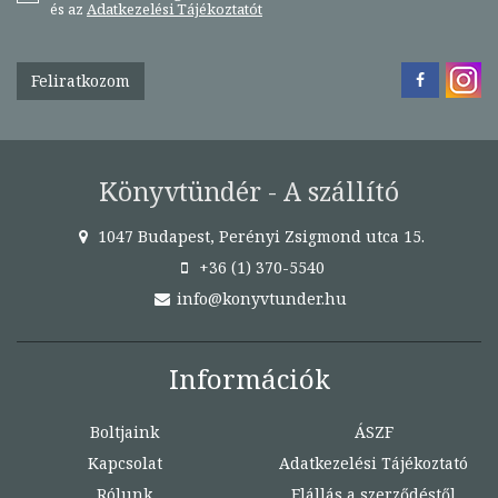
és az
Adatkezelési Tájékoztatót
Feliratkozom
Könyvtündér - A szállító
1047 Budapest, Perényi Zsigmond utca 15.
+36 (1) 370-5540
info@konyvtunder.hu
Információk
Boltjaink
ÁSZF
Kapcsolat
Adatkezelési Tájékoztató
Rólunk
Elállás a szerződéstől