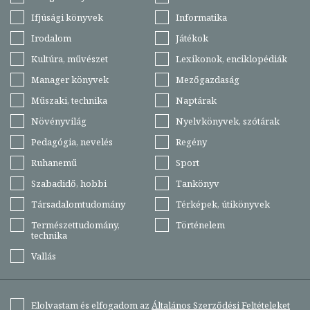
Ifjúsági könyvek
Informatika
Irodalom
Játékok
Kultúra, művészet
Lexikonok, enciklopédiák
Manager könyvek
Mezőgazdaság
Műszaki, technika
Naptárak
Növényvilág
Nyelvkönyvek, szótárak
Pedagógia, nevelés
Regény
Ruhanemű
Sport
Szabadidő, hobbi
Tankönyv
Társadalomtudomány
Térképek, útikönyvek
Természettudomány,
Történelem
technika
Vallás
Elolvastam és elfogadom az
Általános Szerződési Feltételeket