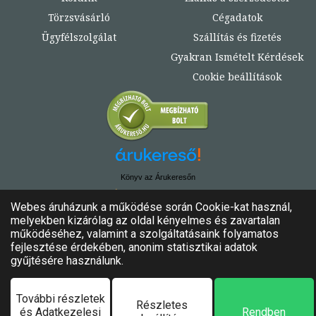
Törzsvásárló
Cégadatok
Ügyfélszolgálat
Szállítás és fizetés
Gyakran Ismételt Kérdések
Cookie beállítások
Könyv az Árukeresőn
© Copyright 2020. - 2024. Könyvtündér
Minden jog fenntartva!