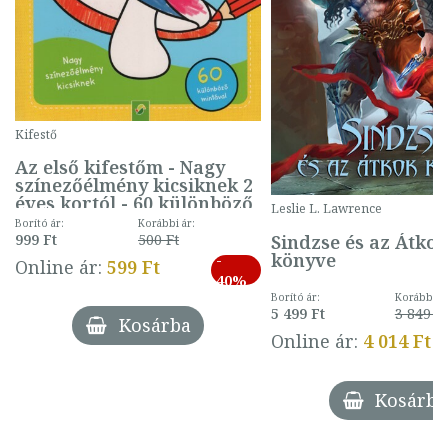
Kifestő
Az első kifestőm - Nagy
színezőélmény kicsiknek 2
éves kortól - 60 különböző
Leslie L. Lawrence
mintával (gombás)
Borító ár:
Korábbi ár:
Sindzse és az Átko
999 Ft
500 Ft
könyve
-
Online ár:
599 Ft
40%
Borító ár:
Korábbi ár
5 499 Ft
3 849 Ft
Kosárba
Online ár:
4 014 Ft
Kosárba