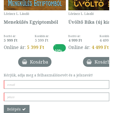
Lőrincz L. László
Lőrincz L. László
Menekülés Egyiptomból
Üvöltő Bika (új kia
Borító ár:
Korábbi ár:
Borító ár:
Korábbi ár
5 999 Ft
5 399 Ft
4 999 Ft
4 499 Ft
-
Online ár:
5 399 Ft
Online ár:
4 499 Ft
10%
Kosárba
Kosárba
Kérjük, adja meg a felhasználónevét és a jelszavát!
Belépés