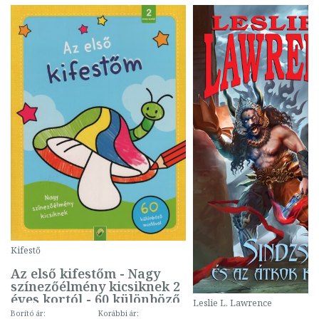
Kifestő
Az első kifestőm - Nagy
színezőélmény kicsiknek 2
éves kortól - 60 különböző
Leslie L. Lawrence
mintával (gombás)
Borító ár:
Korábbi ár: