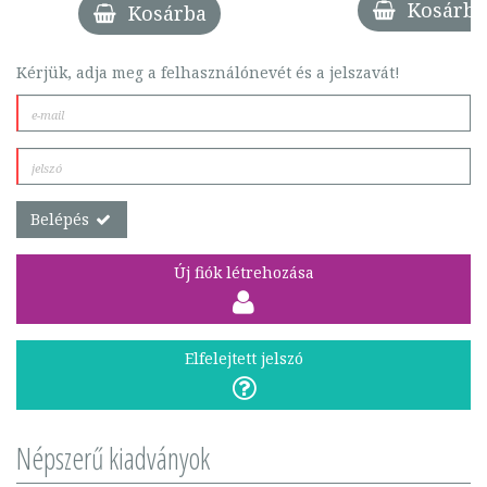
Kosárba
Kosárba
Kérjük, adja meg a felhasználónevét és a jelszavát!
Belépés
Új fiók létrehozása
Elfelejtett jelszó
Népszerű kiadványok