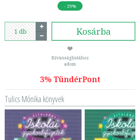
- 29%
Kosárba
Kívánságlistához
adom
3% TündérPont
Tulics Mónika könyvek