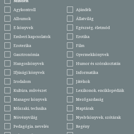
Minden
Agykontroll
Ajándék
Albumok
Állatvilág
E-könyvek
Egészség, életmód
Emberi kapcsolatok
Erotika
Ezoterika
Film
Gasztronómia
Gyermekkönyvek
Hangoskönyvek
Humor és szórakoztatás
Ifjúsági könyvek
Informatika
Irodalom
Játékok
Kultúra, művészet
Lexikonok, enciklopédiák
Manager könyvek
Mezőgazdaság
Műszaki, technika
Naptárak
Növényvilág
Nyelvkönyvek, szótárak
Pedagógia, nevelés
Regény