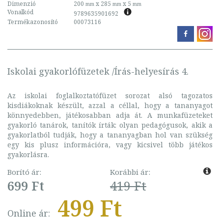
Dimenzió
200
x 285
x 5
mm
mm
mm
Vonalkód
9789635901692
Termékazonosító
00073116
Iskolai gyakorlófüzetek /Írás-helyesírás 4.
Az iskolai foglalkoztatófüzet sorozat alsó tagozatos
kisdiákoknak készült, azzal a céllal, hogy a tananyagot
könnyedebben, játékosabban adja át. A munkafüzeteket
gyakorló tanárok, tanítók írták: olyan pedagógusok, akik a
gyakorlatból tudják, hogy a tananyagban hol van szükség
egy kis plusz információra, vagy kicsivel több játékos
gyakorlásra.
Borító ár:
Korábbi ár:
699 Ft
419 Ft
499 Ft
Online ár: