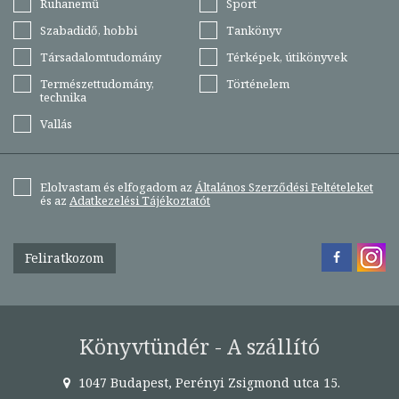
Ruhanemű
Sport
Szabadidő, hobbi
Tankönyv
Társadalomtudomány
Térképek, útikönyvek
Természettudomány,
Történelem
technika
Vallás
Elolvastam és elfogadom az
Általános Szerződési Feltételeket
és az
Adatkezelési Tájékoztatót
Feliratkozom
Könyvtündér - A szállító
1047 Budapest, Perényi Zsigmond utca 15.