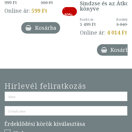
Sindzse és az Átko
999 Ft
500 Ft
könyve
-
Online ár:
599 Ft
40%
Borító ár:
Korábbi ár
5 499 Ft
3 849 Ft
Kosárba
Online ár:
4 014 Ft
Kosárba
Hírlevél feliratkozás
Érdeklődési körök kiválasztása