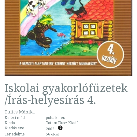
Iskolai gyakorlófüzetek
/Írás-helyesírás 4.
Tulics Mónika
Kötési mód
puha kötés
Kiadó
Totem Plusz Kiadó
Kiadás éve
2003
Terjedelme
56
oldal