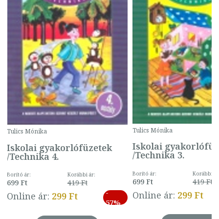
Tulics Mónika
Tulics Mónika
Iskolai gyakorlófü
Iskolai gyakorlófüzetek
/Technika 3.
/Technika 4.
Borító ár:
Korábbi ár
Borító ár:
Korábbi ár:
699 Ft
419 Ft
699 Ft
419 Ft
-
Online ár:
299 Ft
Online ár:
299 Ft
57%