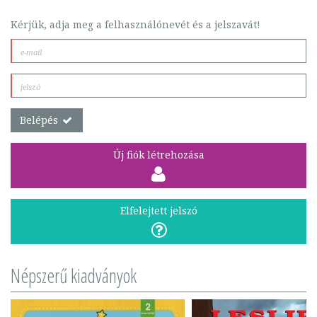
Kérjük, adja meg a felhasználónevét és a jelszavát!
Belépés
Új fiók létrehozása
Elfelejtett jelszó
Népszerű kiadványok