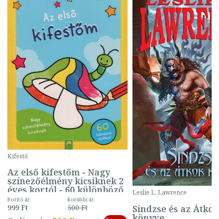
Kifestő
Az első kifestőm - Nagy
színezőélmény kicsiknek 2
éves kortól - 60 különböző
Leslie L. Lawrence
mintával (gombás)
Borító ár:
Korábbi ár:
Sindzse és az Átko
999 Ft
500 Ft
könyve
-