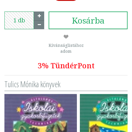
Kosárba
Kívánságlistához
adom
3% TündérPont
Tulics Mónika könyvek