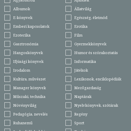
Agykontroll
Ajándék
Albumok
Állatvilág
E-könyvek
Egészség, életmód
Emberi kapcsolatok
Erotika
Ezoterika
Film
Gasztronómia
Gyermekkönyvek
Hangoskönyvek
Humor és szórakoztatás
Ifjúsági könyvek
Informatika
Irodalom
Játékok
Kultúra, művészet
Lexikonok, enciklopédiák
Manager könyvek
Mezőgazdaság
Műszaki, technika
Naptárak
Növényvilág
Nyelvkönyvek, szótárak
Pedagógia, nevelés
Regény
Ruhanemű
Sport