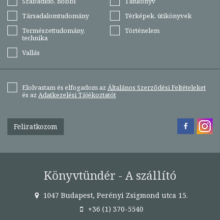
Szabadidő, hobbi
Tankönyv
Társadalomtudomány
Térképek, útikönyvek
Természettudomány,
Történelem
technika
Vallás
Elolvastam és elfogadom az
Általános Szerződési Feltételeket
és az
Adatkezelési Tájékoztatót
Feliratkozom
Könyvtündér - A szállító
1047 Budapest, Perényi Zsigmond utca 15.
+36 (1) 370-5540