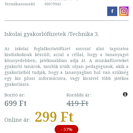
Termékazonosító
00079945
Iskolai gyakorlófüzetek /Technika 3.
Az iskolai foglalkoztatófüzet sorozat alsó tagozatos
kisdiákoknak készült, azzal a céllal, hogy a tananyagot
könnyedebben, játékosabban adja át. A munkafüzeteket
gyakorló tanárok, tanítók írták: olyan pedagógusok, akik a
gyakorlatból tudják, hogy a tananyagban hol van szükség
egy kis plusz információra, vagy kicsivel több játékos
gyakorlásra.
Borító ár:
Korábbi ár:
699 Ft
419 Ft
299 Ft
Online ár:
- 57%