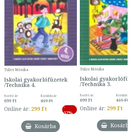
Tulics Mónika
Tulics Mónika
Iskolai gyakorlófü
Iskolai gyakorlófüzetek
/Technika 3.
/Technika 4.
Borító ár:
Korábbi ár
Borító ár:
Korábbi ár:
699 Ft
419 Ft
699 Ft
419 Ft
-
Online ár:
299 Ft
Online ár:
299 Ft
57%
Kosárba
Kosárba