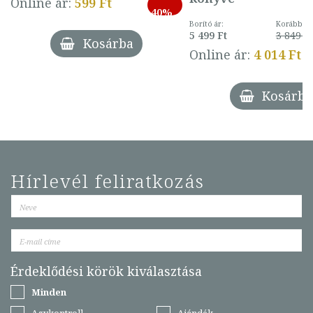
Online ár:
599 Ft
40%
Borító ár:
Korábbi ár
5 499 Ft
3 849 Ft
Kosárba
Online ár:
4 014 Ft
Kosárba
Hírlevél feliratkozás
Érdeklődési körök kiválasztása
Minden