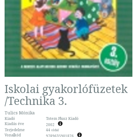
Iskolai gyakorlófüzetek
/Technika 3.
Tulics Mónika
Kiadó
Totem Plusz Kiadó
Kiadás éve
2002
Terjedelme
44
oldal
Vonalkód
9789635901876