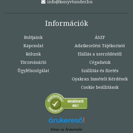
info@konyvtunder.hu
Információk
Boltjaink
ÁSZF
Kapcsolat
Adatkezelési Tájékoztató
Rólunk
Elállás a szerződéstől
Törzsvásárló
Cégadatok
Ügyfélszolgálat
Szállítás és fizetés
Gyakran Ismételt Kérdések
Cookie beállítások
Könyv az Árukeresőn