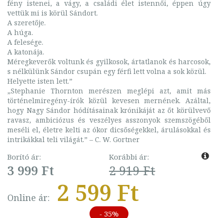
fény istenei, a vágy, a családi élet istennői, éppen úgy
vettük mi is körül Sándort.
A szeretője.
A húga.
A felesége.
A katonája.
Méregkeverők voltunk és gyilkosok, ártatlanok és harcosok,
s nélkülünk Sándor csupán egy férfi lett volna a sok közül.
Helyette isten lett.”
„Stephanie Thornton merészen meglépi azt, amit más
történelmiregény-írók közül kevesen mernének. Azáltal,
hogy Nagy Sándor hódításainak krónikáját az őt körülvevő
ravasz, ambiciózus és veszélyes asszonyok szemszögéből
meséli el, életre kelti az ókor dicsőségekkel, árulásokkal és
intrikákkal teli világát.” – C. W. Gortner
Borító ár:
Korábbi ár:
3 999 Ft
2 919 Ft
2 599 Ft
Online ár:
- 35%