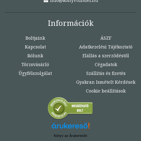
info@konyvtunder.hu
Információk
Boltjaink
ÁSZF
Kapcsolat
Adatkezelési Tájékoztató
Rólunk
Elállás a szerződéstől
Törzsvásárló
Cégadatok
Ügyfélszolgálat
Szállítás és fizetés
Gyakran Ismételt Kérdések
Cookie beállítások
Könyv az Árukeresőn