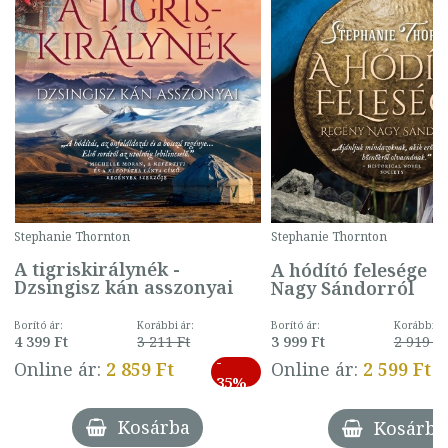
Stephanie Thornton
Stephanie Thornton
A tigriskirálynék -
A hódító felesége -
Dzsingisz kán asszonyai
Nagy Sándorról
Borító ár:
Korábbi ár:
Borító ár:
Korábbi ár
4 399 Ft
3 211 Ft
3 999 Ft
2 919 Ft
-
Online ár:
2 859 Ft
Online ár:
2 599 Ft
35%
Kosárba
Kosárba