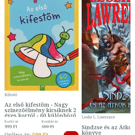
Kifestő
Az első kifestőm - Nagy
színezőélmény kicsiknek 2
éves kortól - 60 különböző
Leslie L. Lawrence
mintával (gombás)
Borító ár:
Korábbi ár:
Sindzse és az Átko
999 Ft
500 Ft
könyve
-
Online ár:
599 Ft