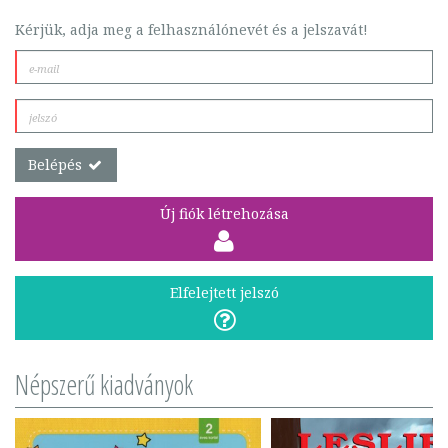
Kérjük, adja meg a felhasználónevét és a jelszavát!
Belépés
Új fiók létrehozása
Elfelejtett jelszó
Népszerű kiadványok