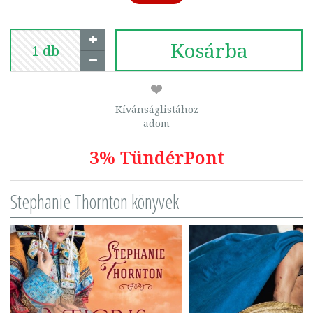
Kosárba
Kívánságlistához
adom
3% TündérPont
Stephanie Thornton könyvek