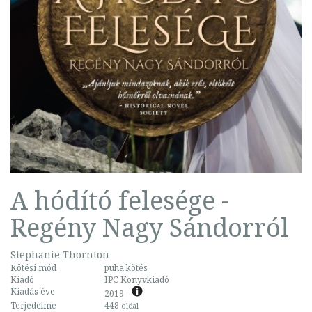
A hódító felesége -
Regény Nagy Sándorról
Stephanie Thornton
Kötési mód
puha kötés
Kiadó
IPC Könyvkiadó
Kiadás éve
2019
Terjedelme
448
oldal