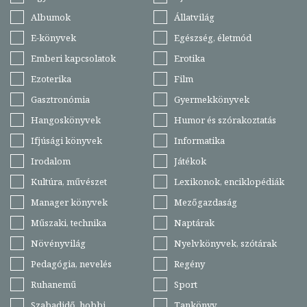
Albumok
Állatvilág
E-könyvek
Egészség, életmód
Emberi kapcsolatok
Erotika
Ezoterika
Film
Gasztronómia
Gyermekkönyvek
Hangoskönyvek
Humor és szórakoztatás
Ifjúsági könyvek
Informatika
Irodalom
Játékok
Kultúra, művészet
Lexikonok, enciklopédiák
Manager könyvek
Mezőgazdaság
Műszaki, technika
Naptárak
Növényvilág
Nyelvkönyvek, szótárak
Pedagógia, nevelés
Regény
Ruhanemű
Sport
Szabadidő, hobbi
Tankönyv