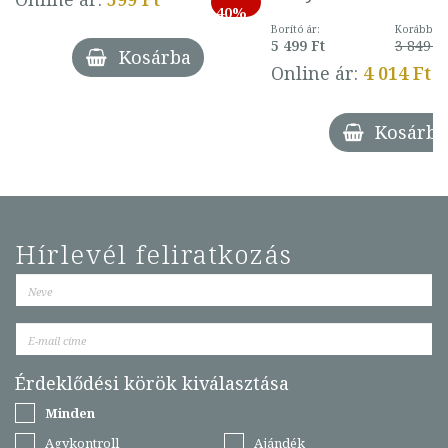
40%
Borító ár:
Korábbi ár
5 499 Ft
3 849 Ft
Kosárba
Online ár:
4 014 Ft
Kosárba
Hírlevél feliratkozás
Érdeklődési körök kiválasztása
Minden
Agykontroll
Ajándék