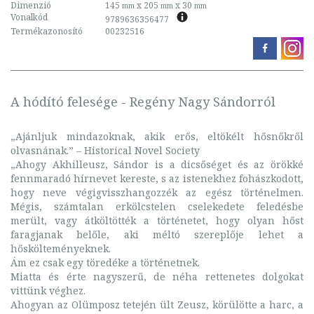
Dimenzió
145
x 205
x 30
mm
mm
mm
Vonalkód
9789636356477
Termékazonosító
00232516
A hódító felesége - Regény Nagy Sándorról
„Ajánljuk mindazoknak, akik erős, eltökélt hősnőkről
olvasnának.” – Historical Novel Society
„Ahogy Akhilleusz, Sándor is a dicsőséget és az örökké
fennmaradó hírnevet kereste, s az istenekhez fohászkodott,
hogy neve végigvisszhangozzék az egész történelmen.
Mégis, számtalan erkölcstelen cselekedete feledésbe
merült, vagy átköltötték a történetet, hogy olyan hőst
faragjanak belőle, aki méltó szereplője lehet a
hőskölteményeknek.
Ám ez csak egy töredéke a történetnek.
Miatta és érte nagyszerű, de néha rettenetes dolgokat
vittünk véghez.
Ahogyan az Olümposz tetején ült Zeusz, körülötte a harc, a