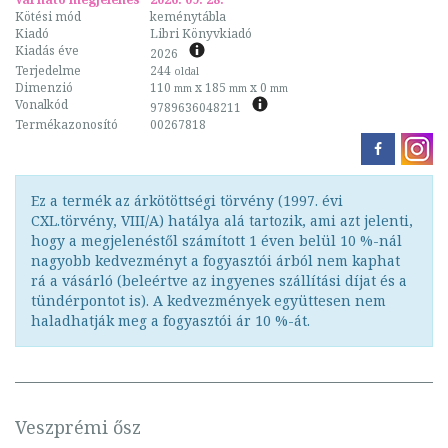
Kötési mód
keménytábla
Kiadó
Libri Könyvkiadó
Kiadás éve
2026
Terjedelme
244
oldal
Dimenzió
110
x 185
x 0
mm
mm
mm
Vonalkód
9789636048211
Termékazonosító
00267818
Ez a termék az árkötöttségi törvény (1997. évi
CXL.törvény, VIII/A) hatálya alá tartozik, ami azt jelenti,
hogy a megjelenéstől számított 1 éven belül 10 %-nál
nagyobb kedvezményt a fogyasztói árból nem kaphat
rá a vásárló (beleértve az ingyenes szállítási díjat és a
tündérpontot is). A kedvezmények együttesen nem
haladhatják meg a fogyasztói ár 10 %-át.
Veszprémi ősz