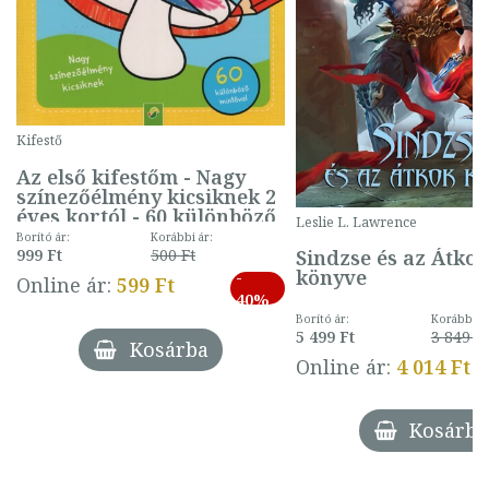
Kifestő
Az első kifestőm - Nagy
színezőélmény kicsiknek 2
éves kortól - 60 különböző
Leslie L. Lawrence
mintával (gombás)
Borító ár:
Korábbi ár:
Sindzse és az Átko
999 Ft
500 Ft
könyve
-
Online ár:
599 Ft
40%
Borító ár:
Korábbi ár
5 499 Ft
3 849 Ft
Kosárba
Online ár:
4 014 Ft
Kosárba