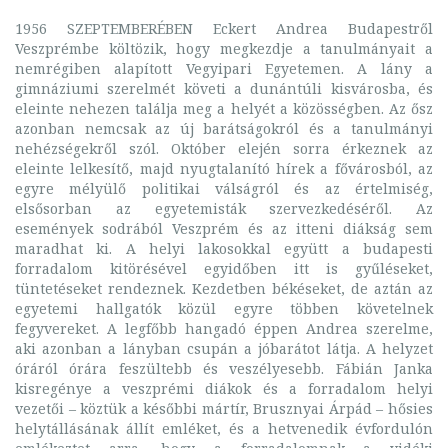
1956 SZEPTEMBERÉBEN Eckert Andrea Budapestről
Veszprémbe költözik, hogy megkezdje a tanulmányait a
nemrégiben alapított Vegyipari Egyetemen. A lány a
gimnáziumi szerelmét követi a dunántúli kisvárosba, és
eleinte nehezen találja meg a helyét a közösségben. Az ősz
azonban nemcsak az új barátságokról és a tanulmányi
nehézségekről szól. Október elején sorra érkeznek az
eleinte lelkesítő, majd nyugtalanító hírek a fővárosból, az
egyre mélyülő politikai válságról és az értelmiség,
elsősorban az egyetemisták szervezkedéséről. Az
események sodrából Veszprém és az itteni diákság sem
maradhat ki. A helyi lakosokkal együtt a budapesti
forradalom kitörésével egyidőben itt is gyűléseket,
tüntetéseket rendeznek. Kezdetben békéseket, de aztán az
egyetemi hallgatók közül egyre többen követelnek
fegyvereket. A legfőbb hangadó éppen Andrea szerelme,
aki azonban a lányban csupán a jóbarátot látja. A helyzet
óráról órára feszültebb és veszélyesebb. Fábián Janka
kisregénye a veszprémi diákok és a forradalom helyi
vezetői – köztük a későbbi mártír, Brusznyai Árpád – hősies
helytállásának állít emléket, és a hetvenedik évfordulón