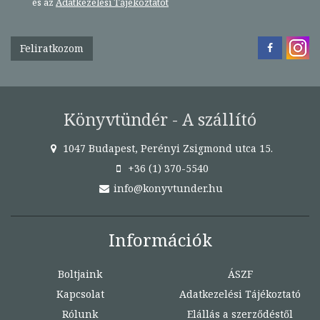
és az
Adatkezelési Tájékoztatót
Feliratkozom
Könyvtündér - A szállító
1047 Budapest, Perényi Zsigmond utca 15.
+36 (1) 370-5540
info@konyvtunder.hu
Információk
Boltjaink
ÁSZF
Kapcsolat
Adatkezelési Tájékoztató
Rólunk
Elállás a szerződéstől