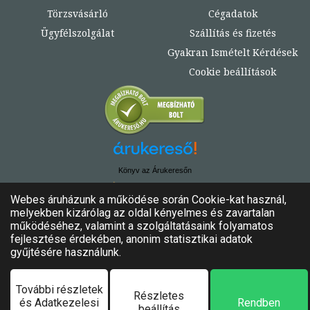
Törzsvásárló
Cégadatok
Ügyfélszolgálat
Szállítás és fizetés
Gyakran Ismételt Kérdések
Cookie beállítások
Könyv az Árukeresőn
© Copyright 2020. - 2024. Könyvtündér
Minden jog fenntartva!