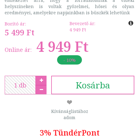
emlékeztet arra, hogy a forradalomnak a vidéki
helyszíneken is voltak győzelmei, hősei és olyan
eredményei, amelyekre napjainkban is büszkék lehetünk
Borító ár:
Bevezető ár:
4 949 Ft
5 499 Ft
4 949 Ft
Online ár:
- 10%
Kosárba
Kívánságlistához
adom
3% TündérPont