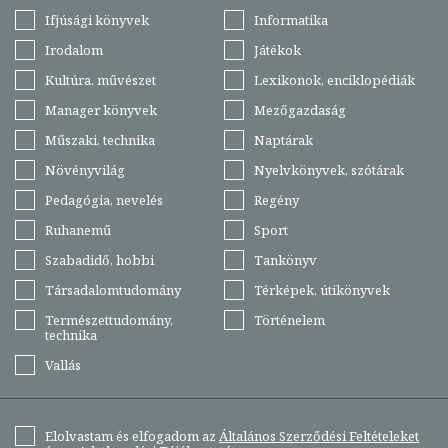
Ifjúsági könyvek
Informatika
Irodalom
Játékok
Kultúra, művészet
Lexikonok, enciklopédiák
Manager könyvek
Mezőgazdaság
Műszaki, technika
Naptárak
Növényvilág
Nyelvkönyvek, szótárak
Pedagógia, nevelés
Regény
Ruhanemű
Sport
Szabadidő, hobbi
Tankönyv
Társadalomtudomány
Térképek, útikönyvek
Természettudomány,
Történelem
technika
Vallás
Elolvastam és elfogadom az
Általános Szerződési Feltételeket