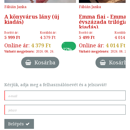
Fábián Janka
Fábián Janka
A könyvárus lány (új
Emma fiai - Emma
kiadás)
évszázada trilógia 2
kiadás).
Borító ár:
Korábbi ár:
Borító ár:
Korábbi ár
5 999 Ft
4 379 Ft
5 499 Ft
4 014 Ft
-
Online ár:
4 379 Ft
Online ár:
4 014 Ft
27%
Várható megjelenés:
2026. 08. 26.
Várható megjelenés:
2026. 08. 26.
Kosárba
Kosárba
Kérjük, adja meg a felhasználónevét és a jelszavát!
Belépés