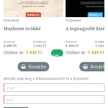
Vi Keeland
Vi Keeland
Majdnem örökké
A legnagyobb kísér
Borító ár:
Korábbi ár:
Borító ár:
Korábbi ár
6 499 Ft
5 849 Ft
6 499 Ft
5 849 Ft
-
Online ár:
5 849 Ft
Online ár:
5 849 Ft
10%
Kosárba
Kosárba
Kérjük, adja meg a felhasználónevét és a jelszavát!