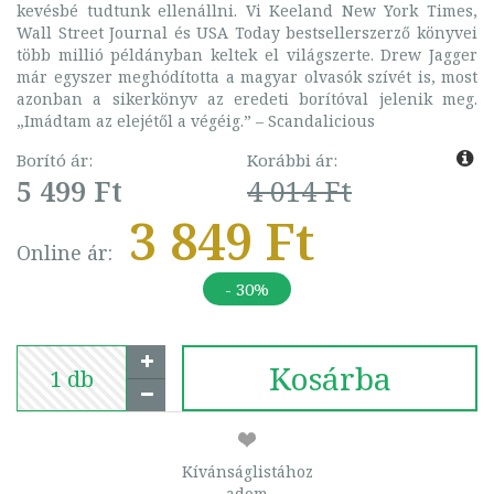
kevésbé tudtunk ellenállni. Vi Keeland New York Times,
Wall Street Journal és USA Today bestsellerszerző könyvei
több millió példányban keltek el világszerte. Drew Jagger
már egyszer meghódította a magyar olvasók szívét is, most
azonban a sikerkönyv az eredeti borítóval jelenik meg.
„Imádtam az elejétől a végéig.” – Scandalicious
Borító ár:
Korábbi ár:
5 499 Ft
4 014 Ft
3 849 Ft
Online ár:
- 30%
Kosárba
Kívánságlistához
adom