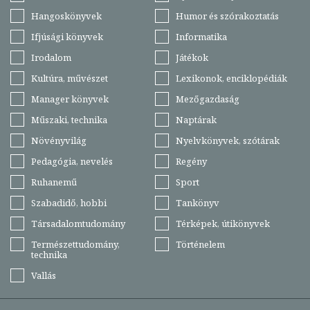
Hangoskönyvek
Humor és szórakoztatás
Ifjúsági könyvek
Informatika
Irodalom
Játékok
Kultúra, művészet
Lexikonok, enciklopédiák
Manager könyvek
Mezőgazdaság
Műszaki, technika
Naptárak
Növényvilág
Nyelvkönyvek, szótárak
Pedagógia, nevelés
Regény
Ruhanemű
Sport
Szabadidő, hobbi
Tankönyv
Társadalomtudomány
Térképek, útikönyvek
Természettudomány,
Történelem
technika
Vallás