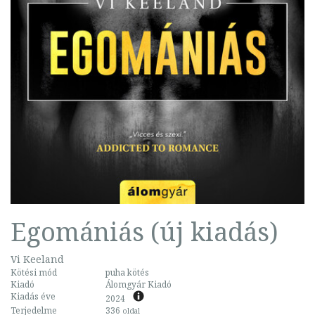
Egomániás (új kiadás)
Vi Keeland
Kötési mód
puha kötés
Kiadó
Álomgyár Kiadó
Kiadás éve
2024
Terjedelme
336
oldal