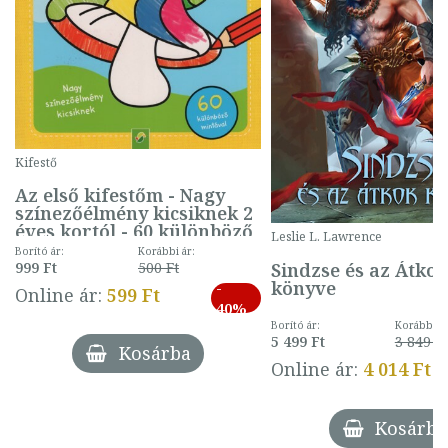
Kifestő
Az első kifestőm - Nagy
színezőélmény kicsiknek 2
éves kortól - 60 különböző
Leslie L. Lawrence
mintával (gombás)
Borító ár:
Korábbi ár:
Sindzse és az Átko
999 Ft
500 Ft
könyve
-
Online ár:
599 Ft
40%
Borító ár:
Korábbi ár
5 499 Ft
3 849 Ft
Kosárba
Online ár:
4 014 Ft
Kosárba