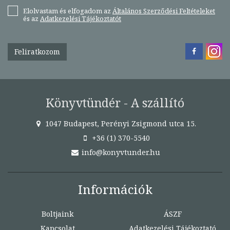
Elolvastam és elfogadom az
Általános Szerződési Feltételeket
és az
Adatkezelési Tájékoztatót
Feliratkozom
Könyvtündér - A szállító
1047 Budapest, Perényi Zsigmond utca 15.
+36 (1) 370-5540
info@konyvtunder.hu
Információk
Boltjaink
ÁSZF
Kapcsolat
Adatkezelési Tájékoztató