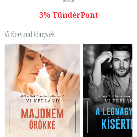
3% TündérPont
Vi Keeland könyvek