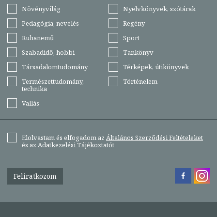
Növényvilág
Nyelvkönyvek, szótárak
Pedagógia, nevelés
Regény
Ruhanemű
Sport
Szabadidő, hobbi
Tankönyv
Társadalomtudomány
Térképek, útikönyvek
Természettudomány,
Történelem
technika
Vallás
Elolvastam és elfogadom az
Általános Szerződési Feltételeket
és az
Adatkezelési Tájékoztatót
Feliratkozom