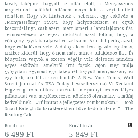
tavaly faképnél hagyott az oltár előtt, a Menyasszony
magazinnál betöltött állásom maga lett a végtelenített
rémálom. Hogy sót hintsenek a sebemre, egy esküvőn a
„Menyasszörny” rávett, hogy helyettesítsem az egyik
koszorúslányt, csak azért, mert ismeri a laptulajdonos fiát.
Természetesen az egész délutánt azzal töltöm, hogy a
vőlegény egyik barátjával veszekszem. Az estét pedig azzal,
hogy csókolózom vele. A dolog akkor lesz igazán izgalmas,
amikor kiderül, hogy ő nem más, mint a tulajdonos fia… És
kénytelen vagyok a szezon végéig vele dolgozni minden
egyes esküvőn, amelyről írni fogok. Vajon meg tudja
gyógyítani egymást egy faképnél hagyott menyasszony és
egy férfi, aki fél a szerelemtől? A New York Times, Wall
Street Journal és USA Today bestsellerszerző Vi Keeland
ízig-vérig romantikus története megannyi szenvedélyes
pillanattal van megfűszerezve. Kötelező olvasmány a műfaj
kedvelőinek. „Túlmutat a jellegzetes romkomokon.” – Book
Smart Kate „Erős karakterekben bővelkedő történet.” – The
Reading Cafe
Borító ár:
Korábbi ár:
6 499 Ft
5 849 Ft