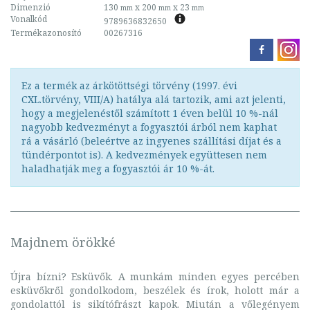
Dimenzió
130
x 200
x 23
mm
mm
mm
Vonalkód
9789636832650
Termékazonosító
00267316
Ez a termék az árkötöttségi törvény (1997. évi
CXL.törvény, VIII/A) hatálya alá tartozik, ami azt jelenti,
hogy a megjelenéstől számított 1 éven belül 10 %-nál
nagyobb kedvezményt a fogyasztói árból nem kaphat
rá a vásárló (beleértve az ingyenes szállítási díjat és a
tündérpontot is). A kedvezmények együttesen nem
haladhatják meg a fogyasztói ár 10 %-át.
Majdnem örökké
Újra bízni? Esküvők. A munkám minden egyes percében
esküvőkről gondolkodom, beszélek és írok, holott már a
gondolattól is sikítófrászt kapok. Miután a vőlegényem