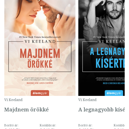
Vi Keeland
Vi Keeland
Majdnem örökké
A legnagyobb kísér
Borító ár:
Korábbi ár:
Borító ár:
Korábbi ár