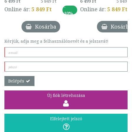
6 499 Ft
5 849 Ft
6 499 Ft
5 849 F
-
Online ár:
5 849 Ft
Online ár:
5 849 Ft
10%
Kosárba
Kosárba
Kérjük, adja meg a felhasználónevét és a jelszavát!
Belépés
Új fiók létrehozása
Elfelejtett jelszó