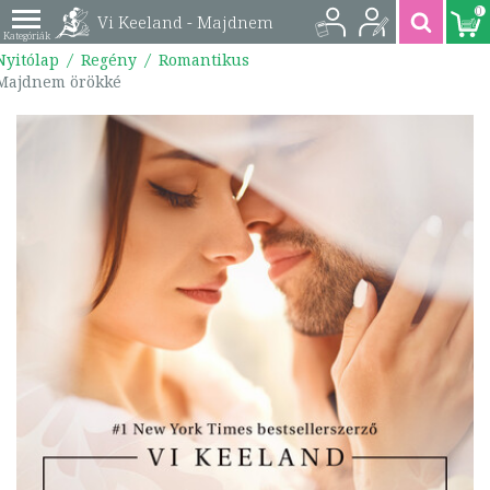
0
Vi Keeland - Majdnem
Nyitólap
Regény
Romantikus
örökké |
Majdnem örökké
9789636832650