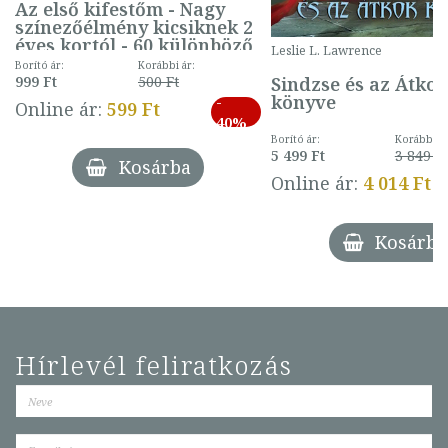
Az első kifestőm - Nagy
színezőélmény kicsiknek 2
éves kortól - 60 különböző
Leslie L. Lawrence
mintával (gombás)
Borító ár:
Korábbi ár:
Sindzse és az Átko
999 Ft
500 Ft
könyve
-
Online ár:
599 Ft
40%
Borító ár:
Korábbi ár
5 499 Ft
3 849 Ft
Kosárba
Online ár:
4 014 Ft
Kosárba
Hírlevél feliratkozás