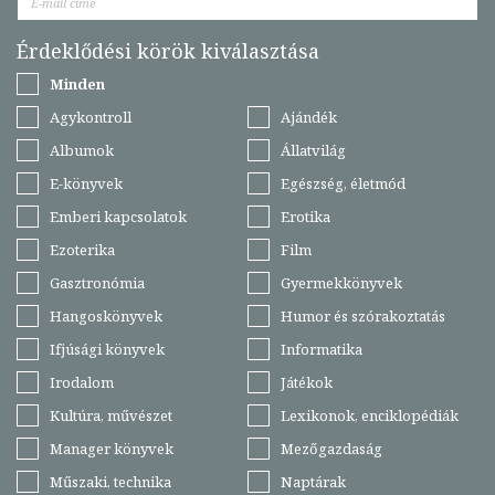
Érdeklődési körök kiválasztása
Minden
Agykontroll
Ajándék
Albumok
Állatvilág
E-könyvek
Egészség, életmód
Emberi kapcsolatok
Erotika
Ezoterika
Film
Gasztronómia
Gyermekkönyvek
Hangoskönyvek
Humor és szórakoztatás
Ifjúsági könyvek
Informatika
Irodalom
Játékok
Kultúra, művészet
Lexikonok, enciklopédiák
Manager könyvek
Mezőgazdaság
Műszaki, technika
Naptárak