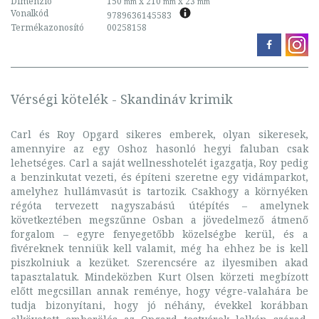
Dimenzió
150
x 210
x 23
mm
mm
mm
Vonalkód
9789636145583
Termékazonosító
00258158
Vérségi kötelék - Skandináv krimik
Carl és Roy Opgard sikeres emberek, olyan sikeresek,
amennyire az egy Oshoz hasonló hegyi faluban csak
lehetséges. Carl a saját wellnesshotelét igazgatja, Roy pedig
a benzinkutat vezeti, és építeni szeretne egy vidámparkot,
amelyhez hullámvasút is tartozik. Csakhogy a környéken
régóta tervezett nagyszabású útépítés – amelynek
következtében megszűnne Osban a jövedelmező átmenő
forgalom – egyre fenyegetőbb közelségbe kerül, és a
fivéreknek tenniük kell valamit, még ha ehhez be is kell
piszkolniuk a kezüket. Szerencsére az ilyesmiben akad
tapasztalatuk. Mindeközben Kurt Olsen körzeti megbízott
előtt megcsillan annak reménye, hogy végre-valahára be
tudja bizonyítani, hogy jó néhány, évekkel korábban