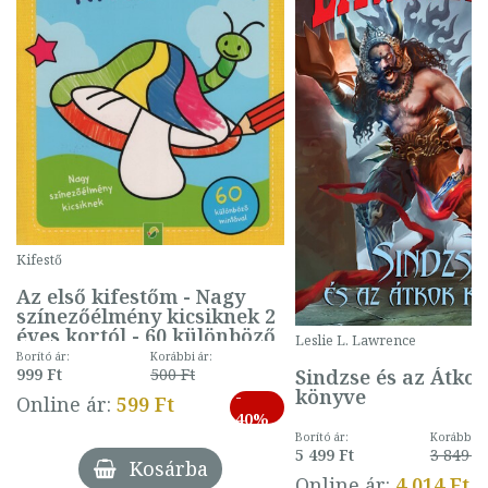
Kifestő
Az első kifestőm - Nagy
színezőélmény kicsiknek 2
éves kortól - 60 különböző
Leslie L. Lawrence
mintával (gombás)
Borító ár:
Korábbi ár:
Sindzse és az Átko
999 Ft
500 Ft
könyve
-
Online ár:
599 Ft
40%
Borító ár:
Korábbi ár
5 499 Ft
3 849 Ft
Kosárba
Online ár:
4 014 Ft