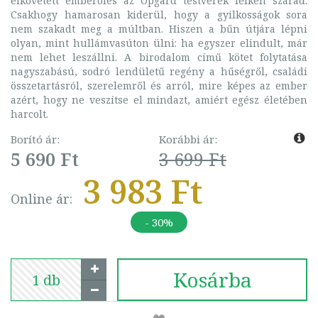
elkövetett emberölés az Opgard testvérek lelkén szárad.
Csakhogy hamarosan kiderül, hogy a gyilkosságok sora
nem szakadt meg a múltban. Hiszen a bűn útjára lépni
olyan, mint hullámvasúton ülni: ha egyszer elindult, már
nem lehet leszállni. A birodalom című kötet folytatása
nagyszabású, sodró lendületű regény a hűségről, családi
összetartásról, szerelemről és arról, mire képes az ember
azért, hogy ne veszítse el mindazt, amiért egész életében
harcolt.
Borító ár:
Korábbi ár:
5 690 Ft
3 699 Ft
3 983 Ft
Online ár:
- 30%
Kosárba