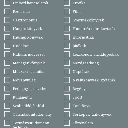
Emberi kapcsolatok
Erotika
Ezoterika
Film
Gasztronómia
Gyermekkönyvek
Hangoskönyvek
Humor és szórakoztatás
Ifjúsági könyvek
Informatika
Irodalom
Játékok
Kultúra, művészet
Lexikonok, enciklopédiák
Manager könyvek
Mezőgazdaság
Műszaki, technika
Naptárak
Növényvilág
Nyelvkönyvek, szótárak
Pedagógia, nevelés
Regény
Ruhanemű
Sport
Szabadidő, hobbi
Tankönyv
Társadalomtudomány
Térképek, útikönyvek
Természettudomány,
Történelem
technika