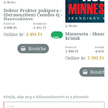
Jo Nesbo
Doktor Proktor pukipora -
(Dermesztően) Csendes éj -
Hangoskönyv
Borító ár:
Korábbi ár:
Jo Nesbo
4 990 Ft
4 491 Ft
-
Minnesota - Skand
Online ár:
4 491 Ft
10%
krimik
Borító ár:
Korábbi ár
Kosárba
5 990 Ft
4 373 Ft
Online ár:
5 391 Ft
Kosárba
Kérjük, adja meg a felhasználónevét és a jelszavát!