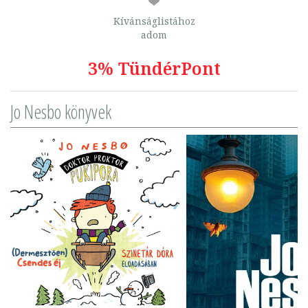
Kívánságlistához
adom
3% TündérPont
Jo Nesbo könyvek