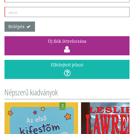
Belépés
Új fiók létrehozása
Elfelejtett jelszó
Népszerű kiadványok