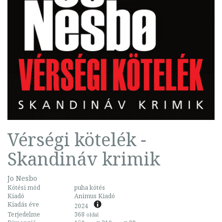
Vérségi kötelék -
Skandináv krimik
Jo Nesbo
Kötési mód
puha kötés
Kiadó
Animus Kiadó
Kiadás éve
2024
Terjedelme
368
oldal