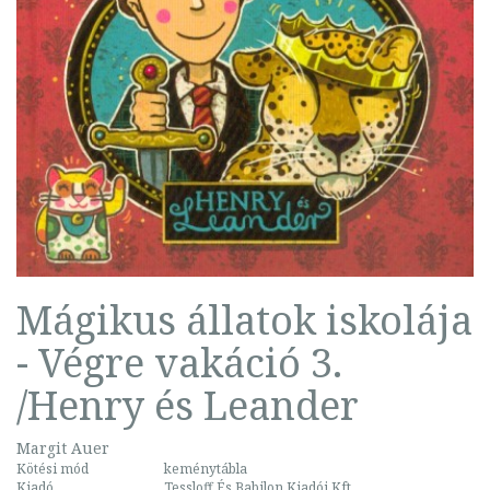
Mágikus állatok iskolája
- Végre vakáció 3.
/Henry és Leander
Margit Auer
Kötési mód
keménytábla
Kiadó
Tessloff És Babilon Kiadói Kft.