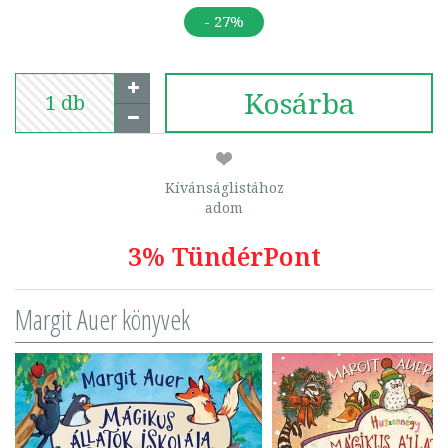
- 27%
Kosárba
Kívánságlistához
adom
3% TündérPont
Margit Auer könyvek