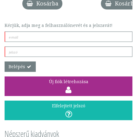
Kosárba
Kosárba
Kérjük, adja meg a felhasználónevét és a jelszavát!
Belépés
Új fiók létrehozása
Elfelejtett jelszó
Népszerű kiadványok