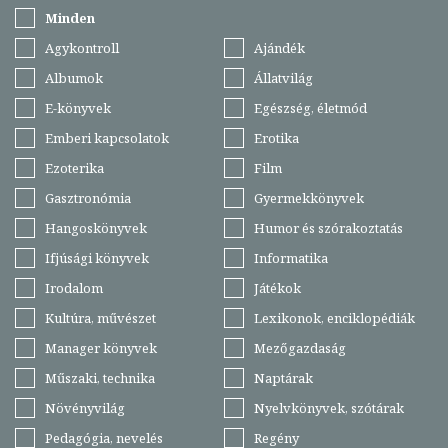
Minden
Agykontroll
Ajándék
Albumok
Állatvilág
E-könyvek
Egészség, életmód
Emberi kapcsolatok
Erotika
Ezoterika
Film
Gasztronómia
Gyermekkönyvek
Hangoskönyvek
Humor és szórakoztatás
Ifjúsági könyvek
Informatika
Irodalom
Játékok
Kultúra, művészet
Lexikonok, enciklopédiák
Manager könyvek
Mezőgazdaság
Műszaki, technika
Naptárak
Növényvilág
Nyelvkönyvek, szótárak
Pedagógia, nevelés
Regény