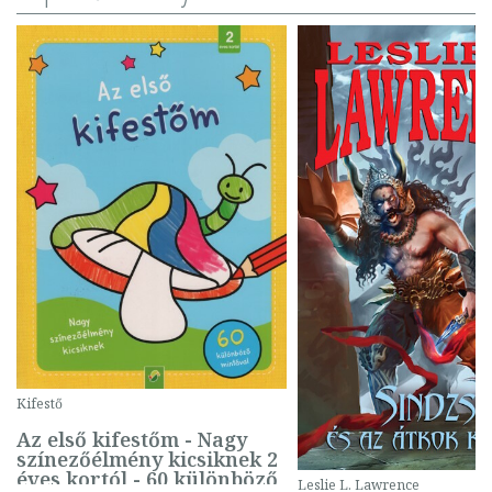
Kifestő
Az első kifestőm - Nagy
színezőélmény kicsiknek 2
éves kortól - 60 különböző
Leslie L. Lawrence