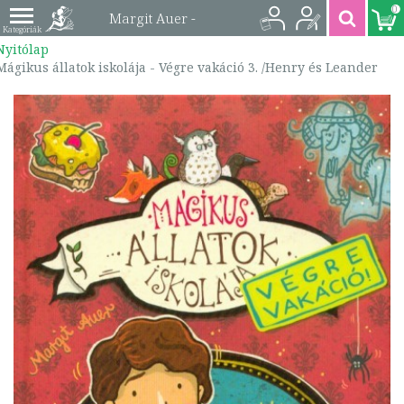
0
Margit Auer -
Nyitólap
Mágikus állatok
Mágikus állatok iskolája - Végre vakáció 3. /Henry és Leander
iskolája - Végre
vakáció 3. /Henry és
Leander |
9789632945668