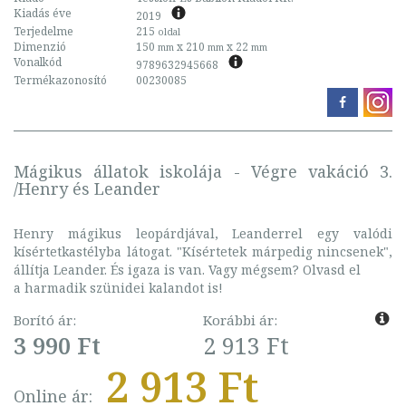
Kiadás éve
2019
Terjedelme
215
oldal
Dimenzió
150
x 210
x 22
mm
mm
mm
Vonalkód
9789632945668
Termékazonosító
00230085
Mágikus állatok iskolája - Végre vakáció 3.
/Henry és Leander
Henry mágikus leopárdjával, Leanderrel egy valódi
kísértetkastélyba látogat. "Kísértetek márpedig nincsenek",
állítja Leander. És igaza is van. Vagy mégsem? Olvasd el
a harmadik szünidei kalandot is!
Borító ár:
Korábbi ár:
3 990 Ft
2 913 Ft
2 913 Ft
Online ár: