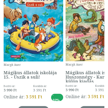
Margit Auer
Margit Auer
.
Mágikus állatok isk
Mágikus állatok iskolája
Huszonnégy - Kará
15. - Úszik a suli!
külön kiadás
Borító ár:
Korábbi ár
Borító ár:
Korábbi ár:
3 990 Ft
3 591 F
3 990 Ft
3 591 Ft
-
Online ár:
3 591 Ft
Online ár:
3 591 Ft
10%