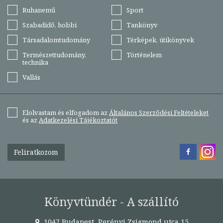
Ruhanemű
Sport
Szabadidő, hobbi
Tankönyv
Társadalomtudomány
Térképek, útikönyvek
Természettudomány,
Történelem
technika
Vallás
Elolvastam és elfogadom az
Általános Szerződési Feltételeket
és az
Adatkezelési Tájékoztatót
Feliratkozom
Könyvtündér - A szállító
1047 Budapest, Perényi Zsigmond utca 15.