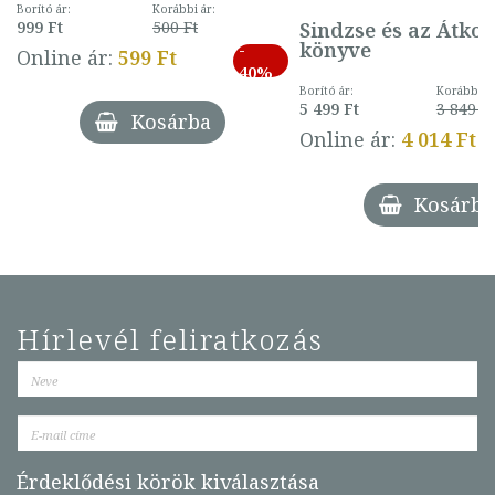
mintával (gombás)
Borító ár:
Korábbi ár:
Sindzse és az Átko
999 Ft
500 Ft
könyve
-
Online ár:
599 Ft
40%
Borító ár:
Korábbi ár
5 499 Ft
3 849 Ft
Kosárba
Online ár:
4 014 Ft
Kosárba
Hírlevél feliratkozás
Érdeklődési körök kiválasztása