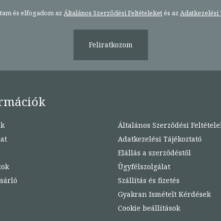
stam és elfogadom az
Általános Szerződési Feltételeket
és az
Adatkezelési 
Feliratkozom
rmációk
nk
Általános Szerződési Feltétele
at
Adatkezelési Tájékoztató
Elállás a szerződéstől
tok
Ügyfélszolgálat
sárló
Szállítás és fizetés
Gyakran Ismételt Kérdések
Cookie beállítások