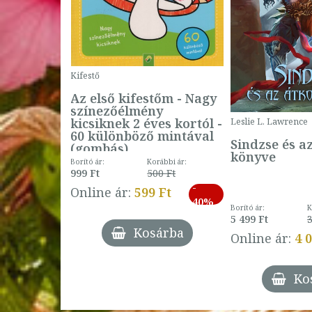
Kifestő
Az első kifestőm - Nagy
színezőélmény
 -
kicsiknek 2 éves kortól -
Leslie L. Lawrence
60 különböző mintával
Sindzse és a
(gombás)
könyve
Borító ár:
Korábbi ár:
999 Ft
500 Ft
ábbi ár:
-
793 Ft
Online ár:
599 Ft
-
40%
3 Ft
Borító ár:
K
27%
5 499 Ft
3
Kosárba
Online ár:
4 
árba
Ko