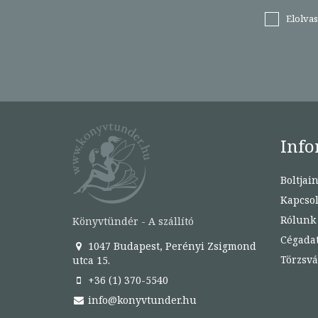
Elolva
Info
Boltjai
Kapcsol
Rólunk
Könyvtündér - A szállító
Cégada
1047 Budapest, Perényi Zsigmond
Törzsvá
utca 15.
+36 (1) 370-5540
info@konyvtunder.hu