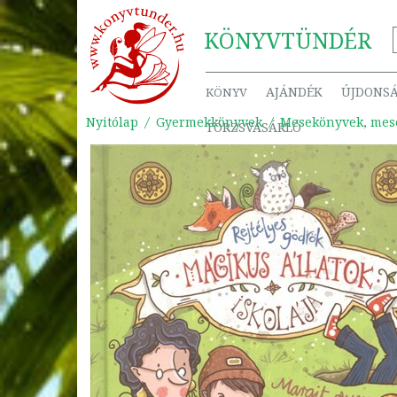
KÖNYV
TÜNDÉR
AJÁNDÉK
ÚJDONS
KÖNYV
Nyitólap
Gyermekkönyvek
Mesekönyvek, mes
TÖRZSVÁSÁRLÓ