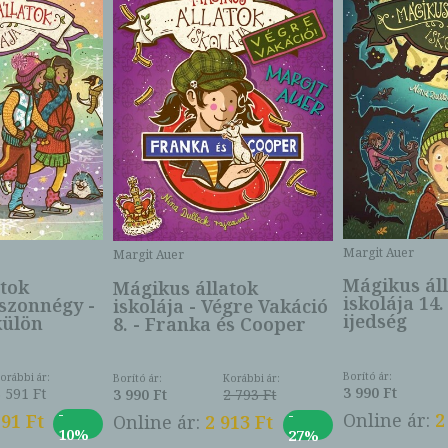
Margit Auer
Margit Auer
Mágikus ál
tok
Mágikus állatok
iskolája 14.
uszonnégy -
iskolája - Végre Vakáció
ijedség
külön
8. - Franka és Cooper
Borító ár:
orábbi ár:
Borító ár:
Korábbi ár:
3 990 Ft
3 591 Ft
3 990 Ft
2 793 Ft
-
-
Online ár:
2
591 Ft
Online ár:
2 913 Ft
10%
27%