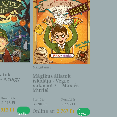
Margit Auer
Margit Auer
latok
Mágikus állatok
Mágikus á
 - A nagy
iskolája - Végre
iskolája 1
vakáció! 7. - Max és
bravissim
Muriel
Korábbi ár:
Borító ár:
Korábbi ár:
2 913 Ft
Borító ár:
3 790 Ft
2 653 Ft
3 990 Ft
-
-
 913 Ft
Online ár:
2 767 Ft
27%
Online ár:
27%