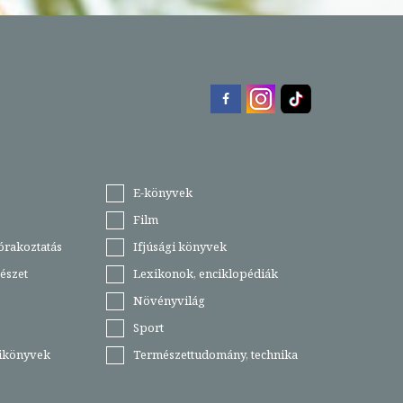
E-könyvek
Film
órakoztatás
Ifjúsági könyvek
észet
Lexikonok, enciklopédiák
Növényvilág
Sport
tikönyvek
Természettudomány, technika