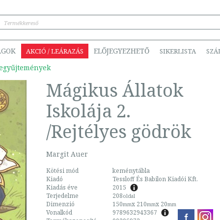
ÁGOK
ELŐJEGYEZHETŐ
AKCIÓ / LEÁRAZÁS
SIKERLISTA
SZÁ
egyűjtemények
Mágikus Állatok
Iskolája 2.
/Rejtélyes gödrök
Margit Auer
Kötési mód
keménytábla
Kiadó
Tessloff És Babilon Kiadói Kft.
Kiadás éve
2015
Terjedelme
208
oldal
Dimenzió
150
x 210
x 20
mm
mm
mm
Vonalkód
9789632943367