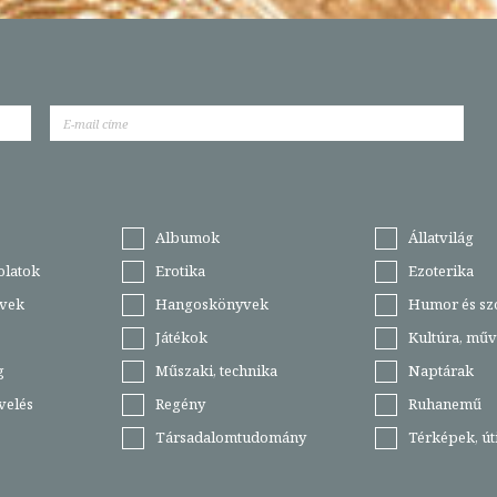
Albumok
Állatvilág
olatok
Erotika
Ezoterika
vek
Hangoskönyvek
Humor és sz
Játékok
Kultúra, műv
g
Műszaki, technika
Naptárak
velés
Regény
Ruhanemű
Társadalomtudomány
Térképek, ú