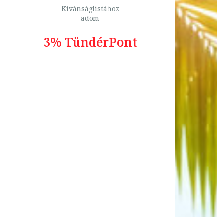
Kívánságlistához
adom
3% TündérPont