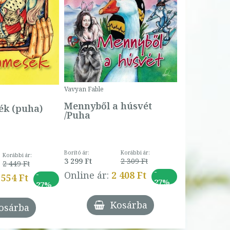
Bartos Erika
Bogyó és 
Csengetty
Borító ár:
Vavyan Fable
5 990 Ft
Online ár:
Mennyből a húsvét
k (puha)
/Puha
Borító ár:
Korábbi ár:
Korábbi ár:
3 299 Ft
2 309 Ft
2 449 Ft
-
-
Online ár:
2 408 Ft
 554 Ft
27%
27%
Kosárba
osárba