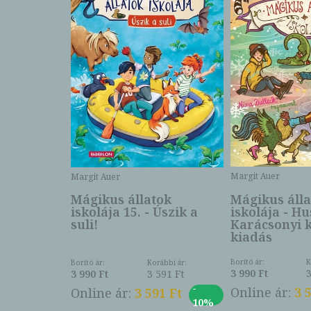
Margit Auer
Margit Auer
ok
Mágikus álla
Mágikus állatok
jtélyes
iskolája - H
iskolája 15. - Úszik a
Karácsonyi 
suli!
kiadás
ábbi ár:
Borító ár:
K
Borító ár:
Korábbi ár:
793 Ft
3 990 Ft
3 990 Ft
3 591 Ft
-
-
3 Ft
Online ár:
3 
Online ár:
3 591 Ft
27%
10%