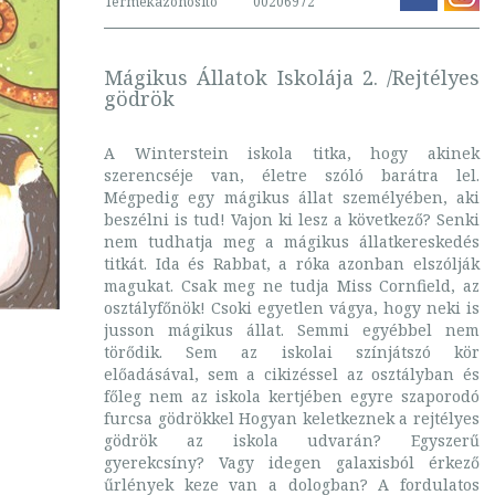
Termékazonosító
00206972
Mágikus Állatok Iskolája 2. /Rejtélyes
gödrök
A Winterstein iskola titka, hogy akinek
szerencséje van, életre szóló barátra lel.
Mégpedig egy mágikus állat személyében, aki
beszélni is tud! Vajon ki lesz a következő? Senki
nem tudhatja meg a mágikus állatkereskedés
titkát. Ida és Rabbat, a róka azonban elszólják
magukat. Csak meg ne tudja Miss Cornfield, az
osztályfőnök! Csoki egyetlen vágya, hogy neki is
jusson mágikus állat. Semmi egyébbel nem
törődik. Sem az iskolai színjátszó kör
előadásával, sem a cikizéssel az osztályban és
főleg nem az iskola kertjében egyre szaporodó
furcsa gödrökkel Hogyan keletkeznek a rejtélyes
gödrök az iskola udvarán? Egyszerű
gyerekcsíny? Vagy idegen galaxisból érkező
űrlények keze van a dologban? A fordulatos