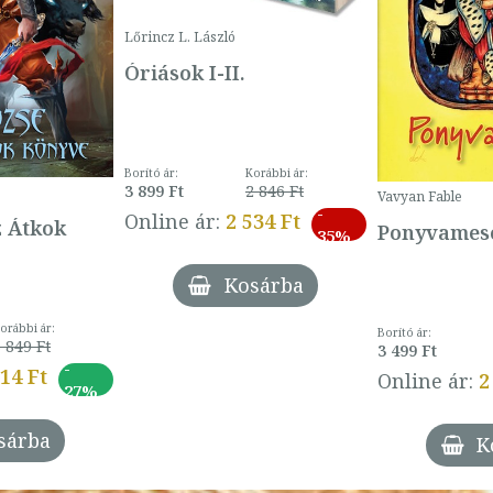
Lőrincz L. László
Óriások I-II.
Borító ár:
Korábbi ár:
3 899 Ft
2 846 Ft
Vavyan Fable
-
Online ár:
2 534 Ft
z Átkok
Ponyvamesé
35%
Kosárba
orábbi ár:
Borító ár:
 849 Ft
3 499 Ft
-
014 Ft
Online ár:
2
27%
sárba
K