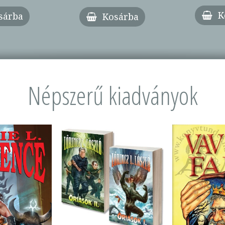
K
sárba
Kosárba
Népszerű kiadványok