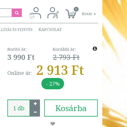
0
Kosár
KAPCSOLAT
LLÍTÁS ÉS FIZETÉS
Borító ár:
Korábbi ár:
3 990 Ft
2 793 Ft
2 913 Ft
Online ár:
- 27%
Kosárba