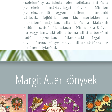
cselekmény az iskolai élet hétköznapjait és a
gyerekek fantáziavilágát ötvözi. Minden
gyerekszereplő egyéni jellem, mindenki
változik, fejlődik nem kis mértékben a
megjelenő mágikus állatok és a kialakult
különös szituációk hatására. Nincs az a 8 éves
fiú vagy lány, aki ellen tudna állni a beszélni
tudó, egzotikus állatoknak! Izgalmas,
olvasmányos könyv kedves illusztrációkkal. A
történet folytatódik..
Margit Auer könyvek