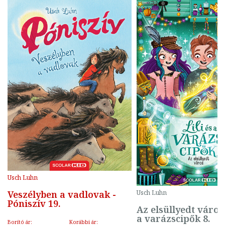
Usch Luhn
Veszélyben a vadlovak -
Usch Luhn
Póniszív 19.
Az elsüllyedt város -
a varázscipők 8.
Borító ár:
Korábbi ár: