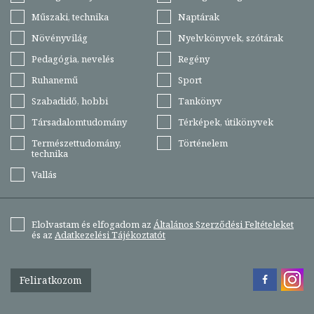
Műszaki, technika
Naptárak
Növényvilág
Nyelvkönyvek, szótárak
Pedagógia, nevelés
Regény
Ruhanemű
Sport
Szabadidő, hobbi
Tankönyv
Társadalomtudomány
Térképek, útikönyvek
Természettudomány,
Történelem
technika
Vallás
Elolvastam és elfogadom az
Általános Szerződési Feltételeket
és az
Adatkezelési Tájékoztatót
Feliratkozom