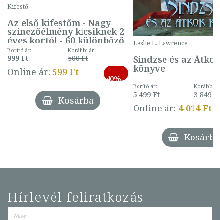
Kifestő
Az első kifestőm - Nagy
színezőélmény kicsiknek 2
éves kortól - 60 különböző
Leslie L. Lawrence
mintával (gombás)
Borító ár:
Korábbi ár:
Sindzse és az Átko
999 Ft
500 Ft
könyve
-
Online ár:
599 Ft
40%
Borító ár:
Korábbi ár
5 499 Ft
3 849 Ft
Kosárba
Online ár:
4 014 Ft
Kosárba
Hírlevél feliratkozás