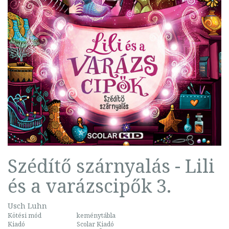
Szédítő szárnyalás - Lili
és a varázscipők 3.
Usch Luhn
Kötési mód
keménytábla
Kiadó
Scolar Kiadó