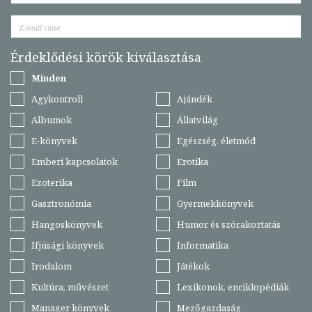
Érdeklődési körök kiválasztása
Minden
Agykontroll
Ajándék
Albumok
Állatvilág
E-könyvek
Egészség, életmód
Emberi kapcsolatok
Erotika
Ezoterika
Film
Gasztronómia
Gyermekkönyvek
Hangoskönyvek
Humor és szórakoztatás
Ifjúsági könyvek
Informatika
Irodalom
Játékok
Kultúra, művészet
Lexikonok, enciklopédiák
Manager könyvek
Mezőgazdaság