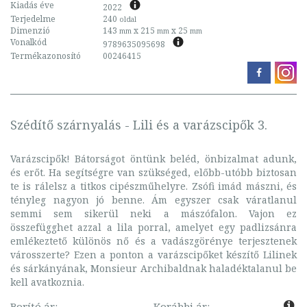
Kiadás éve
2022
Terjedelme
240
oldal
Dimenzió
143
x 215
x 25
mm
mm
mm
Vonalkód
9789635095698
Termékazonosító
00246415
Szédítő szárnyalás - Lili és a varázscipők 3.
Varázscipők! Bátorságot öntünk beléd, önbizalmat adunk,
és erőt. Ha segítségre van szükséged, előbb-utóbb biztosan
te is rálelsz a titkos cipészműhelyre. Zsófi imád mászni, és
tényleg nagyon jó benne. Ám egyszer csak váratlanul
semmi sem sikerül neki a mászófalon. Vajon ez
összefügghet azzal a lila porral, amelyet egy padlizsánra
emlékeztető különös nő és a vadászgörénye terjesztenek
városszerte? Ezen a ponton a varázscipőket készítő Lilinek
és sárkányának, Monsieur Archibaldnak haladéktalanul be
kell avatkoznia.
Borító ár:
Korábbi ár: