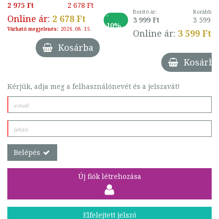
2 975 Ft
2 678 Ft
Borító ár:
Korábbi ár
-
Online ár:
2 678 Ft
3 999 Ft
3 599 F
10%
Várható megjelenés:
2026. 08. 15.
Online ár:
3 599 Ft
Kosárba
Kosárba
Kérjük, adja meg a felhasználónevét és a jelszavát!
Belépés
Új fiók létrehozása
Elfelejtett jelszó