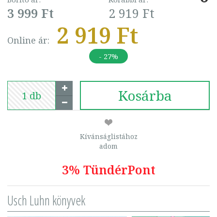
3 999 Ft
2 919 Ft
2 919 Ft
Online ár:
- 27%
Kosárba
Kívánságlistához
adom
3% TündérPont
Usch Luhn könyvek