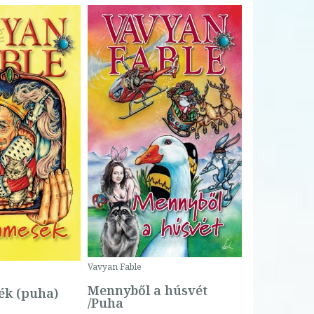
Bartos Erika
Bogyó és 
Csengetty
Borító ár:
Vavyan Fable
5 990 Ft
Online ár:
Mennyből a húsvét
k (puha)
/Puha