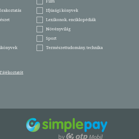
Film
órakoztatás
Ifjúsági könyvek
észet
Lexikonok, enciklopédiák
Növényvilág
Sport
tikönyvek
Természettudomány, technika
Tájékoztatót