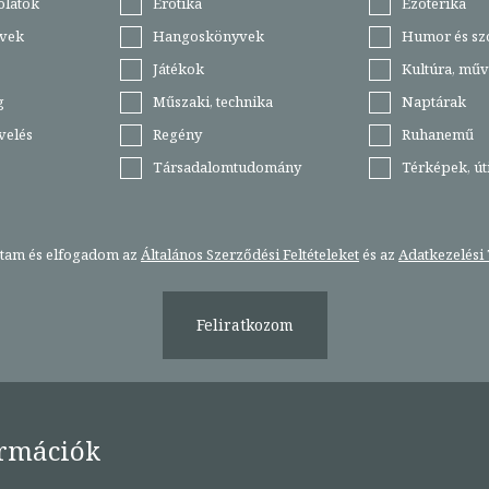
olatok
Erotika
Ezoterika
vek
Hangoskönyvek
Humor és sz
Játékok
Kultúra, műv
g
Műszaki, technika
Naptárak
velés
Regény
Ruhanemű
Társadalomtudomány
Térképek, ú
stam és elfogadom az
Általános Szerződési Feltételeket
és az
Adatkezelési 
Feliratkozom
rmációk