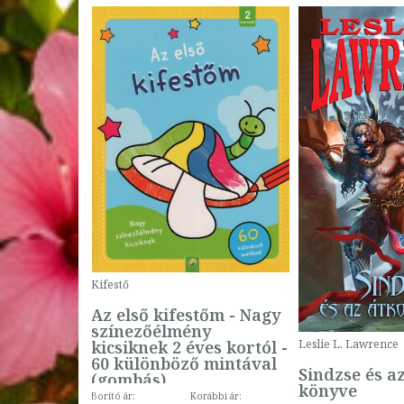
Kifestő
Az első kifestőm - Nagy
színezőélmény
 -
kicsiknek 2 éves kortól -
Leslie L. Lawrence
60 különböző mintával
Sindzse és a
(gombás)
könyve
Borító ár:
Korábbi ár: