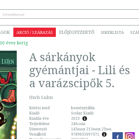
ÁGOK
ELŐJEGYEZHETŐ
AKCIÓ / LEÁRAZÁS
SIKERLISTA
SZÁ
16 éves korig
A sárkányok
gyémántjai - Lili és
a varázscipők 5.
Usch Luhn
Kötési mód
keménytábla
Kiadó
Scolar Kiadó
Kiadás éve
2023
Terjedelme
240
oldal
Dimenzió
143
x 215
x 23
mm
mm
mm
Vonalkód
9789635097371