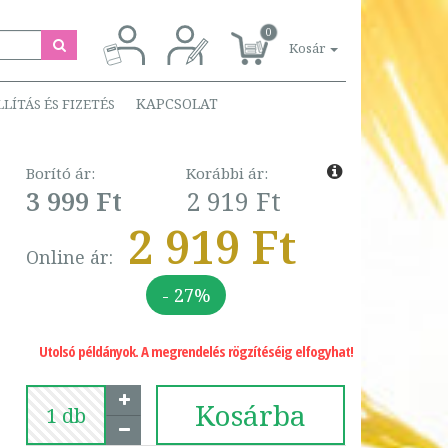
0
Kosár
KAPCSOLAT
LLÍTÁS ÉS FIZETÉS
Borító ár:
Korábbi ár:
3 999 Ft
2 919 Ft
2 919 Ft
Online ár:
- 27%
Utolsó példányok. A megrendelés rögzítéséig elfogyhat!
Kosárba