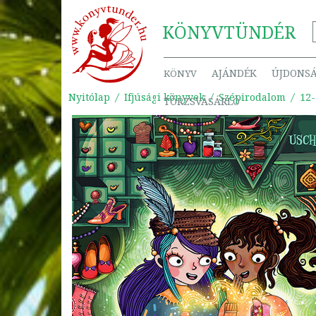
KÖNYV
TÜNDÉR
AJÁNDÉK
ÚJDONS
KÖNYV
Nyitólap
Ifjúsági könyvek
Szépirodalom
12-
TÖRZSVÁSÁRLÓ