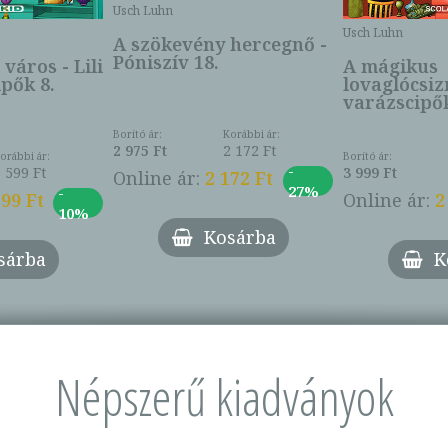
Usch Luhn
Usch Luhn
A szökevény hercegnő -
Póniszív 18.
 város - Lili
A mágikus
ipők 8.
lovaglócsizm
varázscipők
Borító ár:
Korábbi ár:
2 975 Ft
2 172 Ft
orábbi ár:
Borító ár:
-
3 599 Ft
3 999 Ft
Online ár:
2 172 Ft
27%
-
599 Ft
Online ár:
2
10%
Kosárba
sárba
K
Népszerű kiadványok