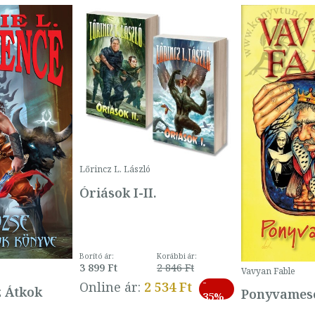
Lőrincz L. László
Óriások I-II.
Borító ár:
Korábbi ár:
3 899 Ft
2 846 Ft
Vavyan Fable
-
Online ár:
2 534 Ft
z Átkok
Ponyvamesé
35%