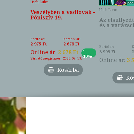
Usch Luhn
Usch Luhn
Veszélyben a vadlovak -
ulás
Póniszív 19.
szív 9.
Az elsüllyedt
és a varázsc
Borító ár:
Korábbi ár:
ábbi ár:
2 975 Ft
2 678 Ft
083 Ft
Borító ár:
K
-
-
Online ár:
2 678 Ft
2 Ft
3 999 Ft
10%
27%
Várható megjelenés:
2026. 08. 13.
Online ár:
3 
Kosárba
árba
Ko