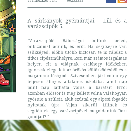
Termékazonosító
00252352
A sárkányok gyémántjai - Lili és a
varázscipők 5.
"Varázscipők! Bátorságot öntünk beléd,
önbizalmat adunk, és erőt. Ha segítségre van
szükséged, előbb-utóbb biztosan te is rálelsz a
titkos cipészműhelyre. Rozi már számos izgalmas
helyén élt a világnak, csakhogy időközben
igencsak elege lett az örökös költözködésből és a
magántanulóságból. Szívesebben járt volna egy
teljesen átlagos általános iskolába, ahol nap
mint nap láthatta volna a barátait. Erről
azonban először is meg kellett volna valahogyan
győznie a szüleit, akik ezúttal egy alpesi fogadót
nyitottak újra. Vajon sikerül Lilinek és
segítőinek egy varázscipővel megoldaniuk Rozi
gondjait? "