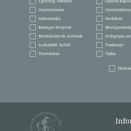
Egészség, életmód
Emberi kapcs
Gasztronómia
Gyermekköny
Informatika
Irodalom
Manager könyvek
Mezőgazdasá
Nyelvkönyvek, szótárak
Pedagógia, ne
Szabadidő, hobbi
Tankönyv
Történelem
Vallás
Elolva
Info