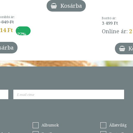
Kosárba
orábbi ár:
Borító ár:
 849 Ft
3 499 Ft
-
014 Ft
Online ár:
2
27%
sárba
K
Albumok
Állatvilág