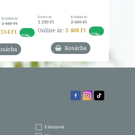
Borító ár:
Korábbi ár:
Korábbi ár:
3 299 Ft
2 309 Ft
2 449 Ft
-
-
Online ár:
2 408 Ft
 554 Ft
27%
27%
Kosárba
osárba
E-könyvek