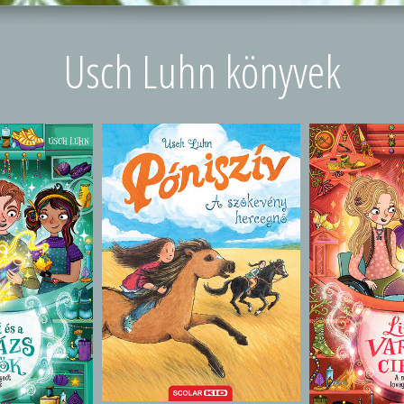
Usch Luhn könyvek