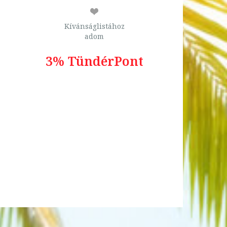
Kívánságlistához
adom
3% TündérPont