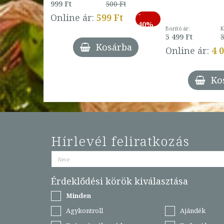
999 Ft
500 Ft
ábbi ár:
-
793 Ft
Online ár:
599 Ft
-
40%
3 Ft
Borító ár:
K
27%
5 499 Ft
3
Kosárba
Online ár:
4 
árba
Ko
Hírlevél feliratkozás
Érdeklődési körök kiválasztása
Minden
Agykontroll
Ajándék