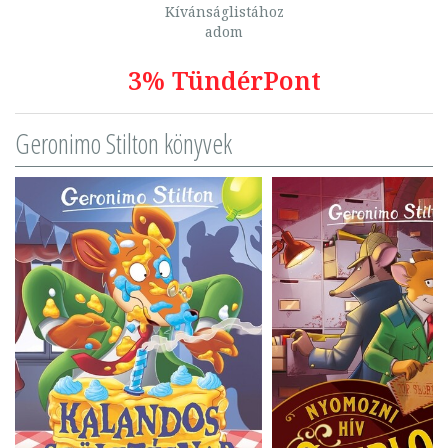
Kívánságlistához
adom
3% TündérPont
Geronimo Stilton könyvek