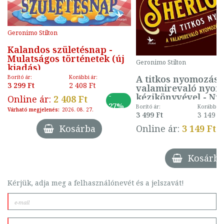
Geronimo Stilton
Kalandos születésnap -
Mulatságos történetek (új
Geronimo Stilton
kiadás)
A titkos nyomozás 
Borító ár:
Korábbi ár:
3 299 Ft
2 408 Ft
valamirevaló nyo
-
kézikönyvével - N
Online ár:
2 408 Ft
hív Sherlocco
27%
Borító ár:
Korábbi ár
Várható megjelenés:
2026. 08. 27.
3 499 Ft
3 149 F
Kosárba
Online ár:
3 149 Ft
Kosárba
Kérjük, adja meg a felhasználónevét és a jelszavát!