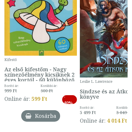
Kifestő
Az első kifestőm - Nagy
színezőélmény kicsiknek 2
éves kortól - 60 különböző
Leslie L. Lawrence
mintával (gombás)
Borító ár:
Korábbi ár:
Sindzse és az Átko
999 Ft
500 Ft
könyve
-
Online ár:
599 Ft
40%
Borító ár:
Korábbi ár
5 499 Ft
3 849 Ft
Kosárba
Online ár:
4 014 Ft