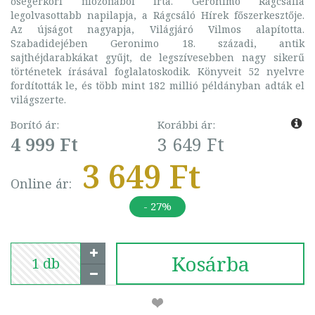
ősegérkori filozófiából írta. Geronimo Rágcsália
legolvasottabb napilapja, a Rágcsáló Hírek főszerkesztője.
Az újságot nagyapja, Világjáró Vilmos alapította.
Szabadidejében Geronimo 18. századi, antik
sajthéjdarabkákat gyűjt, de legszívesebben nagy sikerű
történetek írásával foglalatoskodik. Könyveit 52 nyelvre
fordították le, és több mint 182 millió példányban adták el
világszerte.
Borító ár:
Korábbi ár:
4 999 Ft
3 649 Ft
3 649 Ft
Online ár:
- 27%
Kosárba