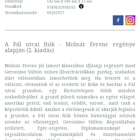
Dimenzió
142
x 186
x 15
mm
mm
mm
Vonalkód
9789635998593
Termékazonosító
00262927
A Pál utcai fiúk - Molnár Ferenc regénye
alapján (2. kiadás)
Molnár Ferenc jól ismert klasszikus ifjúsági regényét most
Geronimo Stilton színes illusztrációkban gazdag, szabadon
átírt változatában ismerhetitek meg. Ha tetszett ez a
változat, olvassátok el az eredetit is! Boka és barátai a Pál
utcai grundon, egy fűrésztelepen töltik minden
szabadidejüket. A grund jelenti számukra az egész világot:
amerikai prérit, vad óceánt, erődöt, várost… amit csak a
képzeletük diktál. Amikor a vörösingesek el akarják foglalni
a grundot, a Pál utcai fiúk hősies bátorsággal néznek
szembe az ellenséggel. Geronimo Stilton Rágcsáliában
született, Egér-szigeten. Diplomamunkáját a
rágcsálóirodalom toponímiájából és összehasonlító