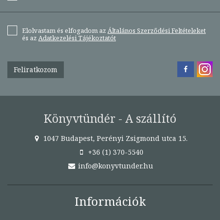
Elolvastam és elfogadom az
Általános Szerződési Feltételeket
és az
Adatkezelési Tájékoztatót
Feliratkozom
Könyvtündér - A szállító
1047 Budapest, Perényi Zsigmond utca 15.
+36 (1) 370-5540
info@konyvtunder.hu
Információk