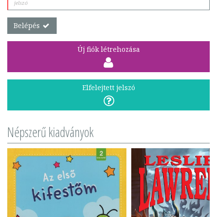
Belépés
Új fiók létrehozása
Elfelejtett jelszó
Népszerű kiadványok