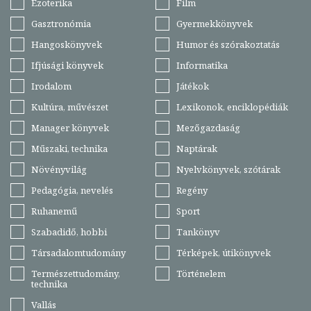
Ezoterika
Film
Gasztronómia
Gyermekkönyvek
Hangoskönyvek
Humor és szórakoztatás
Ifjúsági könyvek
Informatika
Irodalom
Játékok
Kultúra, művészet
Lexikonok, enciklopédiák
Manager könyvek
Mezőgazdaság
Műszaki, technika
Naptárak
Növényvilág
Nyelvkönyvek, szótárak
Pedagógia, nevelés
Regény
Ruhanemű
Sport
Szabadidő, hobbi
Tankönyv
Társadalomtudomány
Térképek, útikönyvek
Természettudomány,
Történelem
technika
Vallás