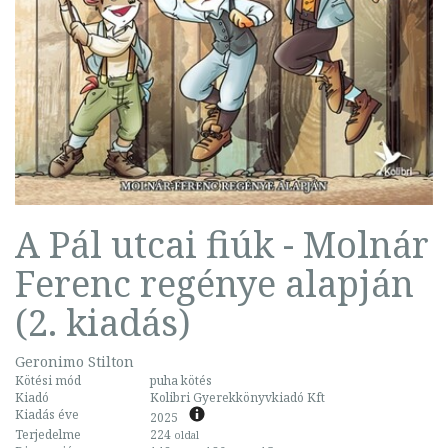
A Pál utcai fiúk - Molnár
Ferenc regénye alapján
(2. kiadás)
Geronimo Stilton
Kötési mód
puha kötés
Kiadó
Kolibri Gyerekkönyvkiadó Kft
Kiadás éve
2025
Terjedelme
224
oldal