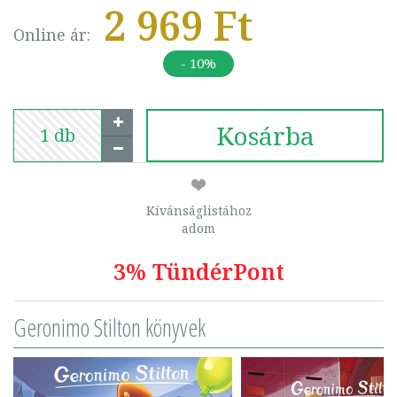
2 969 Ft
Online ár:
- 10%
Kosárba
Kívánságlistához
adom
3% TündérPont
Geronimo Stilton könyvek