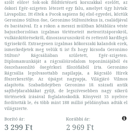
szólt előre! Sok-sok földtörténeti korszakkal ezelőtt, az
őskori Egér-szigeten létezett egy falu, amelyet úgy hívtak:
Lávapolisz. Itt éltek a Pocok sapiens faj első egyedei, köztük
Geronimo Stilton őse, Geronimo Stiltonitekus is, családjával
és barátaival. Ez a rokon a messzi múltban kőtáblára véste
bajuszborzolóan izgalmas történeteit meteoritzáporokról,
vulkánkitörésekről, dinoszauruszokról és rettentő kardfogú
tigrisekről. Extraegesen izgalmas kőkorszaki kalandok ezek,
ismerkedjetek meg velük ti is! És hogy kicsoda Geronimo
Stilton? Rágcsáliában született, Egér-szigeten.
Diplomamunkáját a rágcsálóirodalom toponímiájából és
összehasonlító ősegérkori filozófiából írta. Geronimo
Rágcsália legolvasottabb napilapja, a Rágcsáló Hírek
főszerkesztője. Az újságot nagyapja, Világjáró Vilmos
alapította. Szabadidejében Geronimo 18. századi antik
sajthéjdarabkákat gyűjt, de legszívesebben nagy sikerű
történetek írásával foglalatoskodik. Könyveit 53 nyelvre
fordították le, és több mint 188 millió példányban adták el
világszerte.
Borító ár:
Korábbi ár:
3 299 Ft
2 969 Ft