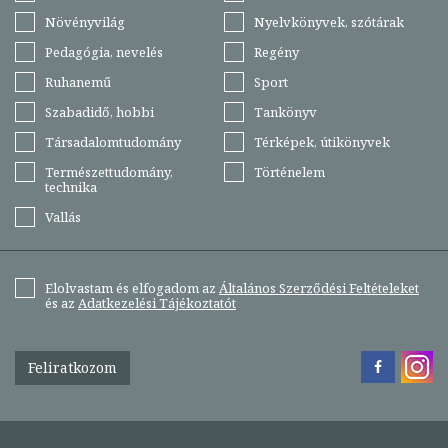
Növényvilág
Nyelvkönyvek, szótárak
Pedagógia, nevelés
Regény
Ruhanemű
Sport
Szabadidő, hobbi
Tankönyv
Társadalomtudomány
Térképek, útikönyvek
Természettudomány,
Történelem
technika
Vallás
Elolvastam és elfogadom az
Általános Szerződési Feltételeket
és az
Adatkezelési Tájékoztatót
Feliratkozom