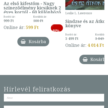
Az első kifestőm - Nagy
színezőélmény kicsiknek 2
éves kortól - 60 különböző
Leslie L. Lawrence
mintával (gombás)
Borító ár:
Korábbi ár:
Sindzse és az Átko
999 Ft
500 Ft
könyve
-
Online ár:
599 Ft
40%
Borító ár:
Korábbi ár
5 499 Ft
3 849 Ft
Kosárba
Online ár:
4 014 Ft
Kosárba
Hírlevél feliratkozás