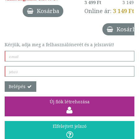
3 499 Ft
3 149 F
Kosárba
Online ár:
3 149 Ft
Kosárba
Kérjük, adja meg a felhasználónevét és a jelszavát!
Belépés
Új fiók létrehozása
Elfelejtett jelszó