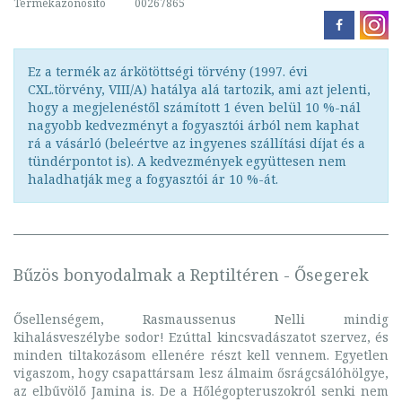
Termékazonosító
00267865
Ez a termék az árkötöttségi törvény (1997. évi
CXL.törvény, VIII/A) hatálya alá tartozik, ami azt jelenti,
hogy a megjelenéstől számított 1 éven belül 10 %-nál
nagyobb kedvezményt a fogyasztói árból nem kaphat
rá a vásárló (beleértve az ingyenes szállítási díjat és a
tündérpontot is). A kedvezmények együttesen nem
haladhatják meg a fogyasztói ár 10 %-át.
Bűzös bonyodalmak a Reptiltéren - Ősegerek
Ősellenségem, Rasmaussenus Nelli mindig
kihalásveszélybe sodor! Ezúttal kincsvadászatot szervez, és
minden tiltakozásom ellenére részt kell vennem. Egyetlen
vigaszom, hogy csapattársam lesz álmaim ősrágcsálóhölgye,
az elbűvölő Jamina is. De a Hőlégopteruszokról senki nem