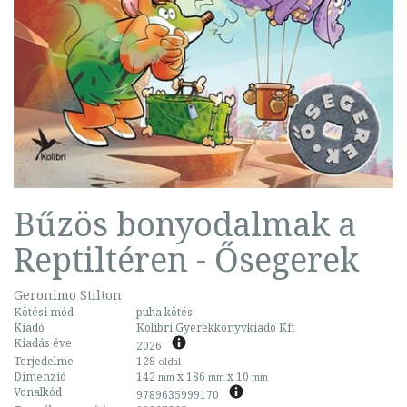
Bűzös bonyodalmak a
Reptiltéren - Ősegerek
Geronimo Stilton
Kötési mód
puha kötés
Kiadó
Kolibri Gyerekkönyvkiadó Kft
Kiadás éve
2026
Terjedelme
128
oldal
Dimenzió
142
x 186
x 10
mm
mm
mm
Vonalkód
9789635999170