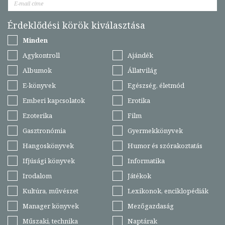
Érdeklődési körök kiválasztása
Minden
Agykontroll
Ajándék
Albumok
Állatvilág
E-könyvek
Egészség, életmód
Emberi kapcsolatok
Erotika
Ezoterika
Film
Gasztronómia
Gyermekkönyvek
Hangoskönyvek
Humor és szórakoztatás
Ifjúsági könyvek
Informatika
Irodalom
Játékok
Kultúra, művészet
Lexikonok, enciklopédiák
Manager könyvek
Mezőgazdaság
Műszaki, technika
Naptárak