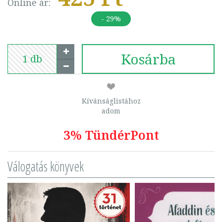
Online ár:
- 29%
Kosárba
Kívánságlistához
adom
3% TündérPont
Válogatás könyvek