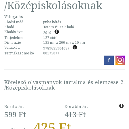
/Középiskolásoknak
Válogatás
Kötési mód
puha kötés
Kiadó
Totem Plusz Kiadó
Kiadás éve
2010
Terjedelme
127
oldal
Dimenzió
125
x 200
x 10
mm
mm
mm
Vonalkód
9789635904037
Termékazonosító
00175077
Kötelező olvasmányok tartalma és elemzése 2.
/Középiskolásoknak
Borító ár:
Korábbi ár:
599 Ft
413 Ft
425 Ft