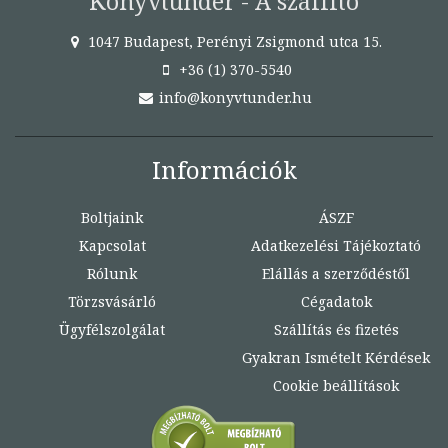
Könyvtündér - A szállító
1047 Budapest, Perényi Zsigmond utca 15.
+36 (1) 370-5540
info@konyvtunder.hu
Információk
Boltjaink
ÁSZF
Kapcsolat
Adatkezelési Tájékoztató
Rólunk
Elállás a szerződéstől
Törzsvásárló
Cégadatok
Ügyfélszolgálat
Szállítás és fizetés
Gyakran Ismételt Kérdések
Cookie beállítások