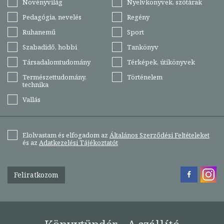
Növényvilág
Nyelvkönyvek, szótárak
Pedagógia, nevelés
Regény
Ruhanemű
Sport
Szabadidő, hobbi
Tankönyv
Társadalomtudomány
Térképek, útikönyvek
Természettudomány,
Történelem
technika
Vallás
Elolvastam és elfogadom az
Általános Szerződési Feltételeket
és az
Adatkezelési Tájékoztatót
Feliratkozom