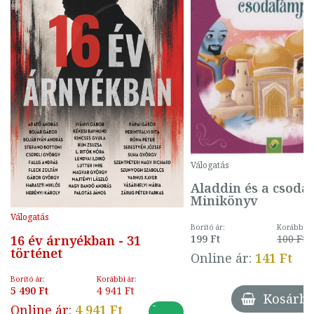
Válogatás
Aladdin és a csoda
Minikönyv
Válogatás
Borító ár:
Korábbi ár
199 Ft
100 Ft
16 év árnyékban - 31
történet
Online ár:
141 Ft
Borító ár:
Korábbi ár:
5 490 Ft
4 941 Ft
Kosárba
-
Online ár:
4 941 Ft