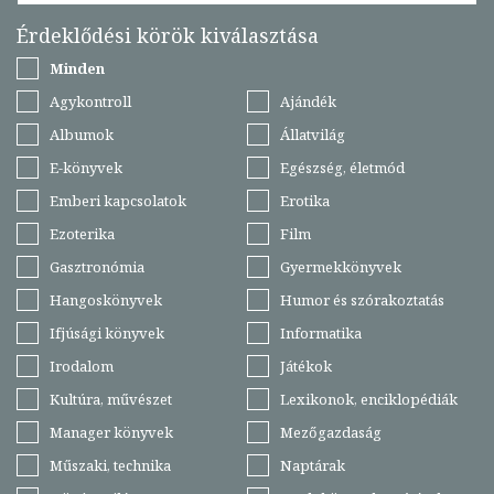
Érdeklődési körök kiválasztása
Minden
Agykontroll
Ajándék
Albumok
Állatvilág
E-könyvek
Egészség, életmód
Emberi kapcsolatok
Erotika
Ezoterika
Film
Gasztronómia
Gyermekkönyvek
Hangoskönyvek
Humor és szórakoztatás
Ifjúsági könyvek
Informatika
Irodalom
Játékok
Kultúra, művészet
Lexikonok, enciklopédiák
Manager könyvek
Mezőgazdaság
Műszaki, technika
Naptárak