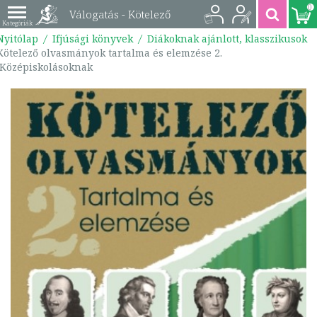
0
Válogatás - Kötelező
Nyitólap
Ifjúsági könyvek
Diákoknak ajánlott, klasszikusok
olvasmányok
Kötelező olvasmányok tartalma és elemzése 2.
/Középiskolásoknak
tartalma és elemzése
2. /Középiskolásoknak
| 9789635904037