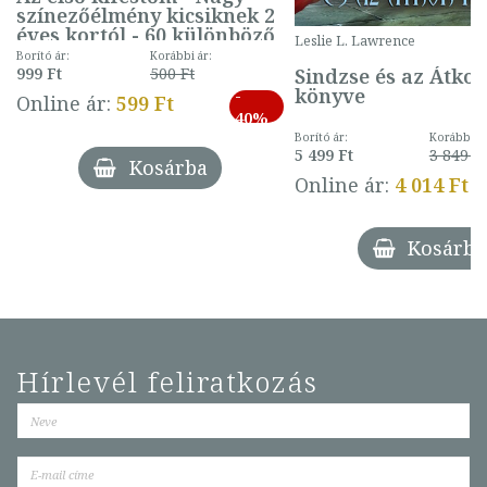
színezőélmény kicsiknek 2
éves kortól - 60 különböző
Leslie L. Lawrence
mintával (gombás)
Borító ár:
Korábbi ár:
Sindzse és az Átko
999 Ft
500 Ft
könyve
-
Online ár:
599 Ft
40%
Borító ár:
Korábbi ár
5 499 Ft
3 849 Ft
Kosárba
Online ár:
4 014 Ft
Kosárba
Hírlevél feliratkozás