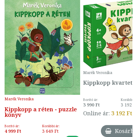
Marék Veronika
Kippkopp kvartett
Marék Veronika
Borító ár:
Korábbi ár
3 990 Ft
3 192 F
Kippkopp a réten - puzzle
Online ár:
3 192 Ft
könyv
Borító ár:
Korábbi ár:
Kosárba
4 999 Ft
3 649 Ft