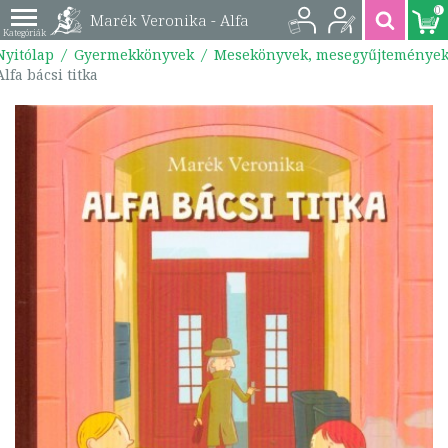
0
Marék Veronika - Alfa
Nyitólap
Gyermekkönyvek
Mesekönyvek, mesegyűjteménye
bácsi titka |
Alfa bácsi titka
9789634104841