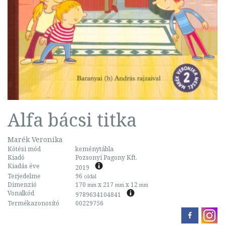
Alfa bácsi titka
Marék Veronika
Kötési mód
keménytábla
Kiadó
Pozsonyi Pagony Kft.
Kiadás éve
2019
Terjedelme
96
oldal
Dimenzió
170
x 217
x 12
mm
mm
mm
Vonalkód
9789634104841
Termékazonosító
00229756