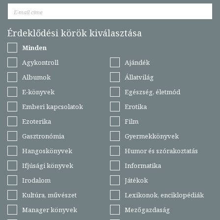
Érdeklődési körök kiválasztása
Minden
Agykontroll
Ajándék
Albumok
Állatvilág
E-könyvek
Egészség, életmód
Emberi kapcsolatok
Erotika
Ezoterika
Film
Gasztronómia
Gyermekkönyvek
Hangoskönyvek
Humor és szórakoztatás
Ifjúsági könyvek
Informatika
Irodalom
Játékok
Kultúra, művészet
Lexikonok, enciklopédiák
Manager könyvek
Mezőgazdaság