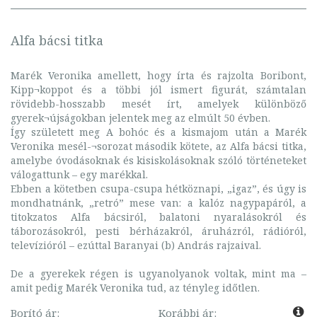
Alfa bácsi titka
Marék Veronika amellett, hogy írta és rajzolta Boribont,
Kipp¬koppot és a többi jól ismert figurát, számtalan
rövidebb-hosszabb mesét írt, amelyek különböző
gyerek¬újságokban jelentek meg az elmúlt 50 évben.
Így született meg A bohóc és a kismajom után a Marék
Veronika mesél-¬sorozat második kötete, az Alfa bácsi titka,
amelybe óvodásoknak és kisiskolásoknak szóló történeteket
válogattunk – egy marékkal.
Ebben a kötetben csupa-csupa hétköznapi, „igaz”, és úgy is
mondhatnánk, „retró” mese van: a kalóz nagypapáról, a
titokzatos Alfa bácsiról, balatoni nyaralásokról és
táborozásokról, pesti bérházakról, áruházról, rádióról,
televízióról – ezúttal Baranyai (b) András rajzaival.
De a gyerekek régen is ugyanolyanok voltak, mint ma –
amit pedig Marék Veronika tud, az tényleg időtlen.
Borító ár:
Korábbi ár: