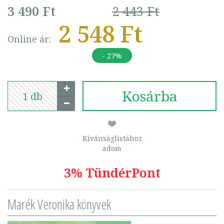
3 490 Ft
2 443 Ft
2 548 Ft
Online ár:
- 27%
Kosárba
Kívánságlistához
adom
3% TündérPont
Marék Veronika könyvek