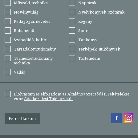
Műszaki, technika
Naptárak
Növényvilág
Nyelvkönyvek, szótárak
Pedagógia, nevelés
Regény
Ruhanemű
Sport
Szabadidő, hobbi
Tankönyv
Társadalomtudomány
Térképek, útikönyvek
Természettudomány,
Történelem
technika
Vallás
Elolvastam és elfogadom az
Általános Szerződési Feltételeket
és az
Adatkezelési Tájékoztatót
Feliratkozom