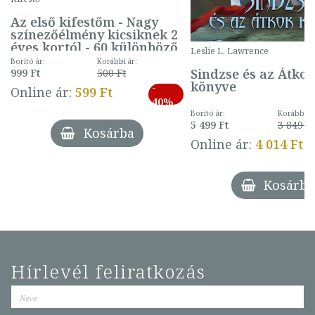
Az első kifestőm - Nagy
színezőélmény kicsiknek 2
éves kortól - 60 különböző
Leslie L. Lawrence
mintával (gombás)
Borító ár:
Korábbi ár:
Sindzse és az Átko
999 Ft
500 Ft
könyve
-
Online ár:
599 Ft
40%
Borító ár:
Korábbi ár
5 499 Ft
3 849 Ft
Kosárba
Online ár:
4 014 Ft
Kosárba
Hírlevél feliratkozás