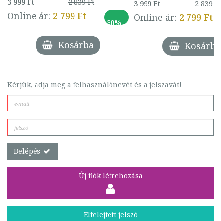
3 999 Ft
2 839 Ft
3 999 Ft
2 839 Ft
-
Online ár:
2 799 Ft
Online ár:
2 799 Ft
30%
Kosárba
Kosárba
Kérjük, adja meg a felhasználónevét és a jelszavát!
Belépés
Új fiók létrehozása
Elfelejtett jelszó