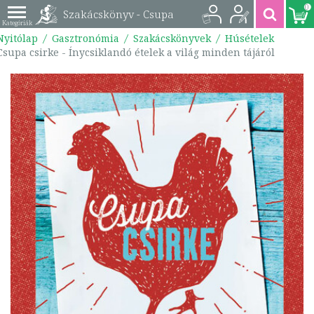
0
Szakácskönyv - Csupa
Nyitólap
Gasztronómia
Szakácskönyvek
Húsételek
csirke - Ínycsiklandó
Csupa csirke - Ínycsiklandó ételek a világ minden tájáról
ételek a világ minden
tájáról |
9789635654314