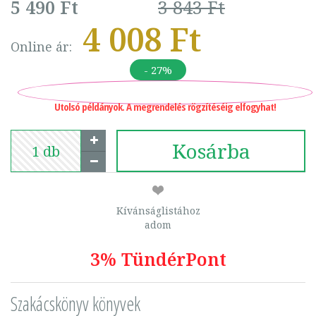
5 490 Ft
3 843 Ft
4 008 Ft
Online ár:
- 27%
Utolsó példányok. A megrendelés rögzítéséig elfogyhat!
Kosárba
Kívánságlistához
adom
3% TündérPont
Szakácskönyv könyvek