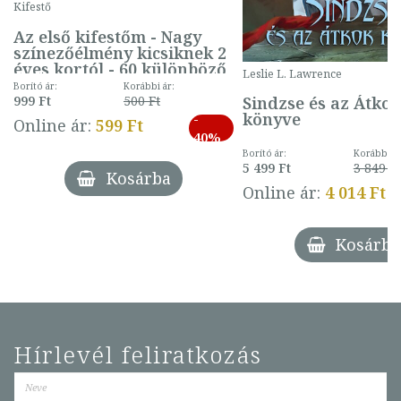
Kifestő
Az első kifestőm - Nagy
színezőélmény kicsiknek 2
éves kortól - 60 különböző
Leslie L. Lawrence
mintával (gombás)
Borító ár:
Korábbi ár:
Sindzse és az Átko
999 Ft
500 Ft
könyve
-
Online ár:
599 Ft
40%
Borító ár:
Korábbi ár
5 499 Ft
3 849 Ft
Kosárba
Online ár:
4 014 Ft
Kosárba
Hírlevél feliratkozás