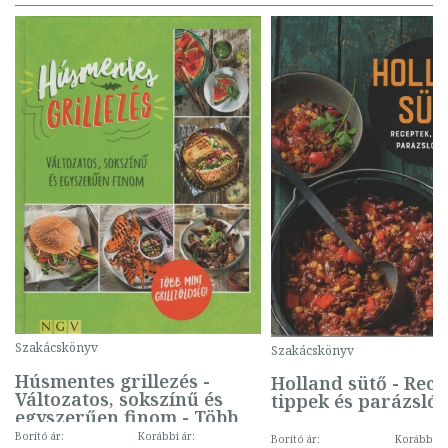
Szakácskönyv
Szakácskönyv
Húsmentes grillezés -
Holland sütő - Rece
Változatos, sokszínű és
tippek és parázsló 
egyszerűen finom - Több
mint grillzöldség!
Borító ár:
Korábbi ár:
Borító ár:
Korábbi ár