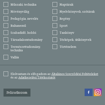
Műszaki, technika
Naptárak
Növényvilág
Nyelvkönyvek, szótárak
Pedagógia, nevelés
Regény
Ruhanemű
Sport
Szabadidő, hobbi
Tankönyv
Társadalomtudomány
Térképek, útikönyvek
Természettudomány,
Történelem
technika
Vallás
Elolvastam és elfogadom az
Általános Szerződési Feltételeket
és az
Adatkezelési Tájékoztatót
Feliratkozom