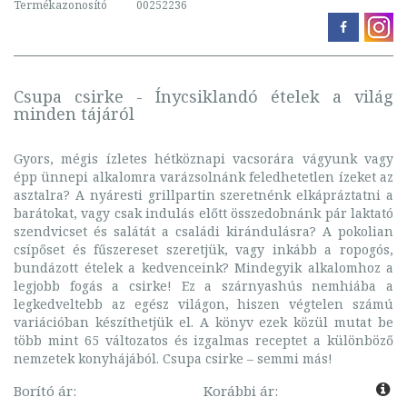
Termékazonosító
00252236
Csupa csirke - Ínycsiklandó ételek a világ
minden tájáról
Gyors, mégis ízletes hétköznapi vacsorára vágyunk vagy
épp ünnepi alkalomra varázsolnánk feledhetetlen ízeket az
asztalra? A nyáresti grillpartin szeretnénk elkápráztatni a
barátokat, vagy csak indulás előtt összedobnánk pár laktató
szendvicset és salátát a családi kirándulásra? A pokolian
csípőset és fűszereset szeretjük, vagy inkább a ropogós,
bundázott ételek a kedvenceink? Mindegyik alkalomhoz a
legjobb fogás a csirke! Ez a szárnyashús nemhiába a
legkedveltebb az egész világon, hiszen végtelen számú
variációban készíthetjük el. A könyv ezek közül mutat be
több mint 65 változatos és izgalmas receptet a különböző
nemzetek konyhájából. Csupa csirke – semmi más!
Borító ár:
Korábbi ár: