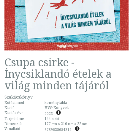
Csupa csirke -
Ínycsiklandó ételek a
világ minden tájáról
Szakácskönyv
Kötési mód
keménytábla
Kiadó
HVG Könyvek
Kiadás éve
2023
Terjedelme
144
oldal
Dimenzió
177
x 216
x 22
mm
mm
mm
Vonalkód
9789635654314