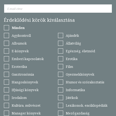
Érdeklődési körök kiválasztása
Minden
Agykontroll
Ajándék
Albumok
Állatvilág
E-könyvek
Egészség, életmód
Emberi kapcsolatok
Erotika
Ezoterika
Film
Gasztronómia
Gyermekkönyvek
Hangoskönyvek
Humor és szórakoztatás
Ifjúsági könyvek
Informatika
Irodalom
Játékok
Kultúra, művészet
Lexikonok, enciklopédiák
Manager könyvek
Mezőgazdaság