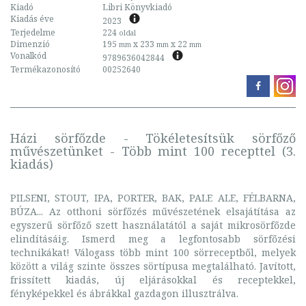
Kiadó
Libri Könyvkiadó
Kiadás éve
2023
Terjedelme
224
oldal
Dimenzió
195
x 233
x 22
mm
mm
mm
Vonalkód
9789636042844
Termékazonosító
00252640
Házi sörfőzde - Tökéletesítsük sörfőző
művészetünket - Több mint 100 recepttel (3.
kiadás)
PILSENI, STOUT, IPA, PORTER, BAK, PALE ALE, FÉLBARNA,
BÚZA... Az otthoni sörfőzés művészetének elsajátítása az
egyszerű sörfőző szett használatától a saját mikrosörfőzde
elindításáig. Ismerd meg a legfontosabb sörfőzési
technikákat! Válogass több mint 100 sörreceptből, melyek
között a világ szinte összes sörtípusa megtalálható. Javított,
frissített kiadás, új eljárásokkal és receptekkel,
fényképekkel és ábrákkal gazdagon illusztrálva.