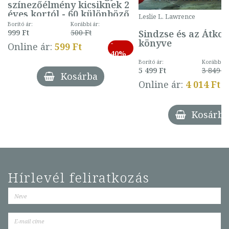
színezőélmény kicsiknek 2
éves kortól - 60 különböző
Leslie L. Lawrence
mintával (gombás)
Borító ár:
Korábbi ár:
Sindzse és az Átko
999 Ft
500 Ft
könyve
-
Online ár:
599 Ft
40%
Borító ár:
Korábbi ár
5 499 Ft
3 849 Ft
Kosárba
Online ár:
4 014 Ft
Kosárba
Hírlevél feliratkozás