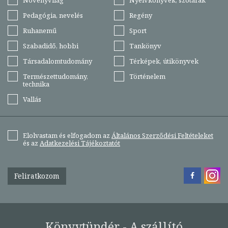
Pedagógia, nevelés
Regény
Ruhanemű
Sport
Szabadidő, hobbi
Tankönyv
Társadalomtudomány
Térképek, útikönyvek
Természettudomány,
Történelem
technika
Vallás
Elolvastam és elfogadom az
Általános Szerződési Feltételeket
és az
Adatkezelési Tájékoztatót
Feliratkozom
Könyvtündér - A szállító