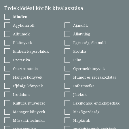
Érdeklődési körök kiválasztása
Minden
Agykontroll
Ajándék
Albumok
Állatvilág
E-könyvek
Egészség, életmód
Emberi kapcsolatok
Erotika
Ezoterika
Film
Gasztronómia
Gyermekkönyvek
Hangoskönyvek
Humor és szórakoztatás
Ifjúsági könyvek
Informatika
Irodalom
Játékok
Kultúra, művészet
Lexikonok, enciklopédiák
Manager könyvek
Mezőgazdaság
Műszaki, technika
Naptárak
Növényvilág
Nyelvkönyvek, szótárak