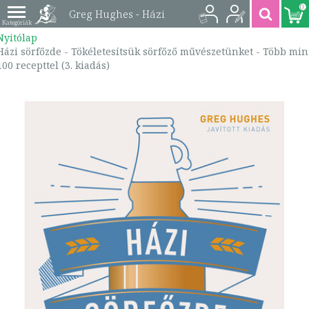
0
Greg Hughes - Házi
Nyitólap
sörfőzde -
Házi sörfőzde - Tökéletesítsük sörfőző művészetünket - Több min
100 recepttel (3. kiadás)
Tökéletesítsük sörfőző
művészetünket - Több
mint 100 recepttel (3.
kiadás) |
9789636042844