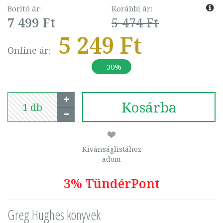
Borító ár:
Korábbi ár:
7 499 Ft
5 474 Ft
5 249 Ft
Online ár:
- 30%
Kosárba
Kívánságlistához
adom
3% TündérPont
Greg Hughes könyvek