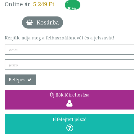
-
Online ár:
5 249 Ft
30%
Kosárba
Kérjük, adja meg a felhasználónevét és a jelszavát!
Belépés
Új fiók létrehozása
Elfelejtett jelszó