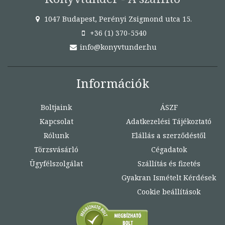
1047 Budapest, Perényi Zsigmond utca 15.
+36 (1) 370-5540
info@konyvtunder.hu
Információk
Boltjaink
ÁSZF
Kapcsolat
Adatkezelési Tájékoztató
Rólunk
Elállás a szerződéstől
Törzsvásárló
Cégadatok
Ügyfélszolgálat
Szállítás és fizetés
Gyakran Ismételt Kérdések
Cookie beállítások