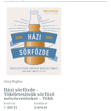
Greg Hughes
Házi sörfőzde -
Tökéletesítsük sörfőző
művészetünket - Több
mint 100 recepttel (3.
Borító ár:
Korábbi ár:
kiadás)
7 499 Ft
5 474 Ft