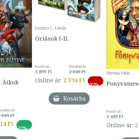
Lőrincz L. László
Óriások I-II.
Borító ár:
Korábbi ár:
3 899 Ft
2 846 Ft
Vavyan Fable
-
Online ár:
2 534 Ft
z Átkok
Ponyvamesé
35%
Kosárba
orábbi ár:
Borító ár:
 849 Ft
3 499 Ft
-
014 Ft
Online ár:
2
27%