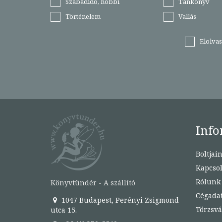
Szabadidő, hobbi
Tankönyv
Történelem
Vallás
Elolva
Info
Boltjai
Kapcsol
Rólunk
Könyvtündér - A szállító
Cégada
1047 Budapest, Perényi Zsigmond
Törzsvá
utca 15.