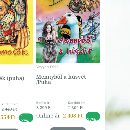
Bartos Erika
Bogyó és 
Csengetty
Borító ár:
Vavyan Fable
5 990 Ft
Online ár:
Mennyből a húsvét
k (puha)
/Puha
Borító ár:
Korábbi ár:
Korábbi ár:
3 299 Ft
2 309 Ft
2 449 Ft
-
-
Online ár:
2 408 Ft
 554 Ft
27%
27%