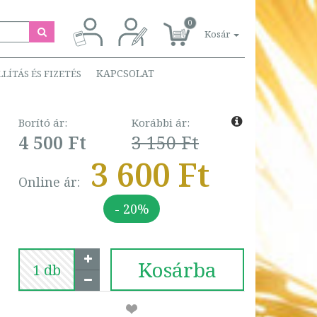
0
Kosár
KAPCSOLAT
LLÍTÁS ÉS FIZETÉS
Borító ár:
Korábbi ár:
4 500 Ft
3 150 Ft
3 600 Ft
Online ár:
- 20%
Kosárba