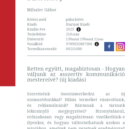
Mihalec Gábor
Kötési mód
puha kötés
Kiadó
Harmat Kiadó
Kiadás éve
2023
Terjedelme
216
oldal
Dimenzió
130
x 190
x 11
mm
mm
mm
Vonalkód
9789632887388
Termékazonosító
00251080
Ketten együtt, magabiztosan - Hogyan
váljunk az asszertív kommunikáció
mestereivé? (új kiadás)
Szeretnénk összeismerkedni az új
szomszédunkkal? Hibás terméket vásároltunk,
és reklamálnánk? Bántanak a társunk
lekicsinylő megjegyzései? Bizonytalanul,
erőszakosan vagy magabiztosan viselkedünk-e
ilyenkor, és hogyan változtathatunk azokon a
mintákon, amelyek nem vezetnek eredményre?