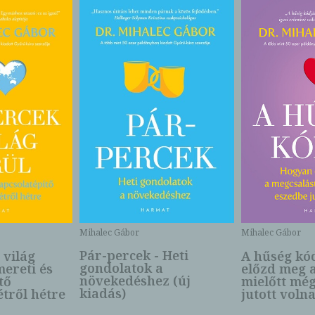
Mihalec Gábor
Mihalec Gábor
Pár-percek - Heti
 világ
A hűség kó
gondolatok a
mereti és
előzd meg a
növekedéshez (új
tő
mielőtt mé
kiadás)
étről hétre
jutott voln