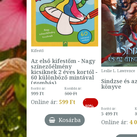
Kifestő
Az első kifestőm - Nagy
színezőélmény
 -
kicsiknek 2 éves kortól -
Leslie L. Lawrence
60 különböző mintával
Sindzse és a
(gombás)
könyve
Borító ár:
Korábbi ár:
999 Ft
500 Ft
ábbi ár:
-
793 Ft
Online ár:
599 Ft
-
40%
3 Ft
Borító ár:
K
27%
5 499 Ft
3
Kosárba
Online ár:
4 
árba