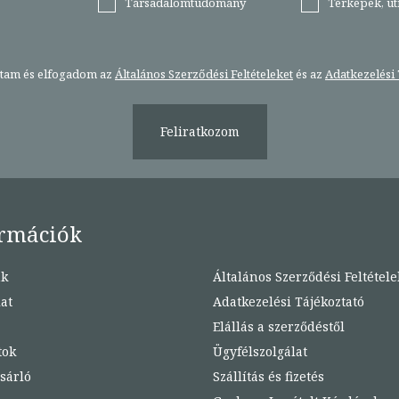
Társadalomtudomány
Térképek, ú
stam és elfogadom az
Általános Szerződési Feltételeket
és az
Adatkezelési 
Feliratkozom
rmációk
nk
Általános Szerződési Feltétele
at
Adatkezelési Tájékoztató
Elállás a szerződéstől
tok
Ügyfélszolgálat
sárló
Szállítás és fizetés