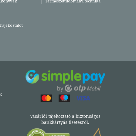
tikönyvek
Természettudomány, technika
Tájékoztatót
k
Vásárlói tájékoztató a biztonságos
bankkártyás fizetésről.