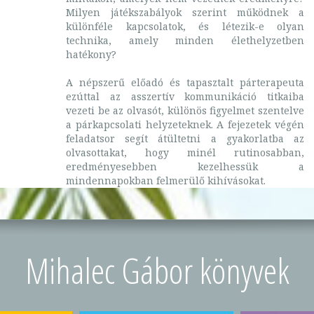
Milyen játékszabályok szerint működnek a
különféle kapcsolatok, és létezik-e olyan
technika, amely minden élethelyzetben
hatékony?
A népszerű előadó és tapasztalt párterapeuta
ezúttal az asszertív kommunikáció titkaiba
vezeti be az olvasót, különös figyelmet szentelve
a párkapcsolati helyzeteknek. A fejezetek végén
feladatsor segít átültetni a gyakorlatba az
olvasottakat, hogy minél rutinosabban,
eredményesebben kezelhessük a
mindennapokban felmerülő kihívásokat.
Mihalec Gábor könyvek