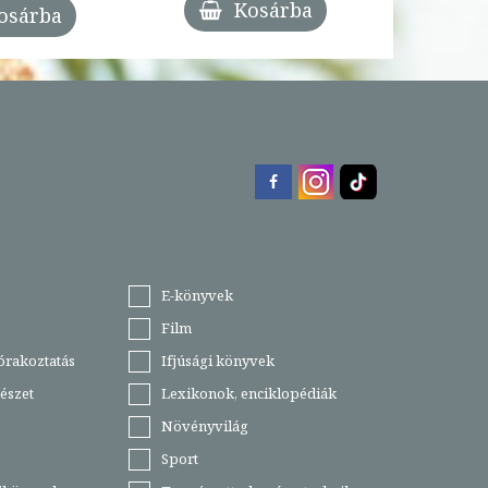
Kosárba
osárba
E-könyvek
Film
órakoztatás
Ifjúsági könyvek
észet
Lexikonok, enciklopédiák
Növényvilág
Sport