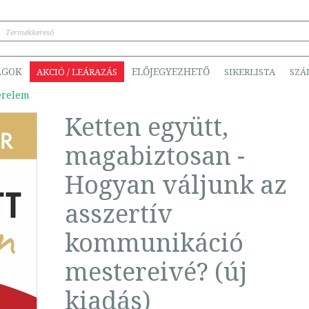
ÁGOK
ELŐJEGYEZHETŐ
AKCIÓ / LEÁRAZÁS
SIKERLISTA
SZÁ
erelem
Ketten együtt,
magabiztosan -
Hogyan váljunk az
asszertív
kommunikáció
mestereivé? (új
kiadás)