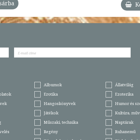
sárba
K
Albumok
Állatvilág
olatok
Erotika
Ezoterika
vek
Hangoskönyvek
Humor és sz
Játékok
Kultúra, műv
g
Műszaki, technika
Naptárak
velés
Regény
Ruhanemű