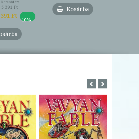
Korábbi ár:
Borító ár:
5 391 Ft
4 500 Ft
Kosárba
-
 391 Ft
Online ár:
10%
osárba