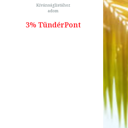
Kívánságlistához
adom
3% TündérPont