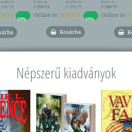
Borító ár:
Korábbi ár:
orábbi ár:
Borító ár:
3 990 Ft
3 591 Ft
 050 Ft
5 990 Ft
-
-
Online ár:
3 591 Ft
050 Ft
Online ár:
5
10%
10%
Kosárba
sárba
K
Népszerű kiadványok