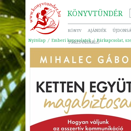
KÖNYV
TÜNDÉR
AJÁNDÉK
ÚJDONS
KÖNYV
Nyitólap
Emberi kapcsolatok
Párkapcsolat, sz
TÖRZSVÁSÁRLÓ