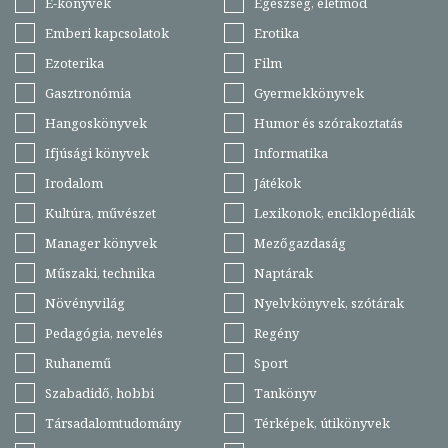
E-könyvek
Egészség, életmód
Emberi kapcsolatok
Erotika
Ezoterika
Film
Gasztronómia
Gyermekkönyvek
Hangoskönyvek
Humor és szórakoztatás
Ifjúsági könyvek
Informatika
Irodalom
Játékok
Kultúra, művészet
Lexikonok, enciklopédiák
Manager könyvek
Mezőgazdaság
Műszaki, technika
Naptárak
Növényvilág
Nyelvkönyvek, szótárak
Pedagógia, nevelés
Regény
Ruhanemű
Sport
Szabadidő, hobbi
Tankönyv
Társadalomtudomány
Térképek, útikönyvek