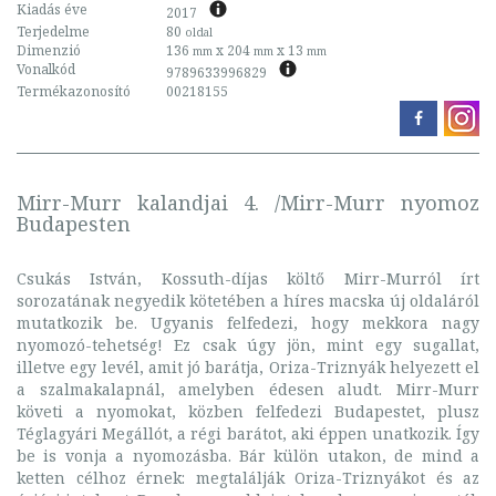
Kiadás éve
2017
Terjedelme
80
oldal
Dimenzió
136
x 204
x 13
mm
mm
mm
Vonalkód
9789633996829
Termékazonosító
00218155
Mirr-Murr kalandjai 4. /Mirr-Murr nyomoz
Budapesten
Csukás István, Kossuth-díjas költő Mirr-Murról írt
sorozatának negyedik kötetében a híres macska új oldaláról
mutatkozik be. Ugyanis felfedezi, hogy mekkora nagy
nyomozó-tehetség! Ez csak úgy jön, mint egy sugallat,
illetve egy levél, amit jó barátja, Oriza-Triznyák helyezett el
a szalmakalapnál, amelyben édesen aludt. Mirr-Murr
követi a nyomokat, közben felfedezi Budapestet, plusz
Téglagyári Megállót, a régi barátot, aki éppen unatkozik. Így
be is vonja a nyomozásba. Bár külön utakon, de mind a
ketten célhoz érnek: megtalálják Oriza-Triznyákot és az