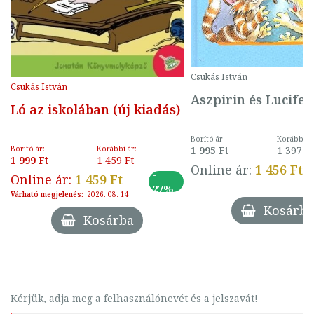
Csukás István
Csukás István
Aszpirin és Lucifer
Ló az iskolában (új kiadás)
Borító ár:
Korábbi ár
1 995 Ft
1 397 F
Borító ár:
Korábbi ár:
1 999 Ft
1 459 Ft
Online ár:
1 456 Ft
-
Online ár:
1 459 Ft
27%
Várható megjelenés:
2026. 08. 14.
Kosárba
Kosárba
Kérjük, adja meg a felhasználónevét és a jelszavát!