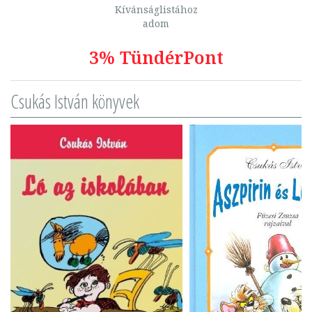
Kívánságlistához
adom
3% TündérPont
Csukás István könyvek