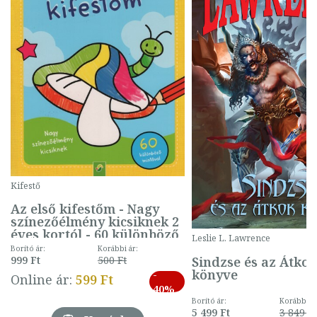
Kifestő
Az első kifestőm - Nagy
színezőélmény kicsiknek 2
éves kortól - 60 különböző
Leslie L. Lawrence
mintával (gombás)
Borító ár:
Korábbi ár:
Sindzse és az Átko
999 Ft
500 Ft
könyve
-
Online ár:
599 Ft
40%
Borító ár:
Korábbi ár
5 499 Ft
3 849 Ft