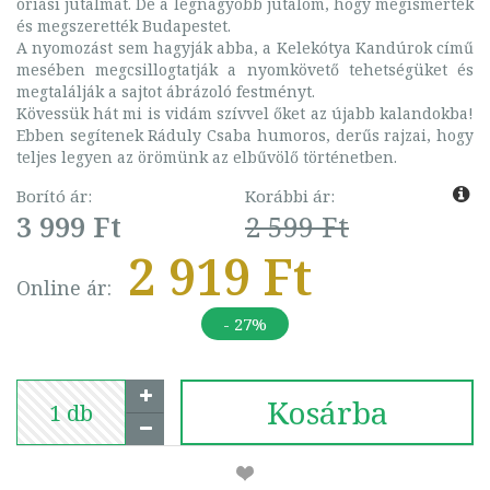
óriási jutalmat. De a legnagyobb jutalom, hogy megismerték
és megszerették Budapestet.
A nyomozást sem hagyják abba, a Kelekótya Kandúrok című
mesében megcsillogtatják a nyomkövető tehetségüket és
megtalálják a sajtot ábrázoló festményt.
Kövessük hát mi is vidám szívvel őket az újabb kalandokba!
Ebben segítenek Ráduly Csaba humoros, derűs rajzai, hogy
teljes legyen az örömünk az elbűvölő történetben.
Borító ár:
Korábbi ár:
3 999 Ft
2 599 Ft
2 919 Ft
Online ár:
- 27%
Kosárba