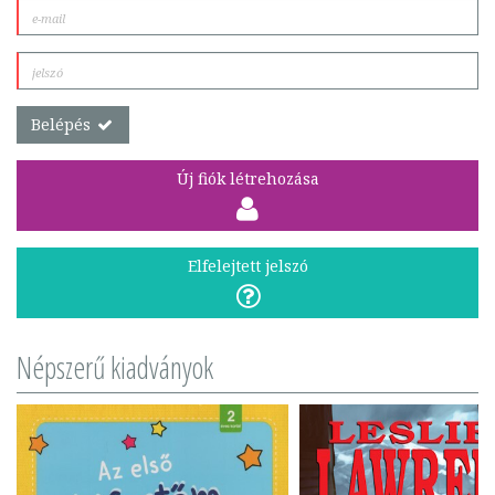
Belépés
Új fiók létrehozása
Elfelejtett jelszó
Népszerű kiadványok