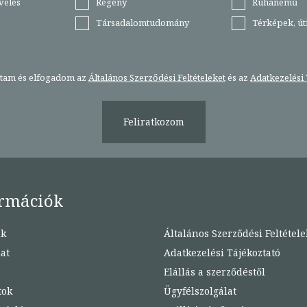
velés
Regény
Ruhanemű
Társadalomtudomány
Térképek, ú
stam és elfogadom az
Általános Szerződési Feltételeket
és az
Adatkezelési 
Feliratkozom
rmációk
nk
Általános Szerződési Feltétele
at
Adatkezelési Tájékoztató
Elállás a szerződéstől
tok
Ügyfélszolgálat