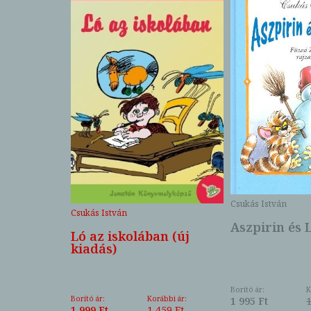
Csukás István
Csukás István
Aszpirin és 
en
Ló az iskolában (új
kiadás)
Borító ár:
K
ábbi ár:
Borító ár:
Korábbi ár:
1 995 Ft
357 Ft
1 999 Ft
1 459 Ft