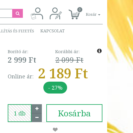
0
Kosár
KAPCSOLAT
LLÍTÁS ÉS FIZETÉS
Borító ár:
Korábbi ár:
2 999 Ft
2 099 Ft
2 189 Ft
Online ár:
- 27%
Kosárba