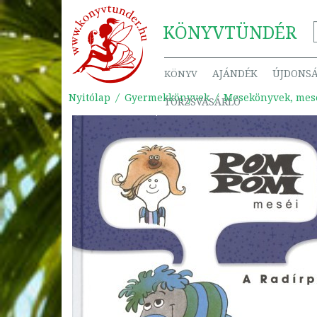
KÖNYV
TÜNDÉR
AJÁNDÉK
ÚJDONS
KÖNYV
Nyitólap
Gyermekkönyvek
Mesekönyvek, mes
TÖRZSVÁSÁRLÓ