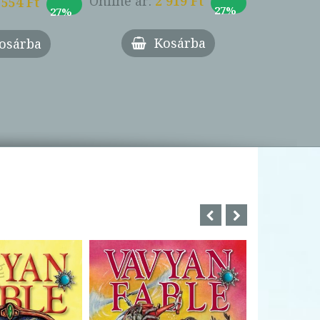
Online ár:
2 919 Ft
 554 Ft
27%
27%
Online ár:
Kosárba
osárba