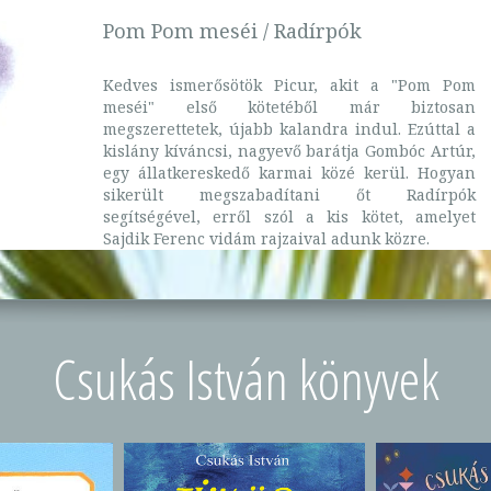
Pom Pom meséi / Radírpók
Kedves ismerősötök Picur, akit a "Pom Pom
meséi" első kötetéből már biztosan
megszerettetek, újabb kalandra indul. Ezúttal a
kislány kíváncsi, nagyevő barátja Gombóc Artúr,
egy állatkereskedő karmai közé kerül. Hogyan
sikerült megszabadítani őt Radírpók
segítségével, erről szól a kis kötet, amelyet
Sajdik Ferenc vidám rajzaival adunk közre.
Csukás István könyvek