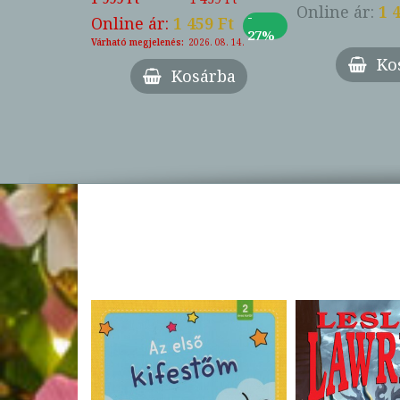
Online ár:
1 
-
-
7 Ft
Online ár:
1 459 Ft
27%
27%
Várható megjelenés:
2026. 08. 14.
Ko
árba
Kosárba