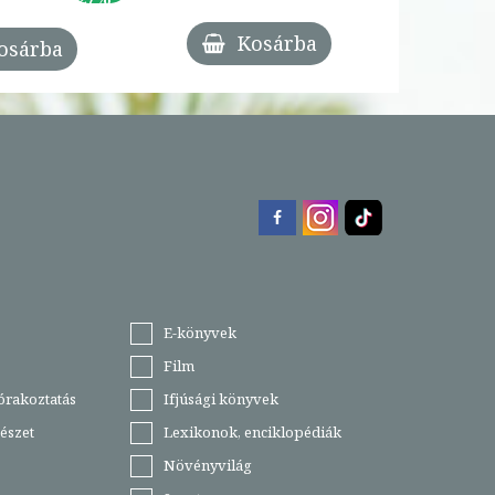
Kosárba
osárba
E-könyvek
Film
órakoztatás
Ifjúsági könyvek
észet
Lexikonok, enciklopédiák
Növényvilág