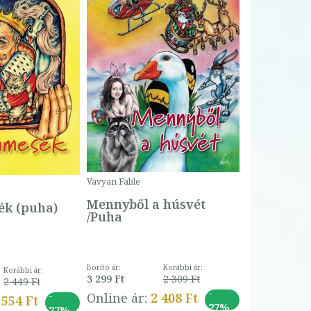
Bartos Erika
Bogyó és 
Csengetty
Borító ár:
Vavyan Fable
5 990 Ft
Online ár:
Mennyből a húsvét
k (puha)
/Puha
Borító ár:
Korábbi ár:
Korábbi ár:
3 299 Ft
2 309 Ft
2 449 Ft
-
-
Online ár:
2 408 Ft
 554 Ft
27%
27%