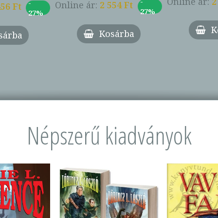
Online ár:
2
-
-
Online ár:
2 554 Ft
456 Ft
27%
27%
K
Kosárba
sárba
Népszerű kiadványok