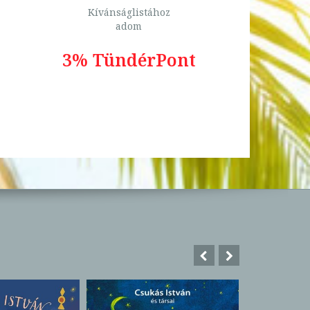
Kívánságlistához
adom
3% TündérPont