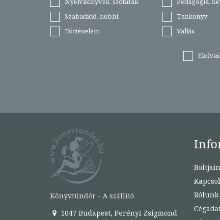
Nyelvkönyvek, szótárak
Pedagógia, ne
Szabadidő, hobbi
Tankönyv
Történelem
Vallás
Elolva
Info
Boltjai
Kapcsol
Rólunk
Könyvtündér - A szállító
Cégada
1047 Budapest, Perényi Zsigmond