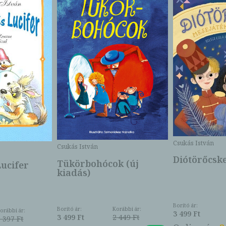
Csukás István
Csukás István
Diótörőcske
Tükörbohócok (új
Lucifer
kiadás)
Borító ár:
Borító ár:
Korábbi ár:
orábbi ár:
3 499 Ft
3 499 Ft
2 449 Ft
1 397 Ft