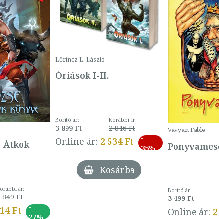
Lőrincz L. László
Óriások I-II.
Borító ár:
Korábbi ár:
3 899 Ft
2 846 Ft
Vavyan Fable
-
Online ár:
2 534 Ft
z Átkok
Ponyvamesé
35%
Kosárba
orábbi ár:
Borító ár:
 849 Ft
3 499 Ft
-
014 Ft
Online ár:
2
27%