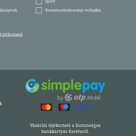
Sport
tikönyvek
Természettudomány, technika
Tájékoztatót
k
Vásárlói tájékoztató a biztonságos
bankkártyás fizetésről.