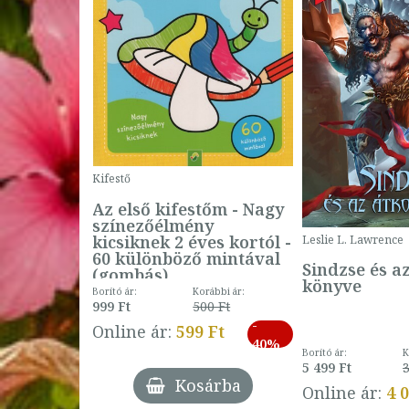
Kifestő
Az első kifestőm - Nagy
színezőélmény
 -
kicsiknek 2 éves kortól -
Leslie L. Lawrence
60 különböző mintával
Sindzse és a
(gombás)
könyve
Borító ár:
Korábbi ár:
999 Ft
500 Ft
ábbi ár:
-
793 Ft
Online ár:
599 Ft
-
40%
3 Ft
Borító ár:
K
27%
5 499 Ft
3
Kosárba
Online ár:
4 
árba