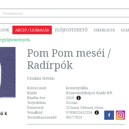
ÁGOK
ELŐJEGYEZHETŐ
AKCIÓ / LEÁRAZÁS
SIKERLISTA
SZÁ
egyűjtemények
Pom Pom meséi /
Radírpók
Csukás István
Kötési mód
keménytábla
Kiadó
Könyvmolyképző Kiadó Kft.
Kiadás éve
2010
Terjedelme
32
oldal
Dimenzió
215
x 240
x 10
mm
mm
mm
Vonalkód
9789632452234
Termékazonosító
00177823