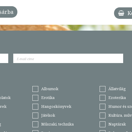
sárba
K
Albumok
Állatvilág
olatok
Erotika
Ezoterika
vek
Hangoskönyvek
Humor és sz
Játékok
Kultúra, műv
g
Műszaki, technika
Naptárak