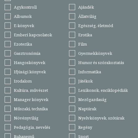
Agykontroll
Ajándék
Albumok
Állatvilág
E-könyvek
Egészség, életmód
Emberi kapcsolatok
Erotika
Ezoterika
Film
Gasztronómia
Gyermekkönyvek
Hangoskönyvek
Humor és szórakoztatás
Ifjúsági könyvek
Informatika
Irodalom
Játékok
Kultúra, művészet
Lexikonok, enciklopédiák
Manager könyvek
Mezőgazdaság
Műszaki, technika
Naptárak
Növényvilág
Nyelvkönyvek, szótárak
Pedagógia, nevelés
Regény
Ruhanemű
Sport