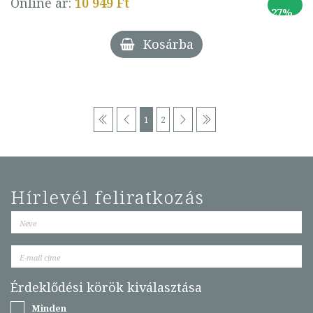
Online ár:
10 949 Ft
27%
Kosárba
1
2
Hírlevél feliratkozás
Érdeklődési körök kiválasztása
Minden