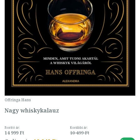
Offringa Hans
Nagy whiskykalauz
Borító ár:
Korábbi ár:
14 999 Ft
10 499 Ft
-