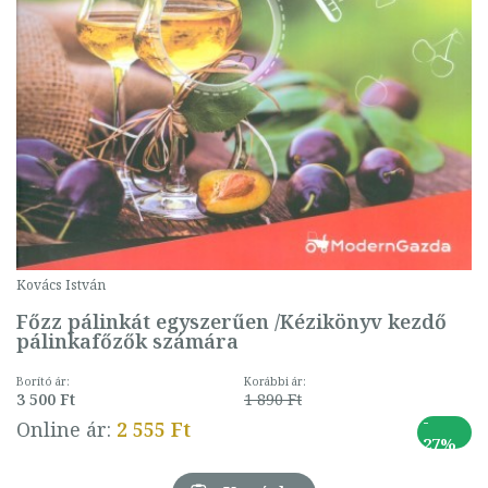
Kovács István
Főzz pálinkát egyszerűen /Kézikönyv kezdő
pálinkafőzők számára
Borító ár:
Korábbi ár:
3 500 Ft
1 890 Ft
-
Online ár:
2 555 Ft
27%