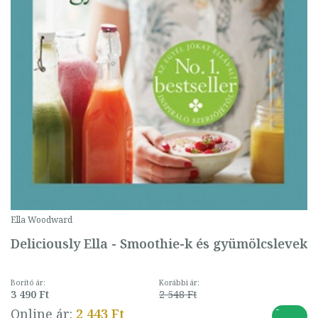
Ella Woodward
Deliciously Ella - Smoothie-k és gyümölcslevek
Borító ár:
Korábbi ár:
3 490 Ft
2 548 Ft
-
Online ár:
2 443 Ft