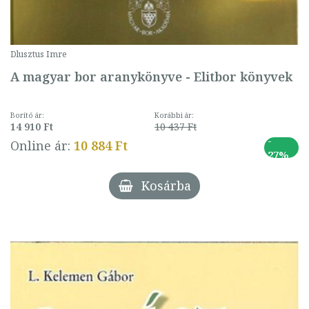
Dlusztus Imre
A magyar bor aranykönyve - Elitbor könyvek
Borító ár:
Korábbi ár:
14 910 Ft
10 437 Ft
-
Online ár:
10 884 Ft
27%
Kosárba