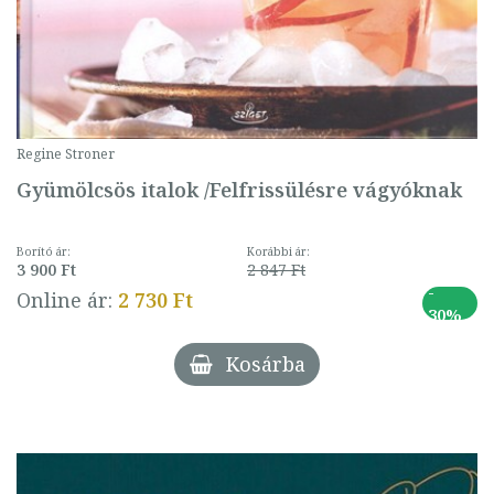
Regine Stroner
Gyümölcsös italok /Felfrissülésre vágyóknak
Borító ár:
Korábbi ár:
3 900 Ft
2 847 Ft
-
Online ár:
2 730 Ft
30%
Kosárba