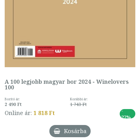
A 100 legjobb magyar bor 2024 - Winelovers
100
Borító ár:
Korábbi ár:
2 490 Ft
1 743 Ft
-
Online ár:
1 818 Ft
27%
Kosárba