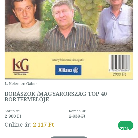
L. Kelemen Gábor
BORÁSZOK /MAGYARORSZÁG TOP 40
BORTERMELŐJE
Borító ár:
Korábbi ár:
2 900 Ft
2 030 Ft
-
Online ár:
2 117 Ft
27%