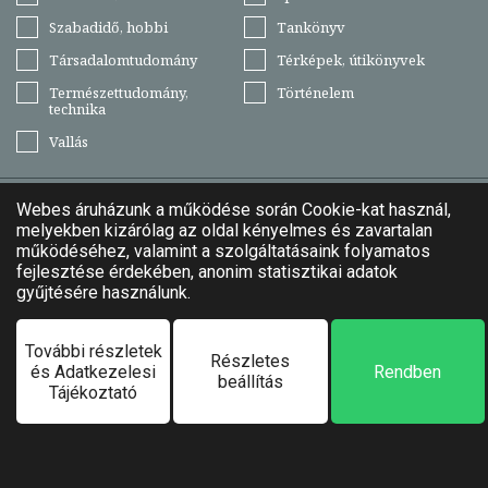
Szabadidő, hobbi
Tankönyv
Társadalomtudomány
Térképek, útikönyvek
Természettudomány,
Történelem
technika
Vallás
Elolvastam és elfogadom az
Általános Szerződési Feltételeket
és az
Adatkezelési Tájékoztatót
Feliratkozom
Könyvtündér - A szállító
1047 Budapest, Perényi Zsigmond utca 15.