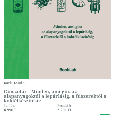
David T.Smith
Ginszótár - Minden, ami gin: az
alapanyagoktól a lepárlásig, a fűszerektől a
koktélkészítésig
Borító ár:
Korábbi ár:
6 990 Ft
6 291 Ft
-