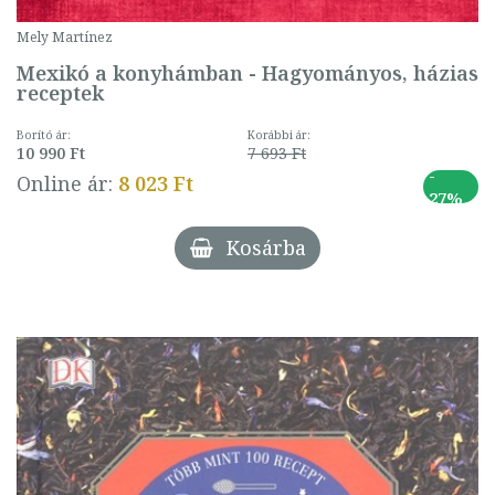
Mely Martínez
Mexikó a konyhámban - Hagyományos, házias
receptek
Borító ár:
Korábbi ár:
10 990 Ft
7 693 Ft
-
Online ár:
8 023 Ft
27%
Kosárba