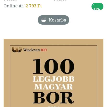
-
Online ár:
2 793 Ft
30%
Kosárba