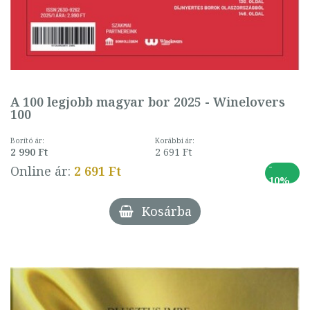
A 100 legjobb magyar bor 2025 - Winelovers
100
Borító ár:
Korábbi ár:
2 990 Ft
2 691 Ft
-
Online ár:
2 691 Ft
10%
Kosárba