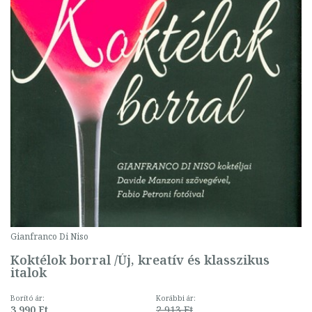
Gianfranco Di Niso
Koktélok borral /Új, kreatív és klasszikus
italok
Borító ár:
Korábbi ár:
3 990 Ft
2 913 Ft