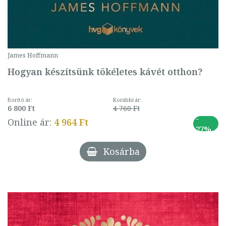
James Hoffmann
Hogyan készítsünk tökéletes kávét otthon?
Borító ár:
Korábbi ár:
6 800 Ft
4 760 Ft
-
Online ár:
4 964 Ft
27%
Kosárba