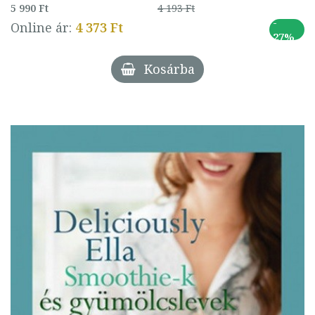
5 990 Ft
4 193 Ft
-
Online ár:
4 373 Ft
27%
Kosárba