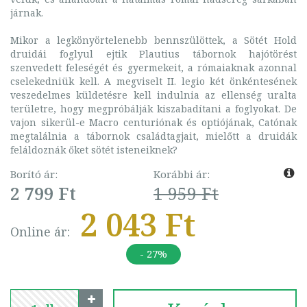
járnak.
Mikor a legkönyörtelenebb bennszülöttek, a Sötét Hold
druidái foglyul ejtik Plautius tábornok hajótörést
szenvedett feleségét és gyermekeit, a rómaiaknak azonnal
cselekedniük kell. A megviselt II. legio két önkéntesének
veszedelmes küldetésre kell indulnia az ellenség uralta
területre, hogy megpróbálják kiszabadítani a foglyokat. De
vajon sikerül-e Macro centuriónak és optiójának, Catónak
megtalálnia a tábornok családtagjait, mielőtt a druidák
feláldoznák őket sötét isteneiknek?
Borító ár:
Korábbi ár:
2 799 Ft
1 959 Ft
2 043 Ft
Online ár:
- 27%