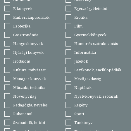
E-könyvek
Egészség, életmód
Emberi kapcsolatok
Erotika
Ezoterika
Film
Gasztronómia
Gyermekkönyvek
Hangoskönyvek
Humor és szórakoztatás
Ifjúsági könyvek
Informatika
Irodalom
Játékok
Kultúra, művészet
Lexikonok, enciklopédiák
Manager könyvek
Mezőgazdaság
Műszaki, technika
Naptárak
Növényvilág
Nyelvkönyvek, szótárak
Pedagógia, nevelés
Regény
Ruhanemű
Sport
Szabadidő, hobbi
Tankönyv