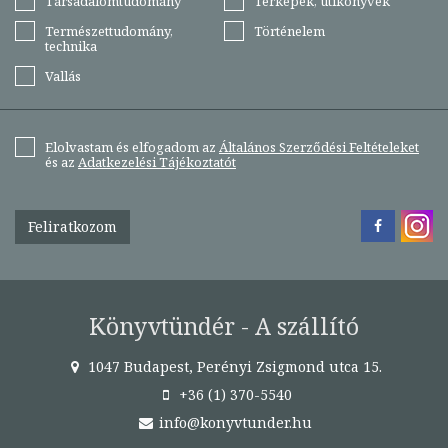
Társadalomtudomány
Térképek, útikönyvek
Természettudomány,
Történelem
technika
Vallás
Elolvastam és elfogadom az
Általános Szerződési Feltételeket
és az
Adatkezelési Tájékoztatót
Feliratkozom
Könyvtündér - A szállító
1047 Budapest, Perényi Zsigmond utca 15.
+36 (1) 370-5540
info@konyvtunder.hu