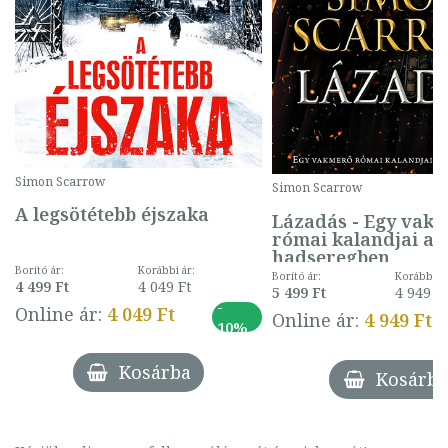
Simon Scarrow
Simon Scarrow
A legsötétebb éjszaka
Lázadás - Egy vak
római kalandjai a
hadseregben
Borító ár:
Korábbi ár:
Borító ár:
Korábbi ár
4 499 Ft
4 049 Ft
5 499 Ft
4 949 F
-
Online ár:
4 049 Ft
Online ár:
4 949 Ft
10%
Kosárba
Kosárba