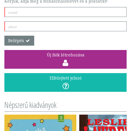
Kérjük, adja meg a felhasználónevét és a jelszavát!
Belépés
Új fiók létrehozása
Elfelejtett jelszó
Népszerű kiadványok