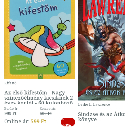
Kifestő
Az első kifestőm - Nagy
színezőélmény kicsiknek 2
éves kortól - 60 különböző
Leslie L. Lawrence
mintával (gombás)
Borító ár:
Korábbi ár:
Sindzse és az Átko
999 Ft
500 Ft
könyve
-
Online ár:
599 Ft
40%