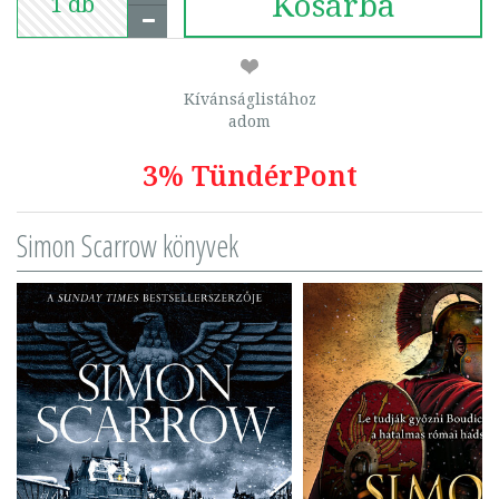
Kosárba
Kívánságlistához
adom
3% TündérPont
Simon Scarrow könyvek