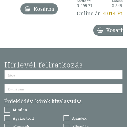
Borító ár:
Korábbi ár
5 499 Ft
3 849 Ft
Kosárba
Online ár:
4 014 Ft
Kosárba
Hírlevél feliratkozás
Érdeklődési körök kiválasztása
Minden
Agykontroll
Ajándék
Albumok
Állatvilág