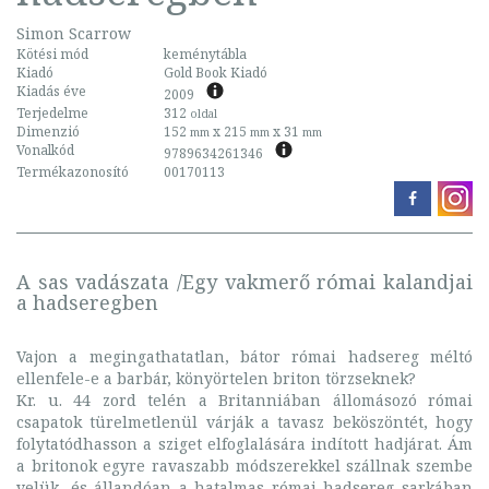
Simon Scarrow
Kötési mód
keménytábla
Kiadó
Gold Book Kiadó
Kiadás éve
2009
Terjedelme
312
oldal
Dimenzió
152
x 215
x 31
mm
mm
mm
Vonalkód
9789634261346
Termékazonosító
00170113
A sas vadászata /Egy vakmerő római kalandjai
a hadseregben
Vajon a megingathatatlan, bátor római hadsereg méltó
ellenfele-e a barbár, könyörtelen briton törzseknek?
Kr. u. 44 zord telén a Britanniában állomásozó római
csapatok türelmetlenül várják a tavasz beköszöntét, hogy
folytatódhasson a sziget elfoglalására indított hadjárat. Ám
a britonok egyre ravaszabb módszerekkel szállnak szembe
velük, és állandóan a hatalmas római hadsereg sarkában