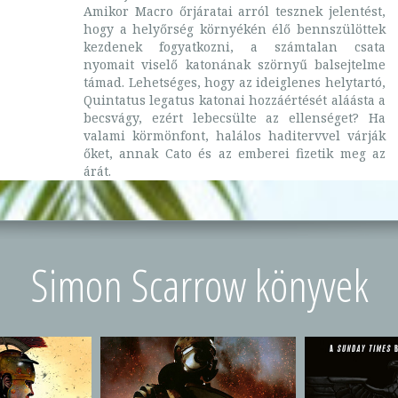
Amikor Macro őrjáratai arról tesznek jelentést,
hogy a helyőrség környékén élő bennszülöttek
kezdenek fogyatkozni, a számtalan csata
nyomait viselő katonának szörnyű balsejtelme
támad. Lehetséges, hogy az ideiglenes helytartó,
Quintatus legatus katonai hozzáértését aláásta a
becsvágy, ezért lebecsülte az ellenséget? Ha
valami körmönfont, halálos haditervvel várják
őket, annak Cato és az emberei fizetik meg az
árát.
Simon Scarrow könyvek