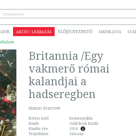
ÁGOK
ELŐJEGYEZHETŐ
AKCIÓ / LEÁRAZÁS
SIKERLISTA
SZÁ
rodalom
Britannia /Egy
vakmerő római
kalandjai a
hadseregben
Simon Scarrow
Kötési mód
keménytábla
Kiadó
Gold Book Kiadó
Kiadás éve
2016
Terjedelme
344
oldal