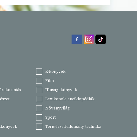
E-könyvek
Film
órakoztatás
Ifjúsági könyvek
észet
Lexikonok, enciklopédiák
Növényvilág
Sport
tikönyvek
Természettudomány, technika