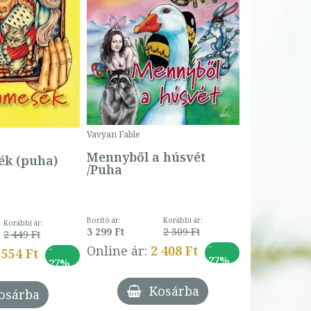
Bartos Erika
Bogyó és 
Csengetty
Borító ár:
Vavyan Fable
5 990 Ft
Online ár:
Mennyből a húsvét
k (puha)
/Puha
Borító ár:
Korábbi ár:
Korábbi ár:
3 299 Ft
2 309 Ft
2 449 Ft
-
-
Online ár:
2 408 Ft
 554 Ft
27%
27%
Kosárba
osárba