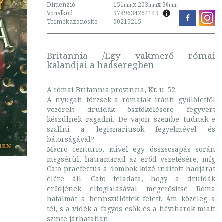
Dimenzió
151
x 203
x 30
mm
mm
mm
Vonalkód
9789634264149
Termékazonosító
00215215
Britannia /Egy vakmerő római
kalandjai a hadseregben
A római Britannia provincia, Kr. u. 52.
A nyugati törzsek a rómaiak iránti gyűlölettől
vezérelt druidák ösztökélésére fegyvert
készülnek ragadni. De vajon szembe tudnak-e
szállni a legionariusok fegyelmével és
bátorságával?
Macro centurio, mivel egy összecsapás során
megsérül, hátramarad az erőd vezetésére, míg
Cato praefectus a dombok közé indított hadjárat
élére áll. Cato feladata, hogy a druidák
erődjének elfoglalásával megerősítse Róma
hatalmát a bennszülöttek felett. Ám közeleg a
tél, s a vidék a fagyos esők és a hóviharok miatt
szinte járhatatlan.