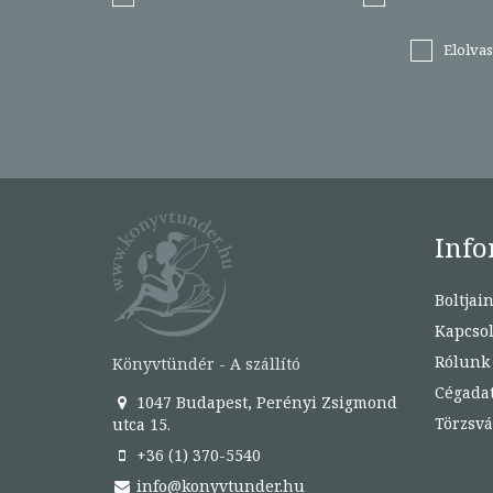
Elolva
Info
Boltjai
Kapcsol
Rólunk
Könyvtündér - A szállító
Cégada
1047 Budapest, Perényi Zsigmond
Törzsvá
utca 15.
+36 (1) 370-5540
info@konyvtunder.hu