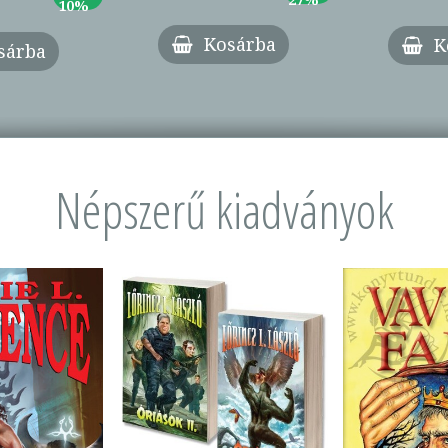
10%
Kosárba
K
sárba
Népszerű kiadványok