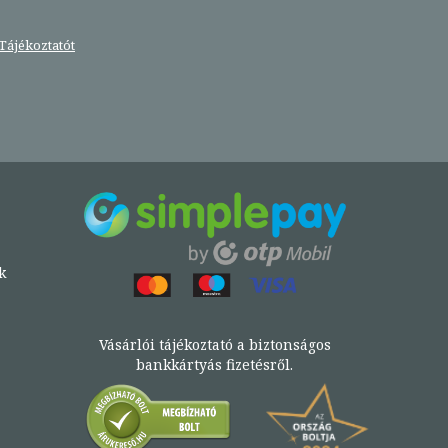
Tájékoztatót
k
Vásárlói tájékoztató a biztonságos
bankkártyás fizetésről.