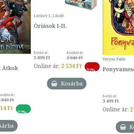
Lőrincz L. László
Óriások I-II.
Borító ár:
Korábbi ár:
3 899 Ft
2 846 Ft
Vavyan Fable
-
Online ár:
2 534 Ft
z Átkok
Ponyvamesé
35%
Kosárba
orábbi ár:
Borító ár:
 849 Ft
3 499 Ft
-
014 Ft
Online ár:
2
27%
sárba
K