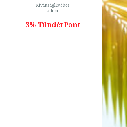
Kívánságlistához
adom
3% TündérPont