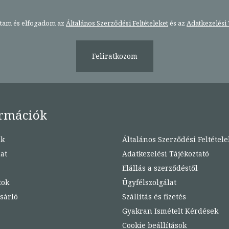
stam és elfogadom az
Általános Szerződési Feltételeket
és az
Adatkezelési 
Feliratkozom
rmációk
nk
Általános Szerződési Feltétele
at
Adatkezelési Tájékoztató
Elállás a szerződéstől
tok
Ügyfélszolgálat
sárló
Szállítás és fizetés
Gyakran Ismételt Kérdések
Cookie beállítások