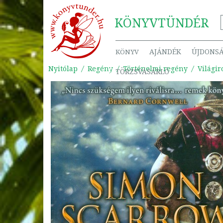
KÖNYV
TÜNDÉR
AJÁNDÉK
ÚJDONS
KÖNYV
Nyitólap
Regény
Történelmi regény
Világi
TÖRZSVÁSÁRLÓ