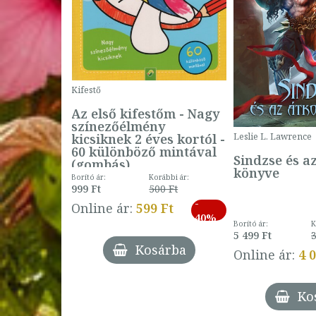
Kifestő
Az első kifestőm - Nagy
színezőélmény
 -
kicsiknek 2 éves kortól -
Leslie L. Lawrence
60 különböző mintával
Sindzse és a
(gombás)
könyve
Borító ár:
Korábbi ár:
999 Ft
500 Ft
ábbi ár:
-
793 Ft
Online ár:
599 Ft
-
40%
3 Ft
Borító ár:
K
27%
5 499 Ft
3
Kosárba
Online ár:
4 
árba
Ko