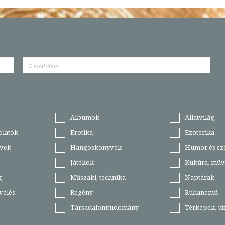
Albumok
Állatvilág
olatok
Erotika
Ezoterika
vek
Hangoskönyvek
Humor és sz
Játékok
Kultúra, műv
g
Műszaki, technika
Naptárak
velés
Regény
Ruhanemű
Társadalomtudomány
Térképek, ú