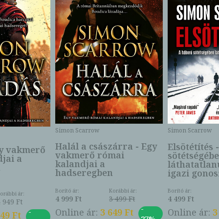
Simon Scarrow
Simon Scarrow
Halál a császárra - Egy
Elsötétítés
gy vakmerő
vakmerő római
sötétségéb
jai a
kalandjai a
láthatatlan
n
hadseregben
igazi gonos
Borító ár:
Korábbi ár:
Borító ár:
orábbi ár:
4 999 Ft
3 499 Ft
4 499 Ft
 949 Ft
-
Online ár:
3 649 Ft
Online ár:
3
-
949 Ft
27%