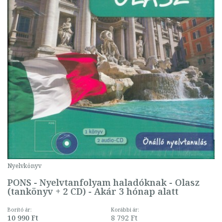
Nyelvkönyv
PONS - Nyelvtanfolyam haladóknak - Olasz
(tankönyv + 2 CD) - Akár 3 hónap alatt
Borító ár:
Korábbi ár:
10 990 Ft
8 792 Ft