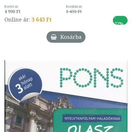
Borító ár:
Korábbi ár:
4 990 Ft
3 493 Ft
-
Online ár:
3 643 Ft
27%
Kosárba