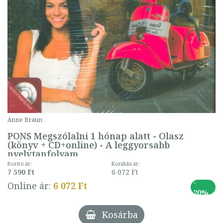
Anne Braun
PONS Megszólalni 1 hónap alatt - Olasz
(könyv + CD+online) - A leggyorsabb
nyelvtanfolyam
Borító ár:
Korábbi ár:
7 590 Ft
6 072 Ft
-
Online ár:
6 072 Ft
20%
Kosárba