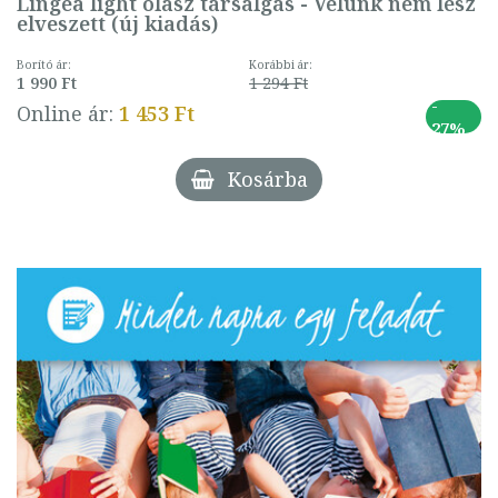
Lingea light olasz társalgás - Velünk nem lesz
elveszett (új kiadás)
Borító ár:
Korábbi ár:
1 990 Ft
1 294 Ft
-
Online ár:
1 453 Ft
27%
Kosárba