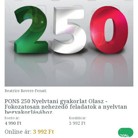
Beatrice Rovere-Fenati
PONS 250 Nyelvtani gyakorlat Olasz -
Fokozatosan nehezedő feladatok a nyelvtan
begyakorlásához.
Borító ár:
Korábbi ár:
4 990 Ft
3 992 Ft
-
Online ár:
3 992 Ft
20%