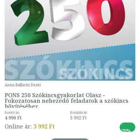
Anna Ballarin Denti
PONS 250 Szókincsgyakorlat Olasz -
Fokozatosan nehezedő feladatok a szókincs
bővítéséhez.
Borító ár:
Korábbi ár:
4 990 Ft
3 992 Ft
-
Online ár:
3 992 Ft
20%