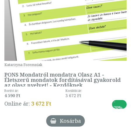
Katarzyna Foremniak
PONS Mondatról mondatra Olasz A1 -
Életszerű mondatok fordításával gyakorold
az olasz nyelvet! - Kezdőknek
Borító ár:
Korábbi ár:
4 590 Ft
3 672 Ft
-
Online ár:
3 672 Ft
20%
Kosárba