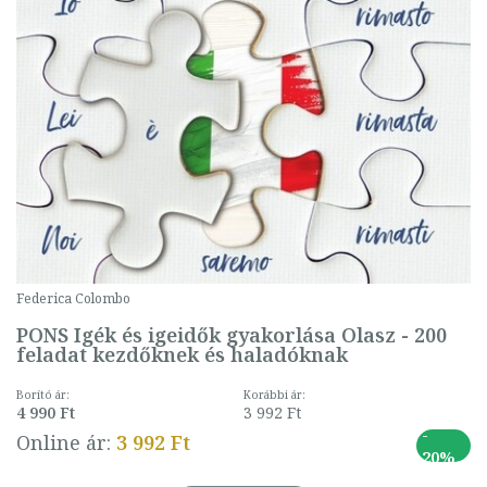
Federica Colombo
PONS Igék és igeidők gyakorlása Olasz - 200
feladat kezdőknek és haladóknak
Borító ár:
Korábbi ár:
4 990 Ft
3 992 Ft
-
Online ár:
3 992 Ft
20%