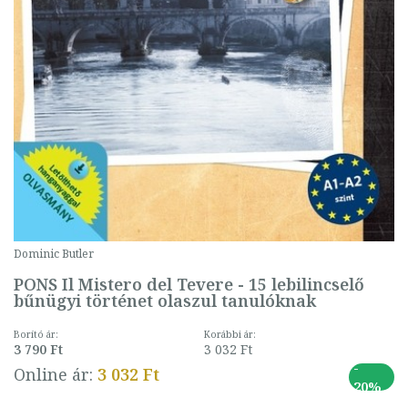
Dominic Butler
PONS Il Mistero del Tevere - 15 lebilincselő
bűnügyi történet olaszul tanulóknak
Borító ár:
Korábbi ár:
3 790 Ft
3 032 Ft
-
Online ár:
3 032 Ft
20%