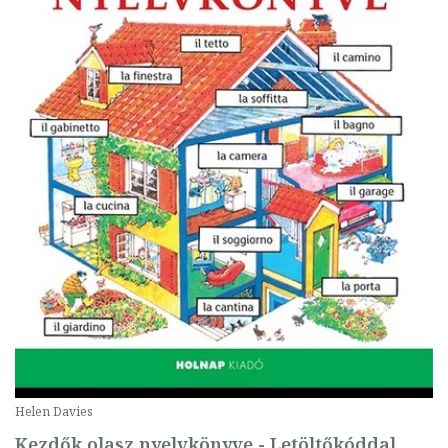
Helen Davies
Kezdők olasz nyelvkönyve - Letöltőkóddal