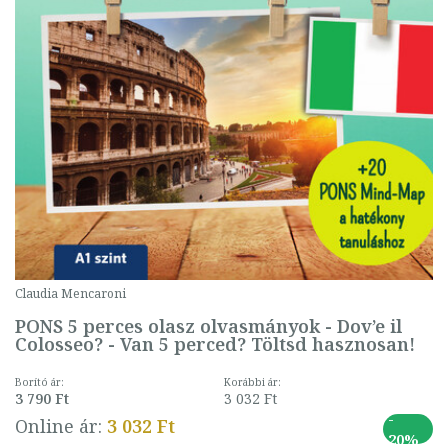
Claudia Mencaroni
PONS 5 perces olasz olvasmányok - Dov’e il
Colosseo? - Van 5 perced? Töltsd hasznosan!
Borító ár:
Korábbi ár:
3 790 Ft
3 032 Ft
-
Online ár:
3 032 Ft
20%