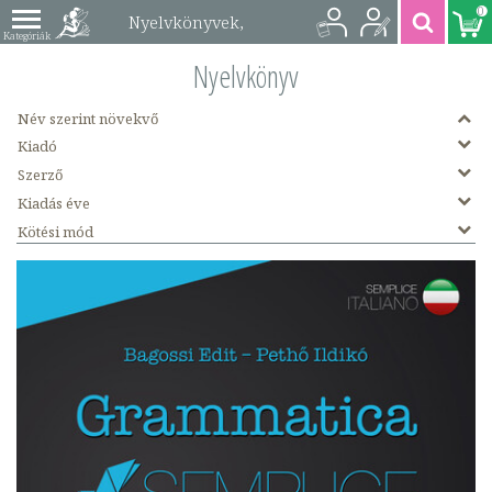
0
Nyelvkönyvek,
szótárak / Olasz /
Nyelvkönyv
Nyelvkönyv könyvek
Név szerint növekvő
Kiadó
Szerző
Kiadás éve
Kötési mód