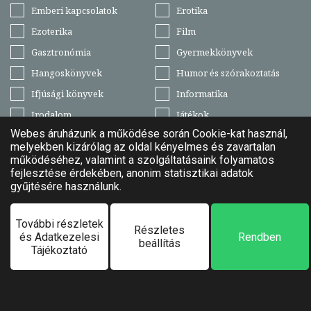
Emberi kapcsolatok
Erotika
Ezoterika
Film
Gasztronómia
Gyermekkönyvek
Hangoskönyvek
Humor és szórakoztatás
Ifjúsági könyvek
Informatika
Irodalom
Játékok
Kultúra, művészet
Lexikonok, enciklopédiák
Manager könyvek
Mezőgazdaság
Műszaki, technika
Naptárak
Növényvilág
Nyelvkönyvek, szótárak
Pedagógia, nevelés
Regény
Ruhanemű
Sport
Szabadidő, hobbi
Tankönyv
Társadalomtudomány
Térképek, útikönyvek
Természettudomány,
Történelem