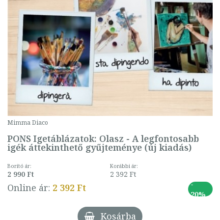
Mimma Diaco
PONS Igetáblázatok: Olasz - A legfontosabb
igék áttekinthető gyűjteménye (új kiadás)
Borító ár:
Korábbi ár:
2 990 Ft
2 392 Ft
-
Online ár:
2 392 Ft
20%
Kosárba