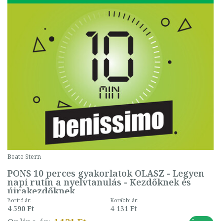
Beate Stern
PONS 10 perces gyakorlatok OLASZ - Legyen
napi rutin a nyelvtanulás - Kezdőknek és
újrakezdőknek
Borító ár:
Korábbi ár:
4 590 Ft
4 131 Ft
-