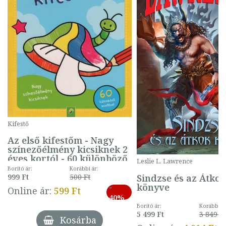
Kifestő
Az első kifestőm - Nagy
színezőélmény kicsiknek 2
éves kortól - 60 különböző
Leslie L. Lawrence
mintával (gombás)
Borító ár:
Korábbi ár:
Sindzse és az Átko
999 Ft
500 Ft
könyve
-
Online ár:
599 Ft
40%
Borító ár:
Korábbi ár
5 499 Ft
3 849 Ft
Kosárba