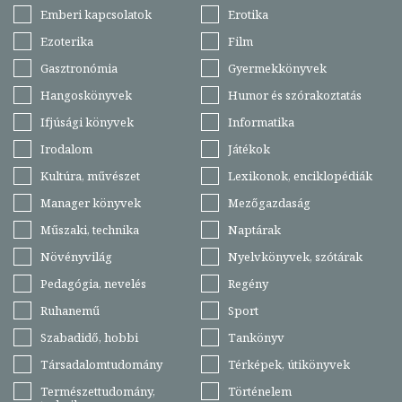
Emberi kapcsolatok
Erotika
Ezoterika
Film
Gasztronómia
Gyermekkönyvek
Hangoskönyvek
Humor és szórakoztatás
Ifjúsági könyvek
Informatika
Irodalom
Játékok
Kultúra, művészet
Lexikonok, enciklopédiák
Manager könyvek
Mezőgazdaság
Műszaki, technika
Naptárak
Növényvilág
Nyelvkönyvek, szótárak
Pedagógia, nevelés
Regény
Ruhanemű
Sport
Szabadidő, hobbi
Tankönyv
Társadalomtudomány
Térképek, útikönyvek
Természettudomány,
Történelem