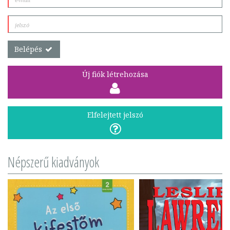
Belépés
Új fiók létrehozása
Elfelejtett jelszó
Népszerű kiadványok