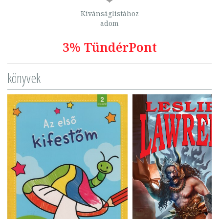
Kívánságlistához
adom
3% TündérPont
könyvek