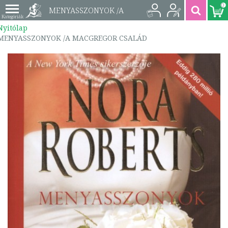
0
MENYASSZONYOK /A
Nyitólap
MACGREGOR CSALÁD
MENYASSZONYOK /A MACGREGOR CSALÁD
| 9789635380992