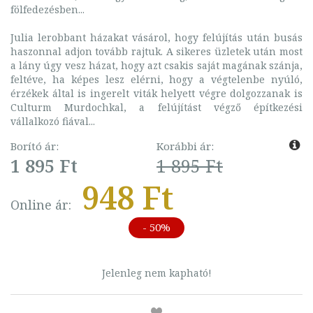
fölfedezésben...
Julia lerobbant házakat vásárol, hogy felújítás után busás
haszonnal adjon tovább rajtuk. A sikeres üzletek után most
a lány úgy vesz házat, hogy azt csakis saját magának szánja,
feltéve, ha képes lesz elérni, hogy a végtelenbe nyúló,
érzékek által is ingerelt viták helyett végre dolgozzanak is
Culturm Murdochkal, a felújítást végző építkezési
vállalkozó fiával...
Borító ár:
Korábbi ár:
1 895 Ft
1 895 Ft
948 Ft
Online ár:
- 50%
Jelenleg nem kapható!