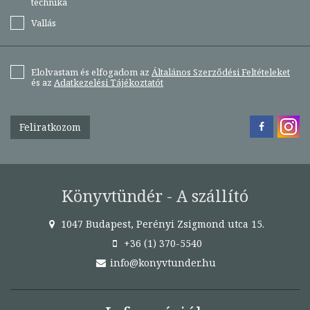
technika
Vallás
Elolvastam és elfogadom az
Általános Szerződési Feltételeket
és az
Adatkezelési Tájékoztatót
Feliratkozom
Könyvtündér - A szállító
1047 Budapest, Perényi Zsigmond utca 15.
+36 (1) 370-5540
info@konyvtunder.hu