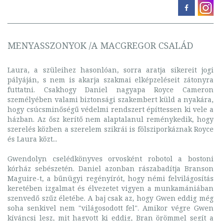
MENYASSZONYOK /A MACGREGOR CSALÁD
Laura, a szüleihez hasonlóan, sorra aratja sikereit jogi
pályáján, s nem is akarja szakmai elképzeléseit zátonyra
futtatni. Csakhogy Daniel nagyapa Royce Cameron
személyében valami biztonsági szakembert küld a nyakára,
hogy csúcsminőségű védelmi rendszert építtessen ki vele a
házban. Az ősz kerítő nem alaptalanul reménykedik, hogy
szerelés közben a szerelem szikrái is fölsziporkáznak Royce
és Laura közt...
Gwendolyn cselédkönyves orvosként robotol a bostoni
kórház sebészetén. Daniel azonban rászabadítja Branson
Maguire-t, a bűnügyi regényírót, hogy némi felvilágosítás
keretében izgalmat és élvezetet vigyen a munkamániában
szenvedő szűz életébe. A baj csak az, hogy Gwen eddig még
soha senkivel nem "világosodott fel". Amikor végre Gwen
kíváncsi lesz, mit hagyott ki eddig, Bran örömmel segít a