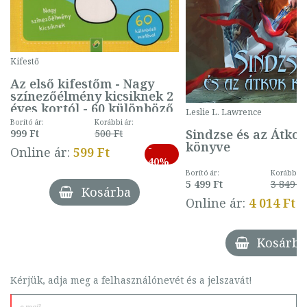
Kifestő
Az első kifestőm - Nagy
színezőélmény kicsiknek 2
éves kortól - 60 különböző
Leslie L. Lawrence
mintával (gombás)
Borító ár:
Korábbi ár:
Sindzse és az Átko
999 Ft
500 Ft
könyve
-
Online ár:
599 Ft
40%
Borító ár:
Korábbi ár
5 499 Ft
3 849 Ft
Kosárba
Online ár:
4 014 Ft
Kosárba
Kérjük, adja meg a felhasználónevét és a jelszavát!