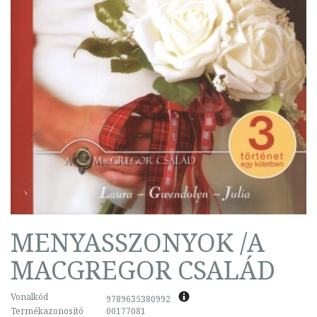
MENYASSZONYOK /A
MACGREGOR CSALÁD
Vonalkód
9789635380992
Termékazonosító
00177081