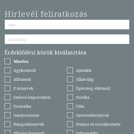
Hírlevél feliratkozás
Érdeklődési körök kiválasztása
Minden
Agykontroll
Ajándék
Albumok
Állatvilág
E-könyvek
Egészség, életmód
Emberi kapcsolatok
Erotika
Ezoterika
Film
Gasztronómia
Gyermekkönyvek
Hangoskönyvek
Humor és szórakoztatás
Ifjúsági könyvek
Informatika