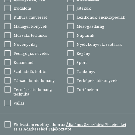
Irodalom
Játékok
Kultúra, művészet
Lexikonok, enciklopédiák
Manager könyvek
Mezőgazdaság
Műszaki, technika
Naptárak
Növényvilág
Nyelvkönyvek, szótárak
Pedagógia, nevelés
Regény
Ruhanemű
Sport
Szabadidő, hobbi
Tankönyv
Társadalomtudomány
Térképek, útikönyvek
Természettudomány,
Történelem
technika
Vallás
Elolvastam és elfogadom az
Általános Szerződési Feltételeket
és az
Adatkezelési Tájékoztatót