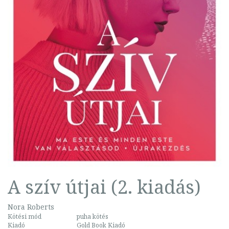
A szív útjai (2. kiadás)
Nora Roberts
Kötési mód
puha kötés
Kiadó
Gold Book Kiadó