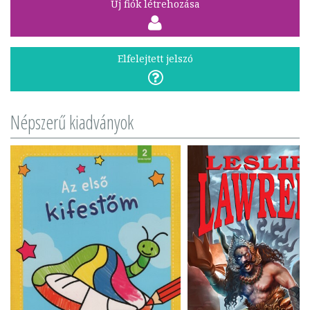
Új fiók létrehozása
Elfelejtett jelszó
Népszerű kiadványok