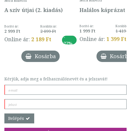
Nora Roberts
Nora Roberts
Halálos káprázat
A szív útjai (2. kiadás)
Borító ár:
Korábbi ár
Borító ár:
Korábbi ár:
1 999 Ft
1 419 F
2 999 Ft
2 099 Ft
-
Online ár:
1 399 Ft
Online ár:
2 189 Ft
27%
Kosárba
Kosárba
Kérjük, adja meg a felhasználónevét és a jelszavát!
Belépés