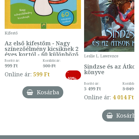
Kifestő
Az első kifestőm - Nagy
színezőélmény kicsiknek 2
éves kortól - 60 különböző
Leslie L. Lawrence
mintával (gombás)
Borító ár:
Korábbi ár:
Sindzse és az Átko
999 Ft
500 Ft
könyve
-
Online ár:
599 Ft
40%
Borító ár:
Korábbi ár
5 499 Ft
3 849 Ft
Kosárba
Online ár:
4 014 Ft
Kosárba