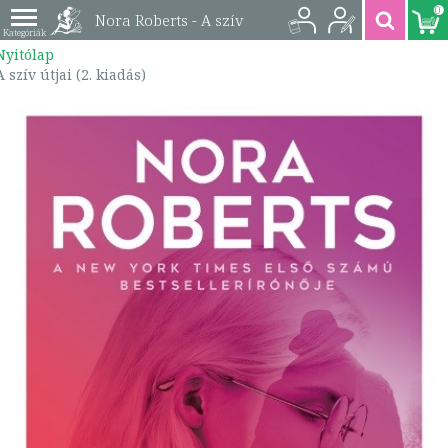
0
Nora Roberts - A szív
Nyitólap
útjai (2. kiadás) |
A szív útjai (2. kiadás)
9789634265443