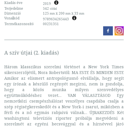
Kiadás éve
2019
Terjedelme
542
oldal
Dimenzió
125
x 200
x 33
mm
mm
mm
Vonalkód
9789634265443
Termékazonosító
00231351
A szív útjai (2. kiadás)
Három klasszikus szerelmi történet a New York Times
sikerszerzőjétől, Nora Robertstől: MA ESTE ÉS MINDEN ESTE
Amikor az elismert antropológusnő elvállalja, hogy segít
egy írónak a készülő regényét megírni, nem is gondolja,
hogy a közös munka milyen szenvedélyes
együttműködéshez vezet… VAN VÁLASZTÁSOD Egy
nemzetközi csempészhálózat veszélyes csapdába csalja a
szép régiségkereskedőt és a New York-i zsarut, miközben a
férfi és a nő egymás rabjaivá válnak… ÚJRAKEZDÉS Két
washingtoni televíziós riporter próbálja megvédeni a
szerelmét az egyéni becsvággyal és a hírnévvel járó