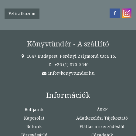
Feliratkozom
Könyvtündér - A szállító
1047 Budapest, Perényi Zsigmond utca 15.
+36 (1) 370-5540
info@konyvtunder.hu
Információk
Boltjaink
ÁSZF
Kapcsolat
Adatkezelési Tájékoztató
Rólunk
Elállás a szerződéstől
Törzsvásárló
Cégadatok