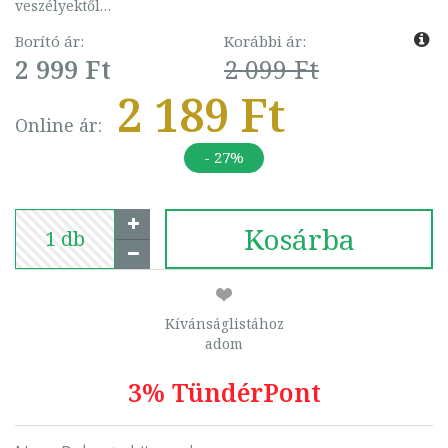
veszélyektől…
Borító ár:
Korábbi ár:
2 999 Ft
2 099 Ft
2 189 Ft
Online ár:
- 27%
Kosárba
Kívánságlistához
adom
3% TündérPont