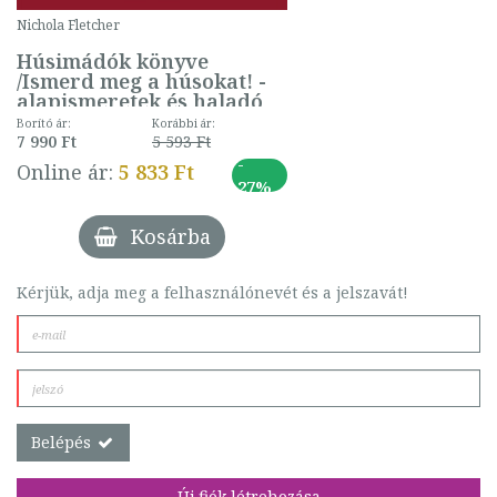
Nichola Fletcher
Húsimádók könyve
/Ismerd meg a húsokat! -
alapismeretek és haladó
technikák - több mint 300
Borító ár:
Korábbi ár:
recept
7 990 Ft
5 593 Ft
-
Online ár:
5 833 Ft
27%
Kosárba
Kérjük, adja meg a felhasználónevét és a jelszavát!
Belépés
Új fiók létrehozása