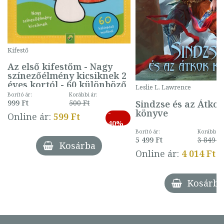
Kifestő
Az első kifestőm - Nagy
színezőélmény kicsiknek 2
éves kortól - 60 különböző
Leslie L. Lawrence
mintával (gombás)
Borító ár:
Korábbi ár:
Sindzse és az Átko
999 Ft
500 Ft
könyve
-
Online ár:
599 Ft
40%
Borító ár:
Korábbi ár
5 499 Ft
3 849 Ft
Kosárba
Online ár:
4 014 Ft
Kosárba