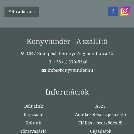
Feliratkozom
Könyvtündér - A szállító
1047 Budapest, Perényi Zsigmond utca 15.
+36 (1) 370-5540
info@konyvtunder.hu
Információk
Boltjaink
ÁSZF
Kapcsolat
Adatkezelési Tájékoztató
Rólunk
Elállás a szerződéstől
Törzsvásárló
Cégadatok