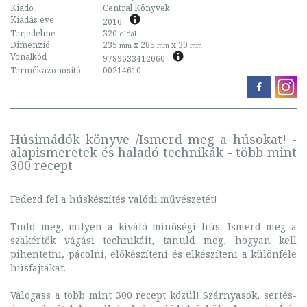
Kiadó
Central Könyvek
Kiadás éve
2016
Terjedelme
320
oldal
Dimenzió
235
x 285
x 30
mm
mm
mm
Vonalkód
9789633412060
Termékazonosító
00214610
Húsimádók könyve /Ismerd meg a húsokat! -
alapismeretek és haladó technikák - több mint
300 recept
Fedezd fel a húskészítés valódi művészetét!
Tudd meg, milyen a kiváló minőségi hús. Ismerd meg a
szakértők vágási technikáit, tanuld meg, hogyan kell
pihentetni, pácolni, előkészíteni és elkészíteni a különféle
húsfajtákat.
Válogass a több mint 300 recept közül! Szárnyasok, sertés-