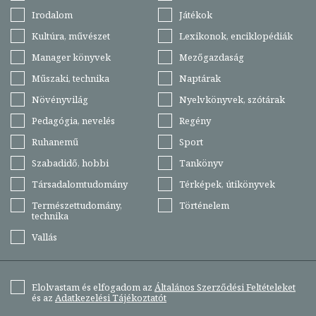
Irodalom
Játékok
Kultúra, művészet
Lexikonok, enciklopédiák
Manager könyvek
Mezőgazdaság
Műszaki, technika
Naptárak
Növényvilág
Nyelvkönyvek, szótárak
Pedagógia, nevelés
Regény
Ruhanemű
Sport
Szabadidő, hobbi
Tankönyv
Társadalomtudomány
Térképek, útikönyvek
Természettudomány,
Történelem
technika
Vallás
Elolvastam és elfogadom az
Általános Szerződési Feltételeket
és az
Adatkezelési Tájékoztatót