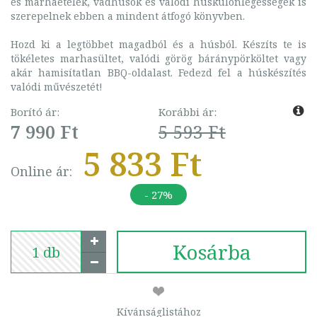
és marhaételek, vadhúsok és valódi húskülönlegességek is
szerepelnek ebben a mindent átfogó könyvben.
Hozd ki a legtöbbet magadból és a húsból. Készíts te is
tökéletes marhasültet, valódi görög báránypörköltet vagy
akár hamisítatlan BBQ-oldalast. Fedezd fel a húskészítés
valódi művészetét!
Borító ár:
Korábbi ár:
7 990 Ft
5 593 Ft
5 833 Ft
Online ár:
- 27%
Kosárba
Kívánságlistához