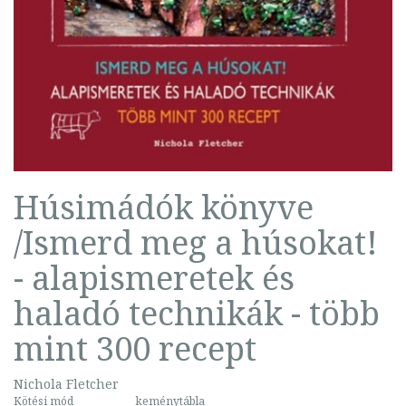
Húsimádók könyve
/Ismerd meg a húsokat!
- alapismeretek és
haladó technikák - több
mint 300 recept
Nichola Fletcher
Kötési mód
keménytábla