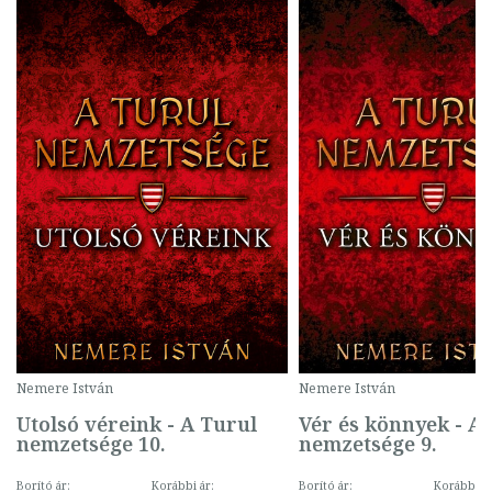
Nemere István
Nemere István
Utolsó véreink - A Turul
Vér és könnyek - A
nemzetsége 10.
nemzetsége 9.
Borító ár:
Korábbi ár:
Borító ár:
Korábbi ár