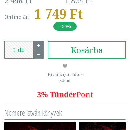
2 498 Ft
1 824 Ft
1 749 Ft
Online ár:
- 30%
Kosárba
Kívánságlistához
adom
3% TündérPont
Nemere István könyvek