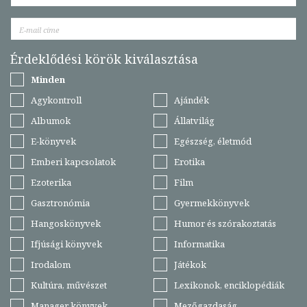
Érdeklődési körök kiválasztása
Minden
Agykontroll
Ajándék
Albumok
Állatvilág
E-könyvek
Egészség, életmód
Emberi kapcsolatok
Erotika
Ezoterika
Film
Gasztronómia
Gyermekkönyvek
Hangoskönyvek
Humor és szórakoztatás
Ifjúsági könyvek
Informatika
Irodalom
Játékok
Kultúra, művészet
Lexikonok, enciklopédiák
Manager könyvek
Mezőgazdaság