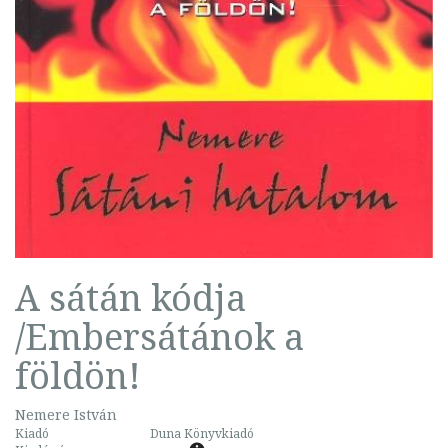
A sátán kódja
/Embersátánok a
földön!
Nemere István
Kiadó
Duna Könyvkiadó