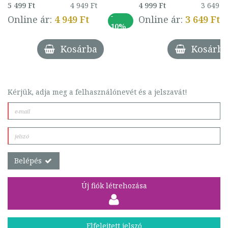
5 499 Ft
4 949 Ft
4 999 Ft
3 649 Ft
-
Online ár:
4 949 Ft
Online ár:
3 649 Ft
10%
Kosárba
Kosárba
Kérjük, adja meg a felhasználónevét és a jelszavát!
Belépés
Új fiók létrehozása
Elfelejtett jelszó