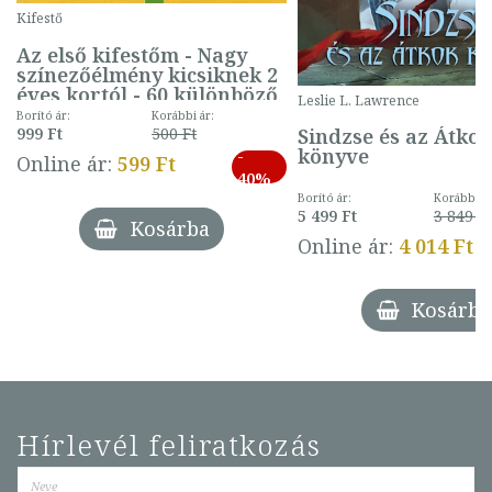
Kifestő
Az első kifestőm - Nagy
színezőélmény kicsiknek 2
éves kortól - 60 különböző
Leslie L. Lawrence
mintával (gombás)
Borító ár:
Korábbi ár:
Sindzse és az Átko
999 Ft
500 Ft
könyve
-
Online ár:
599 Ft
40%
Borító ár:
Korábbi ár
5 499 Ft
3 849 Ft
Kosárba
Online ár:
4 014 Ft
Kosárba
Hírlevél feliratkozás