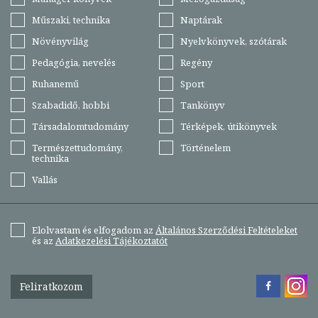
Műszaki, technika
Naptárak
Növényvilág
Nyelvkönyvek, szótárak
Pedagógia, nevelés
Regény
Ruhanemű
Sport
Szabadidő, hobbi
Tankönyv
Társadalomtudomány
Térképek, útikönyvek
Természettudomány,
Történelem
technika
Vallás
Elolvastam és elfogadom az
Általános Szerződési Feltételeket
és az
Adatkezelési Tájékoztatót
Feliratkozom