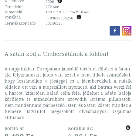
Kiadás éve
2006
Terjedelme
272
oldal
Dimenzió
159
x 230
x 18
mm
mm
mm
Vonalkód
9789639684256
Termékazonosító
00146126
A sátán kódja /Embersátánok a földön!
A napjainkban Európában játszódó történet főhősei a Sátán,
aki folyamatosan jelen van azzal a nem titkolt szándékkal,
hogy leszámoljon a jósággal és a jóemberekkel. A másik
oldalon ott van a megszállott nyomozó, aki bátran veszi fel
a harcot, kitartóan halad célja felé, jóllehet a Sátán hálója
körülötte is mindsűrűbbre szövődik. Drámai pillanatok,
nem mindennapi párbeszéd Isten és Sátán között–mindez a
Nemere Istvántól megszokott olvasmányos, izgalmas
stílusban.
Borító ár:
Korábbi ár: