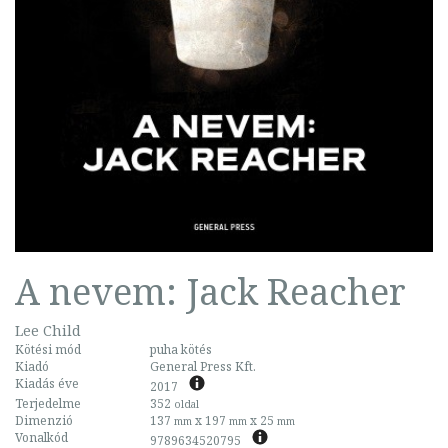
A nevem: Jack Reacher
Lee Child
Kötési mód
puha kötés
Kiadó
General Press Kft.
Kiadás éve
2017
Terjedelme
352
oldal
Dimenzió
137
x 197
x 25
mm
mm
mm
Vonalkód
9789634520795