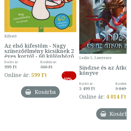
Kifestő
Az első kifestőm - Nagy
színezőélmény kicsiknek 2
éves kortól - 60 különböző
Leslie L. Lawrence
mintával (gombás)
Borító ár:
Korábbi ár:
Sindzse és az Átko
999 Ft
500 Ft
könyve
-
Online ár:
599 Ft
40%
Borító ár:
Korábbi ár
5 499 Ft
3 849 Ft
Kosárba
Online ár:
4 014 Ft
Kosárba