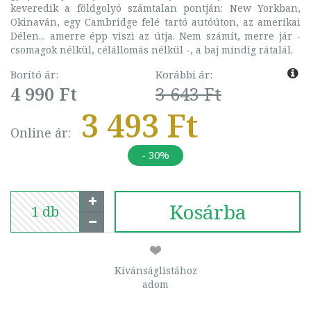
keveredik a földgolyó számtalan pontján: New Yorkban,
Okinaván, egy Cambridge felé tartó autóúton, az amerikai
Délen... amerre épp viszi az útja. Nem számít, merre jár -
csomagok nélkül, célállomás nélkül -, a baj mindig rátalál.
Borító ár:
Korábbi ár:
4 990 Ft
3 643 Ft
3 493 Ft
Online ár:
- 30%
Kosárba
Kívánságlistához
adom