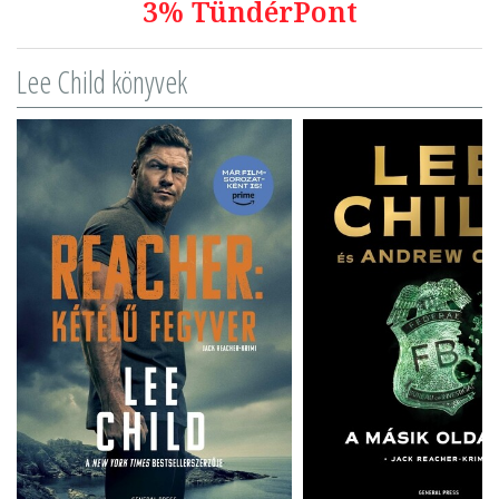
3% TündérPont
Lee Child könyvek