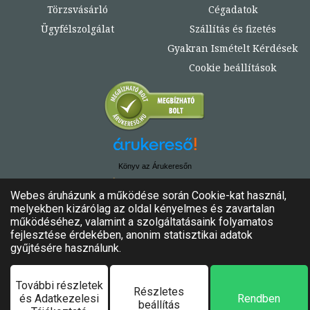
Törzsvásárló
Cégadatok
Ügyfélszolgálat
Szállítás és fizetés
Gyakran Ismételt Kérdések
Cookie beállítások
Könyv az Árukeresőn
© Copyright 2020. - 2024. Könyvtündér
Minden jog fenntartva!