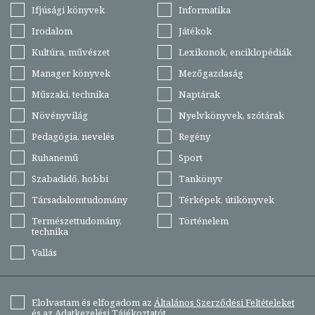
Ifjúsági könyvek
Informatika
Irodalom
Játékok
Kultúra, művészet
Lexikonok, enciklopédiák
Manager könyvek
Mezőgazdaság
Műszaki, technika
Naptárak
Növényvilág
Nyelvkönyvek, szótárak
Pedagógia, nevelés
Regény
Ruhanemű
Sport
Szabadidő, hobbi
Tankönyv
Társadalomtudomány
Térképek, útikönyvek
Természettudomány,
Történelem
technika
Vallás
Elolvastam és elfogadom az
Általános Szerződési Feltételeket
és az
Adatkezelési Tájékoztatót