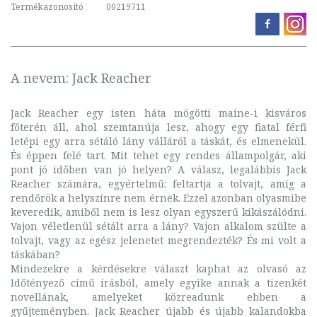
Termékazonosító
00219711
A nevem: Jack Reacher
Jack Reacher egy isten háta mögötti maine-i kisváros
főterén áll, ahol szemtanúja lesz, ahogy egy fiatal férfi
letépi egy arra sétáló lány válláról a táskát, és elmenekül.
És éppen felé tart. Mit tehet egy rendes állampolgár, aki
pont jó időben van jó helyen? A válasz, legalábbis Jack
Reacher számára, egyértelmű: feltartja a tolvajt, amíg a
rendőrök a helyszínre nem érnek. Ezzel azonban olyasmibe
keveredik, amiből nem is lesz olyan egyszerű kikászálódni.
Vajon véletlenül sétált arra a lány? Vajon alkalom szülte a
tolvajt, vagy az egész jelenetet megrendezték? És mi volt a
táskában?
Mindezekre a kérdésekre választ kaphat az olvasó az
Időtényező című írásból, amely egyike annak a tizenkét
novellának, amelyeket közreadunk ebben a
gyűjteményben. Jack Reacher újabb és újabb kalandokba