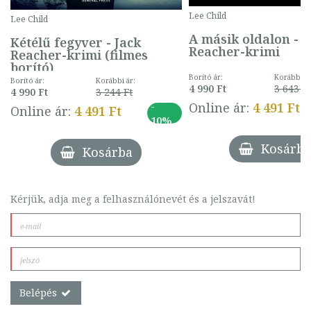
Lee Child
Lee Child
A másik oldalon - J
Kétélű fegyver - Jack
Reacher-krimi
Reacher-krimi (filmes
borító)
Borító ár:
Korábbi ár
Borító ár:
Korábbi ár:
4 990 Ft
3 643 F
4 990 Ft
3 244 Ft
-
Online ár:
4 491 Ft
Online ár:
4 491 Ft
10%
Kosárba
Kosárba
Kérjük, adja meg a felhasználónevét és a jelszavát!
Belépés