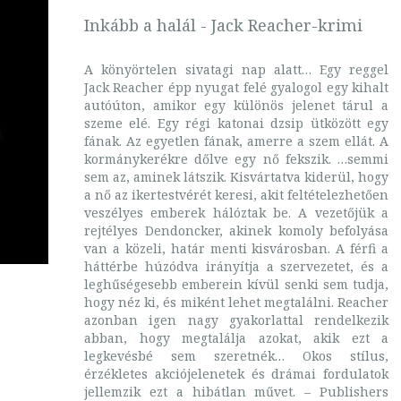
Inkább a halál - Jack Reacher-krimi
A könyörtelen sivatagi nap alatt… Egy reggel
Jack Reacher épp nyugat felé gyalogol egy kihalt
autóúton, amikor egy különös jelenet tárul a
szeme elé. Egy régi katonai dzsip ütközött egy
fának. Az egyetlen fának, amerre a szem ellát. A
kormánykerékre dőlve egy nő fekszik. …semmi
sem az, aminek látszik. Kisvártatva kiderül, hogy
a nő az ikertestvérét keresi, akit feltételezhetően
veszélyes emberek hálóztak be. A vezetőjük a
rejtélyes Dendoncker, akinek komoly befolyása
van a közeli, határ menti kisvárosban. A férfi a
háttérbe húzódva irányítja a szervezetet, és a
leghűségesebb emberein kívül senki sem tudja,
hogy néz ki, és miként lehet megtalálni. Reacher
azonban igen nagy gyakorlattal rendelkezik
abban, hogy megtalálja azokat, akik ezt a
legkevésbé sem szeretnék… Okos stílus,
érzékletes akciójelenetek és drámai fordulatok
jellemzik ezt a hibátlan művet. – Publishers