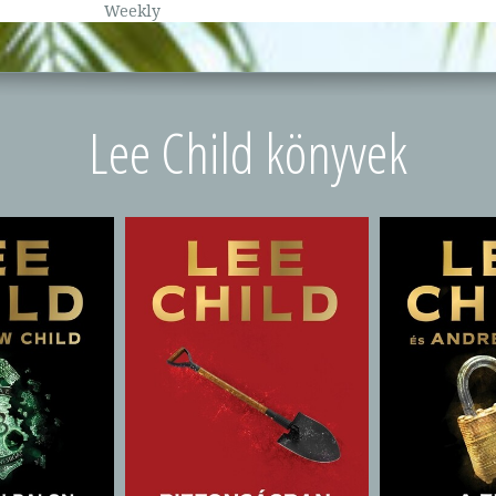
Weekly
Lee Child könyvek