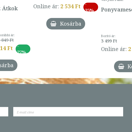
-
Online ár:
2 534 Ft
z Átkok
Ponyvamesé
35%
Kosárba
orábbi ár:
Borító ár:
 849 Ft
3 499 Ft
-
014 Ft
Online ár:
2
27%
sárba
K