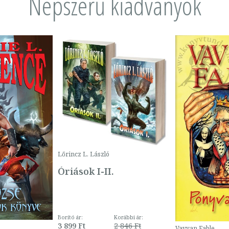
Népszerű kiadványok
Lőrincz L. László
Óriások I-II.
Borító ár:
Korábbi ár:
3 899 Ft
2 846 Ft
Vavyan Fable