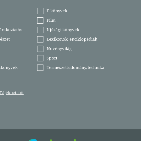
E-könyvek
Film
órakoztatás
Ifjúsági könyvek
észet
Lexikonok, enciklopédiák
Növényvilág
Sport
tikönyvek
Természettudomány, technika
Tájékoztatót