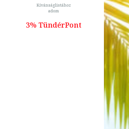
Kívánságlistához
adom
3% TündérPont