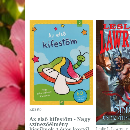
Kifestő
Az első kifestőm - Nagy
színezőélmény
 -
kicsiknek 2 éves kortól -
Leslie L. Lawrence