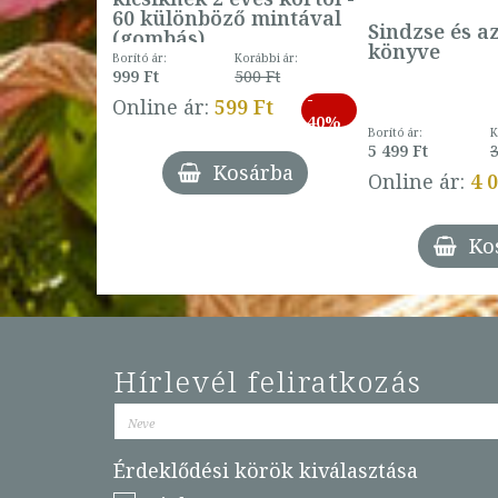
60 különböző mintával
Sindzse és a
(gombás)
könyve
Borító ár:
Korábbi ár:
999 Ft
500 Ft
ábbi ár:
-
793 Ft
Online ár:
599 Ft
-
40%
3 Ft
Borító ár:
K
27%
5 499 Ft
3
Kosárba
Online ár:
4 
árba
Ko
Hírlevél feliratkozás
Érdeklődési körök kiválasztása