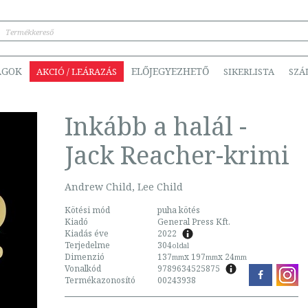
ÁGOK
ELŐJEGYEZHETŐ
AKCIÓ / LEÁRAZÁS
SIKERLISTA
SZÁ
Inkább a halál -
Jack Reacher-krimi
Andrew Child, Lee Child
Kötési mód
puha kötés
Kiadó
General Press Kft.
Kiadás éve
2022
Terjedelme
304
oldal
Dimenzió
137
x 197
x 24
mm
mm
mm
Vonalkód
9789634525875
Termékazonosító
00243938