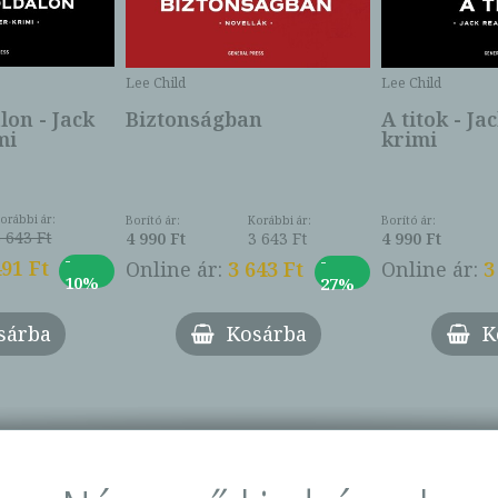
Lee Child
Lee Child
lon - Jack
Biztonságban
A titok - J
mi
krimi
orábbi ár:
Borító ár:
Korábbi ár:
Borító ár:
3 643 Ft
4 990 Ft
3 643 Ft
4 990 Ft
-
-
491 Ft
Online ár:
3 643 Ft
Online ár:
3
10%
27%
sárba
Kosárba
K