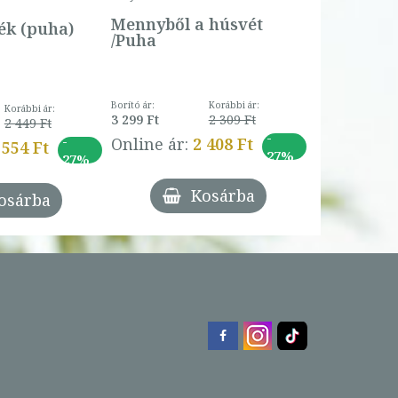
Online ár:
Mennyből a húsvét
k (puha)
/Puha
Borító ár:
Korábbi ár:
Korábbi ár:
3 299 Ft
2 309 Ft
2 449 Ft
-
-
Online ár:
2 408 Ft
 554 Ft
27%
27%
Kosárba
osárba