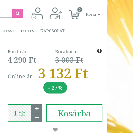
0
Kosár
KAPCSOLAT
LLÍTÁS ÉS FIZETÉS
Borító ár:
Korábbi ár:
4 290 Ft
3 003 Ft
3 132 Ft
Online ár:
- 27%
Kosárba