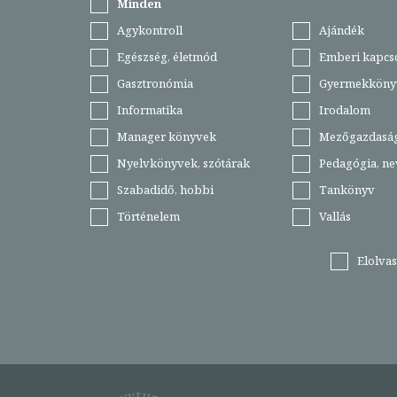
Minden
Agykontroll
Ajándék
Egészség, életmód
Emberi kapcs
Gasztronómia
Gyermekköny
Informatika
Irodalom
Manager könyvek
Mezőgazdasá
Nyelvkönyvek, szótárak
Pedagógia, ne
Szabadidő, hobbi
Tankönyv
Történelem
Vallás
Elolva