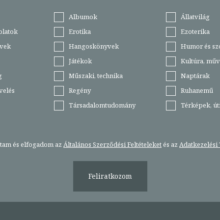
Albumok
Állatvilág
olatok
Erotika
Ezoterika
vek
Hangoskönyvek
Humor és sz
Játékok
Kultúra, műv
g
Műszaki, technika
Naptárak
velés
Regény
Ruhanemű
Társadalomtudomány
Térképek, ú
stam és elfogadom az
Általános Szerződési Feltételeket
és az
Adatkezelési 
Feliratkozom