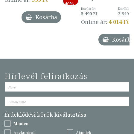
40%
Borító ár:
Korábbi ár
5 499 Ft
3 849 Ft
Kosárba
Online ár:
4 014 Ft
Kosárba
Hírlevél feliratkozás
Érdeklődési körök kiválasztása
Minden
Agykontroll
Ajándék