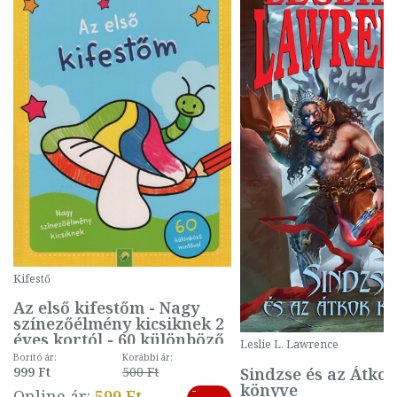
Kifestő
Az első kifestőm - Nagy
színezőélmény kicsiknek 2
éves kortól - 60 különböző
Leslie L. Lawrence
mintával (gombás)
Borító ár:
Korábbi ár:
Sindzse és az Átko
999 Ft
500 Ft
könyve
-
Online ár:
599 Ft