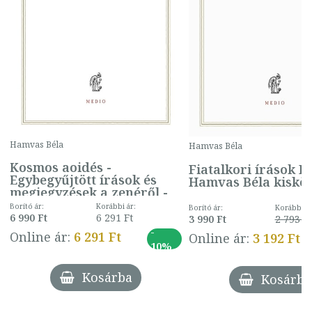
Hamvas Béla
Hamvas Béla
Kosmos aoidés -
Fiatalkori írások II.
Egybegyűjtött írások és
Hamvas Béla kiskö
megjegyzések a zenéről -
Hamvas Béla kiskönyvtár
Borító ár:
Korábbi ár:
Borító ár:
Korábbi ár
17.
6 990 Ft
6 291 Ft
3 990 Ft
2 793 Ft
-
Online ár:
6 291 Ft
Online ár:
3 192 Ft
10%
Kosárba
Kosárba