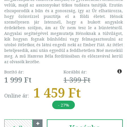
velük, majd az asszonyokat titkos tudásra tanítják. Ezután
elszaporodik a bűn és a gonoszság, így az Úr elhatározza,
hogy özönvízzel pusztítja el a földi életet. Hénok
személyesen jár Istennél, hogy a bukott angyalok
érdekében szóljon, ám az Úr nem tesz le a büntetésről.
Angyalai segítségével megmutatja Hénoknak a túlvilágot,
kik hogyan fognak bűnhődni vagy felmagasztosulni az
utolsó ítéletkor, és látni engedi neki az Ember Fiát. Az ítélet
beteljesedik, ami után egyedül a feddhetetlen Noé menekül
meg. A mű Hamvas Béla fordításában és előszavával kerül
az olvasók kezébe.
Borító ár:
Korábbi ár:
1 999 Ft
1 399 Ft
1 459 Ft
Online ár:
- 27%