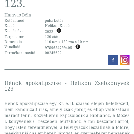
123.
Hamvas Béla
Kötési mód
puha kötés
Kiadó
Helikon Kiadó
Kiadás éve
2022
Terjedelme
120
oldal
Dimenzió
110
x 180
x 10
mm
mm
mm
Vonalkód
9789634799405
Termékazonosító
00245622
Hénok apokalipszise - Helikon Zsebkönyvek
123.
Hénok apokalipszise egy Kr. e. II. század elején keletkezett,
nem kanonizált írás, amely csak görög és etióp változatban
maradt fenn. Közvetlenül kapcsolódik a Bibliához, a Mózes
I. könyvének 6. részében leírtakhoz. A mű beszámol arról,
hogy Isten teremtményei, a Felvigyázók leszállnak a földre,
megkívánják az emberek lányait, és gyermekeket nemzenek