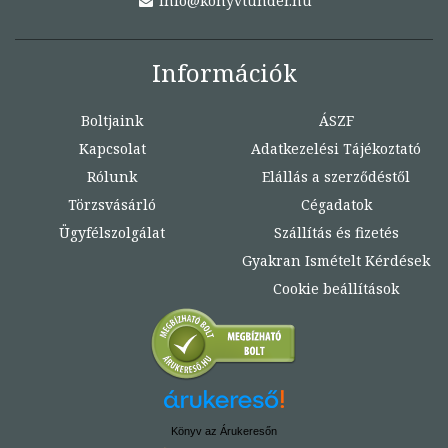
info@konyvtunder.hu
Információk
Boltjaink
ÁSZF
Kapcsolat
Adatkezelési Tájékoztató
Rólunk
Elállás a szerződéstől
Törzsvásárló
Cégadatok
Ügyfélszolgálat
Szállítás és fizetés
Gyakran Ismételt Kérdések
Cookie beállítások
Könyv az Árukeresőn