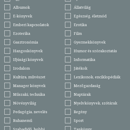
Albumok
Állatvilág
E-könyvek
Egészség, életmód
Emberi kapcsolatok
Erotika
Ezoterika
Film
Gasztronómia
Gyermekkönyvek
Hangoskönyvek
Humor és szórakoztatás
Ifjúsági könyvek
Informatika
Irodalom
Játékok
Kultúra, művészet
Lexikonok, enciklopédiák
Manager könyvek
Mezőgazdaság
Műszaki, technika
Naptárak
Növényvilág
Nyelvkönyvek, szótárak
Pedagógia, nevelés
Regény
Ruhanemű
Sport
Szabadidő, hobbi
Tankönyv