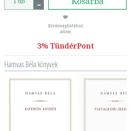
Kosárba
Kívánságlistához
adom
3% TündérPont
Hamvas Béla könyvek