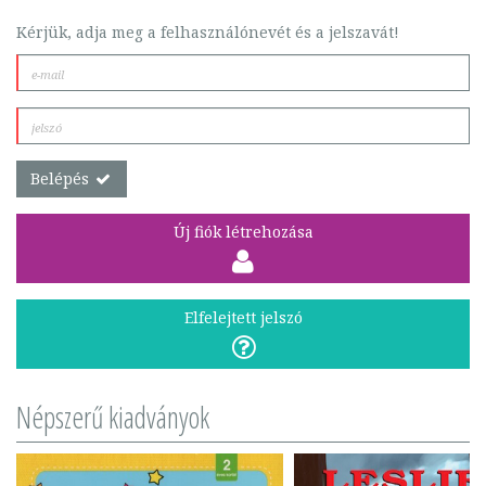
Kérjük, adja meg a felhasználónevét és a jelszavát!
Belépés
Új fiók létrehozása
Elfelejtett jelszó
Népszerű kiadványok