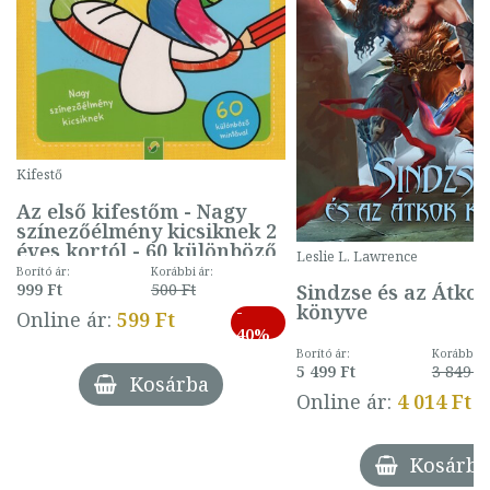
Kifestő
Az első kifestőm - Nagy
színezőélmény kicsiknek 2
éves kortól - 60 különböző
Leslie L. Lawrence
mintával (gombás)
Borító ár:
Korábbi ár:
Sindzse és az Átko
999 Ft
500 Ft
könyve
-
Online ár:
599 Ft
40%
Borító ár:
Korábbi ár
5 499 Ft
3 849 Ft
Kosárba
Online ár:
4 014 Ft
Kosárba