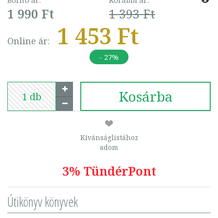
Borító ár:
Korábbi ár:
1 990 Ft
1 393 Ft
1 453 Ft
Online ár:
- 27%
Kosárba
Kívánságlistához
adom
3% TündérPont
Útikönyv könyvek