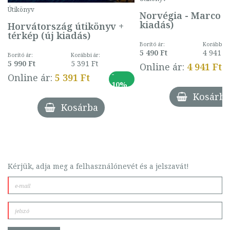
Útikönyv
Norvégia - Marco P
kiadás)
Horvátország útikönyv +
térkép (új kiadás)
Borító ár:
Korábbi ár
5 490 Ft
4 941 F
Borító ár:
Korábbi ár:
5 990 Ft
5 391 Ft
Online ár:
4 941 Ft
-
Online ár:
5 391 Ft
10%
Kosárba
Kosárba
Kérjük, adja meg a felhasználónevét és a jelszavát!