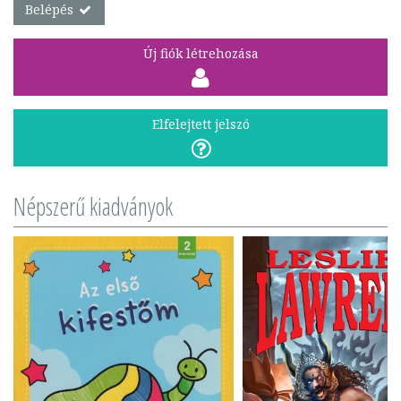
Belépés
Új fiók létrehozása
Elfelejtett jelszó
Népszerű kiadványok