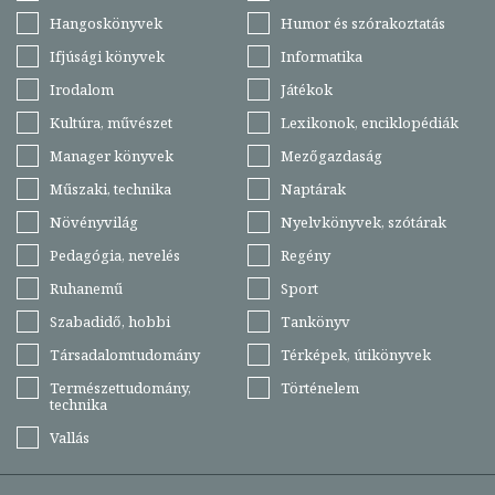
Hangoskönyvek
Humor és szórakoztatás
Ifjúsági könyvek
Informatika
Irodalom
Játékok
Kultúra, művészet
Lexikonok, enciklopédiák
Manager könyvek
Mezőgazdaság
Műszaki, technika
Naptárak
Növényvilág
Nyelvkönyvek, szótárak
Pedagógia, nevelés
Regény
Ruhanemű
Sport
Szabadidő, hobbi
Tankönyv
Társadalomtudomány
Térképek, útikönyvek
Természettudomány,
Történelem
technika
Vallás