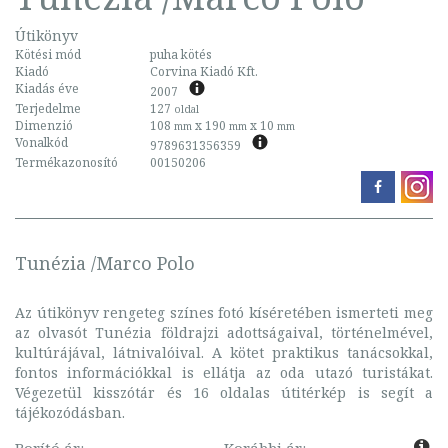
Útikönyv
Kötési mód
puha kötés
Kiadó
Corvina Kiadó Kft.
Kiadás éve
2007
Terjedelme
127
oldal
Dimenzió
108
x 190
x 10
mm
mm
mm
Vonalkód
9789631356359
Termékazonosító
00150206
Tunézia /Marco Polo
Az útikönyv rengeteg színes fotó kíséretében ismerteti meg
az olvasót Tunézia földrajzi adottságaival, történelmével,
kultúrájával, látnivalóival. A kötet praktikus tanácsokkal,
fontos információkkal is ellátja az oda utazó turistákat.
Végezetül kisszótár és 16 oldalas útitérkép is segít a
tájékozódásban.