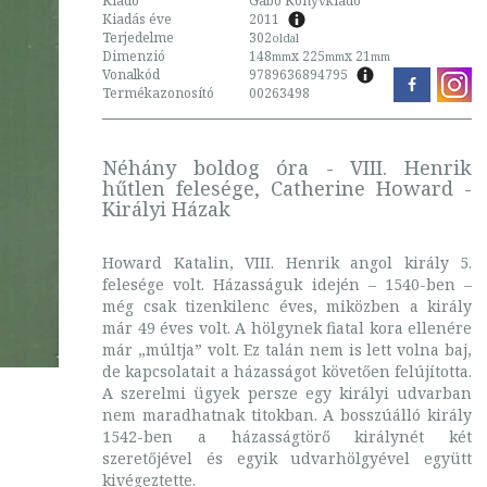
Kiadó
Gabo Könyvkiadó
Kiadás éve
2011
Terjedelme
302
oldal
Dimenzió
148
x 225
x 21
mm
mm
mm
Vonalkód
9789636894795
Termékazonosító
00263498
Néhány boldog óra - VIII. Henrik
hűtlen felesége, Catherine Howard -
Királyi Házak
Howard Katalin, VIII. Henrik angol király 5.
felesége volt. Házasságuk idején – 1540-ben –
még csak tizenkilenc éves, miközben a király
már 49 éves volt. A hölgynek fiatal kora ellenére
már „múltja” volt. Ez talán nem is lett volna baj,
de kapcsolatait a házasságot követően felújította.
A szerelmi ügyek persze egy királyi udvarban
nem maradhatnak titokban. A bosszúálló király
1542-ben a házasságtörő királynét két
szeretőjével és egyik udvarhölgyével együtt
kivégeztette.