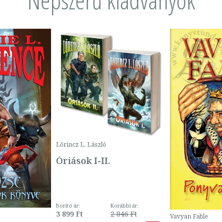
Lőrincz L. László
Óriások I-II.
Borító ár:
Korábbi ár:
3 899 Ft
2 846 Ft
Vavyan Fable