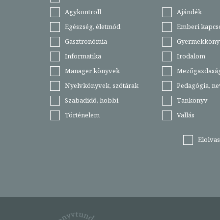
Agykontroll
Ajándék
Egészség, életmód
Emberi kapcs
Gasztronómia
Gyermekköny
Informatika
Irodalom
Manager könyvek
Mezőgazdasá
Nyelvkönyvek, szótárak
Pedagógia, ne
Szabadidő, hobbi
Tankönyv
Történelem
Vallás
Elolva