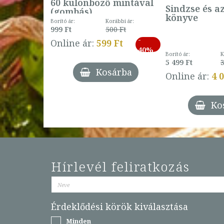
60 különböző mintával
Sindzse és a
(gombás)
könyve
Borító ár:
Korábbi ár:
999 Ft
500 Ft
ábbi ár:
-
793 Ft
Online ár:
599 Ft
-
40%
3 Ft
Borító ár:
K
27%
5 499 Ft
3
Kosárba
Online ár:
4 
árba
Ko
Hírlevél feliratkozás
Érdeklődési körök kiválasztása
Minden