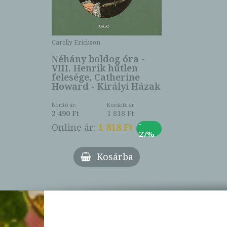
Carolly Erickson
Néhány boldog óra -
VIII. Henrik hűtlen
felesége, Catherine
Howard - Királyi Házak
Borító ár:
Korábbi ár:
2 490 Ft
1 818 Ft
-
Online ár:
1 818 Ft
27%
Kosárba