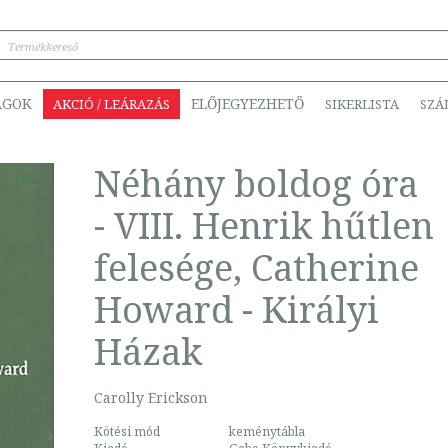
ÁGOK
ELŐJEGYEZHETŐ
AKCIÓ / LEÁRAZÁS
SIKERLISTA
SZÁ
Néhány boldog óra
- VIII. Henrik hűtlen
felesége, Catherine
Howard - Királyi
Házak
Carolly Erickson
Kötési mód
keménytábla