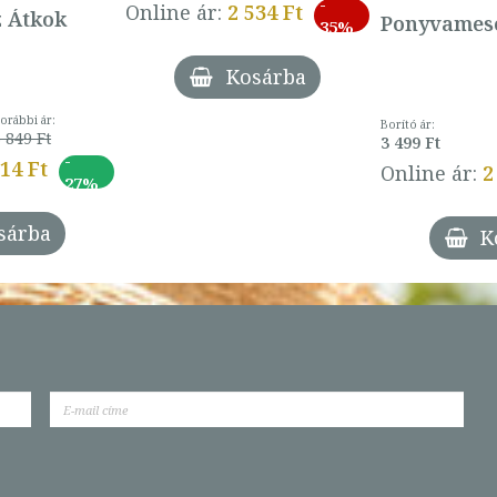
-
Online ár:
2 534 Ft
z Átkok
Ponyvamesé
35%
Kosárba
orábbi ár:
Borító ár:
 849 Ft
3 499 Ft
-
014 Ft
Online ár:
2
27%
sárba
K