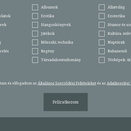
Albumok
Állatvilág
olatok
Erotika
Ezoterika
vek
Hangoskönyvek
Humor és sz
Játékok
Kultúra, műv
g
Műszaki, technika
Naptárak
velés
Regény
Ruhanemű
Társadalomtudomány
Térképek, ú
stam és elfogadom az
Általános Szerződési Feltételeket
és az
Adatkezelési 
Feliratkozom