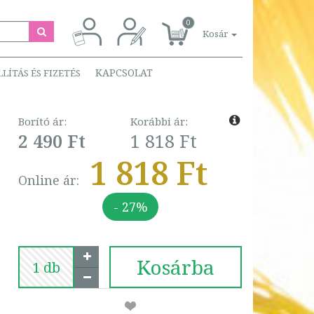
0
Kosár
KAPCSOLAT
LLÍTÁS ÉS FIZETÉS
Borító ár:
Korábbi ár:
2 490 Ft
1 818 Ft
1 818 Ft
Online ár:
- 27%
Kosárba