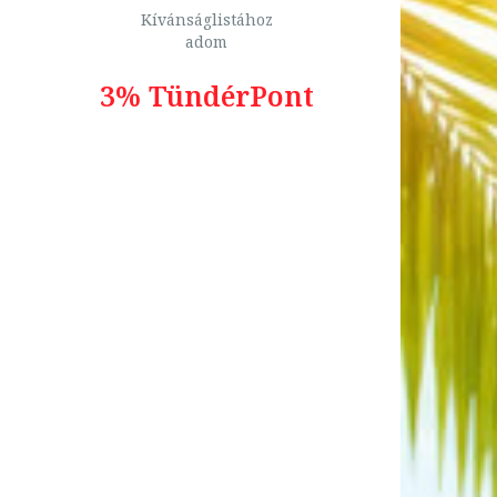
Kívánságlistához
adom
3% TündérPont