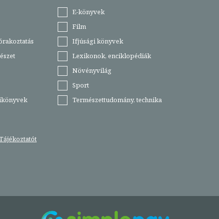
E-könyvek
Film
órakoztatás
Ifjúsági könyvek
észet
Lexikonok, enciklopédiák
Növényvilág
Sport
tikönyvek
Természettudomány, technika
Tájékoztatót