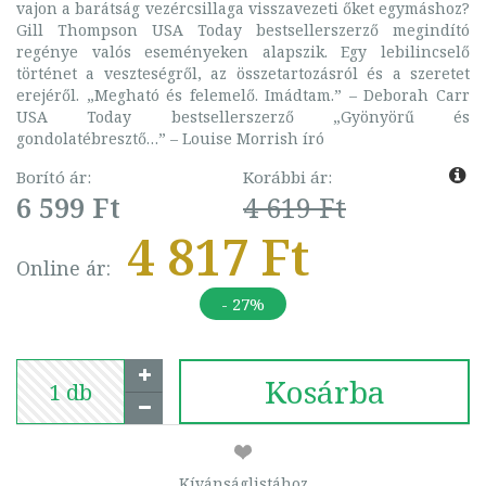
vajon a barátság vezércsillaga visszavezeti őket egymáshoz?
Gill Thompson USA Today bestsellerszerző megindító
regénye valós eseményeken alapszik. Egy lebilincselő
történet a veszteségről, az összetartozásról és a szeretet
erejéről. „Megható és felemelő. Imádtam.” – Deborah Carr
USA Today bestsellerszerző „Gyönyörű és
gondolatébresztő…” – Louise Morrish író
Borító ár:
Korábbi ár:
6 599 Ft
4 619 Ft
4 817 Ft
Online ár:
- 27%
Kosárba
Kívánságlistához