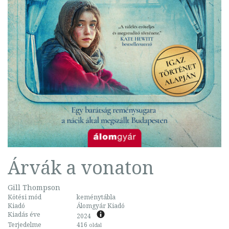
Árvák a vonaton
Gill Thompson
Kötési mód
keménytábla
Kiadó
Álomgyár Kiadó
Kiadás éve
2024
Terjedelme
416
oldal