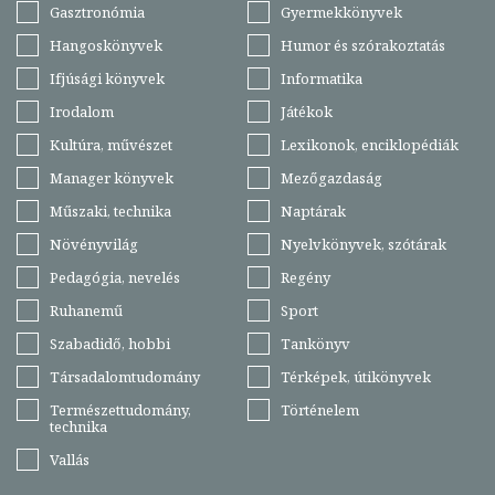
Gasztronómia
Gyermekkönyvek
Hangoskönyvek
Humor és szórakoztatás
Ifjúsági könyvek
Informatika
Irodalom
Játékok
Kultúra, művészet
Lexikonok, enciklopédiák
Manager könyvek
Mezőgazdaság
Műszaki, technika
Naptárak
Növényvilág
Nyelvkönyvek, szótárak
Pedagógia, nevelés
Regény
Ruhanemű
Sport
Szabadidő, hobbi
Tankönyv
Társadalomtudomány
Térképek, útikönyvek
Természettudomány,
Történelem
technika
Vallás