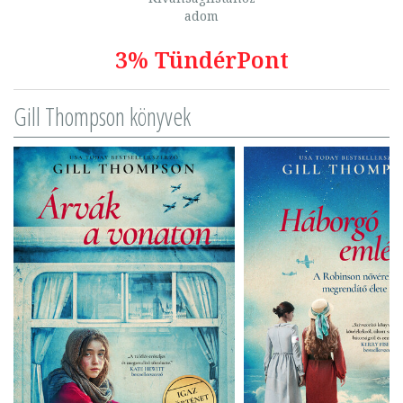
adom
3% TündérPont
Gill Thompson könyvek