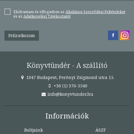
Elolvastam és elfogadom az
Általános Szerződési Feltételeket
és az
Adatkezelési Tájékoztatót
Feliratkozom
Könyvtündér - A szállító
1047 Budapest, Perényi Zsigmond utca 15.
+36 (1) 370-5540
info@konyvtunder.hu
Információk
Boltjaink
ÁSZF