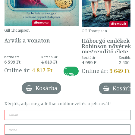
Gill Thompson
Gill Thompson
Árvák a vonaton
Háborgó emlékek -
Robinson nővérek
megrendítő élete
Borító ár:
Korábbi ár:
Borító ár:
Korábbi ár
6 599 Ft
4 619 Ft
4 999 Ft
2 500 Ft
-
Online ár:
4 817 Ft
Online ár:
3 649 Ft
27%
Kosárba
Kosárba
Kérjük, adja meg a felhasználónevét és a jelszavát!