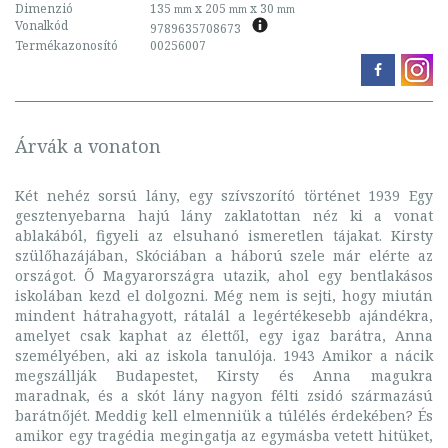
Dimenzió
135
x 205
x 30
mm
mm
mm
Vonalkód
9789635708673
Termékazonosító
00256007
Árvák a vonaton
Két nehéz sorsú lány, egy szívszorító történet 1939 Egy
gesztenyebarna hajú lány zaklatottan néz ki a vonat
ablakából, figyeli az elsuhanó ismeretlen tájakat. Kirsty
szülőhazájában, Skóciában a háború szele már elérte az
országot. Ő Magyarországra utazik, ahol egy bentlakásos
iskolában kezd el dolgozni. Még nem is sejti, hogy miután
mindent hátrahagyott, rátalál a legértékesebb ajándékra,
amelyet csak kaphat az élettől, egy igaz barátra, Anna
személyében, aki az iskola tanulója. 1943 Amikor a nácik
megszállják Budapestet, Kirsty és Anna magukra
maradnak, és a skót lány nagyon félti zsidó származású
barátnőjét. Meddig kell elmenniük a túlélés érdekében? És
amikor egy tragédia megingatja az egymásba vetett hitüket,