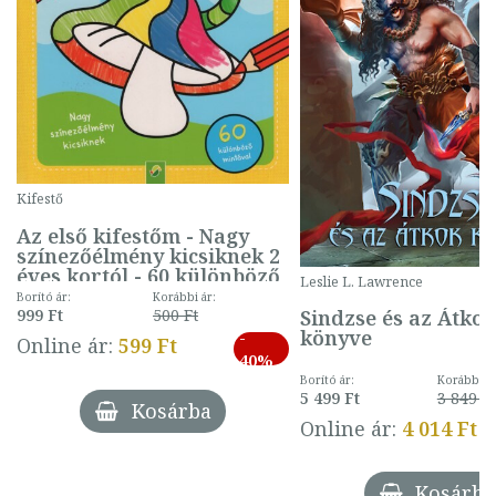
Kifestő
Az első kifestőm - Nagy
színezőélmény kicsiknek 2
éves kortól - 60 különböző
Leslie L. Lawrence
mintával (gombás)
Borító ár:
Korábbi ár:
Sindzse és az Átko
999 Ft
500 Ft
könyve
-
Online ár:
599 Ft
40%
Borító ár:
Korábbi ár
5 499 Ft
3 849 Ft
Kosárba
Online ár:
4 014 Ft
Kosárba