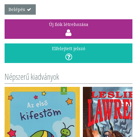
Belépés
Új fiók létrehozása
Elfelejtett jelszó
Népszerű kiadványok