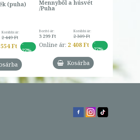
Online ár:
Mennyből a húsvét
k (puha)
/Puha
Borító ár:
Korábbi ár:
Korábbi ár:
3 299 Ft
2 309 Ft
2 449 Ft
-
-
Online ár:
2 408 Ft
 554 Ft
27%
27%
Kosárba
osárba