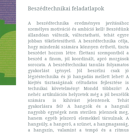
Beszédtechnikai feladatlapok
A beszédtechnika eredményes javításához
személyes motiváció és ambíció kell! Beszédünk
állandóan változik, változtatható, tehát egyre
jobban tökéletesíthető. A beszédtechnika célja,
hogy mindenki számára könnyen érthető, tiszta
beszédet hozzon létre. Élettani szempontból a
beszéd a finom, jól koordinált, apró mozgások
sorozata. A beszédtechnikai tanulás folyamatos
gyakorlást igényel. Jól beszélni csak jó
légzéstechnika és jó hangadás mellett lehet! A
kiejtés tisztaságának céltudatos fejlesztése is
technikai követelmény! Mondd többször! A
nehéz artikulációs helyzetek még a jól beszélők
számára is kihívást jelentenek. Tehát
gyakorlásra fel! A hangzók és a hangnál
nagyobb egységek nem sterilen jelennek meg,
hanem egyéb jelszerű elemekkel társulnak. A
hangsúly, a hangerő, a szünet, a hangmagasság,
a hangszín, valamint a tempó és a ritmus