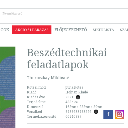
ÁGOK
ELŐJEGYEZHETŐ
AKCIÓ / LEÁRAZÁS
SIKERLISTA
SZÁ
Beszédtechnikai
feladatlapok
Thoroczkay Miklósné
Kötési mód
puha kötés
Kiadó
Holnap Kiadó
Kiadás éve
2021
Terjedelme
488
oldal
Dimenzió
168
x 238
x 30
mm
mm
mm
Vonalkód
9789633493526
Termékazonosító
00240937