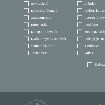
Agykontroll
Ajándék
Egészség, életmód
Emberi kapcs
Gasztronómia
Gyermekköny
Informatika
Irodalom
Manager könyvek
Mezőgazdasá
Nyelvkönyvek, szótárak
Pedagógia, ne
Szabadidő, hobbi
Tankönyv
Történelem
Vallás
Elolva