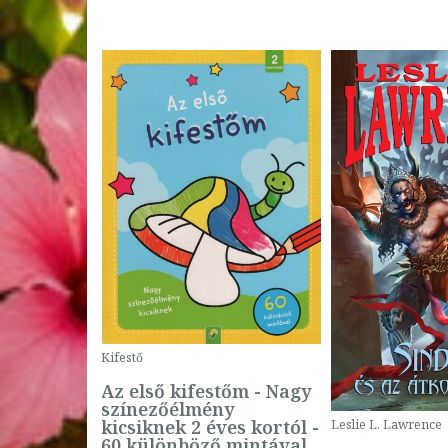
Kifestő
Az első kifestőm - Nagy
színezőélmény
 -
kicsiknek 2 éves kortól -
Leslie L. Lawrence
60 különböző mintával