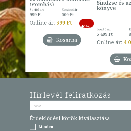
Sindzse és a
(gombás)
könyve
Borító ár:
Korábbi ár:
999 Ft
500 Ft
ábbi ár:
-
793 Ft
Online ár:
599 Ft
-
40%
3 Ft
Borító ár:
K
27%
5 499 Ft
3
Kosárba
Online ár:
4 
árba
Ko
Hírlevél feliratkozás
Érdeklődési körök kiválasztása
Minden