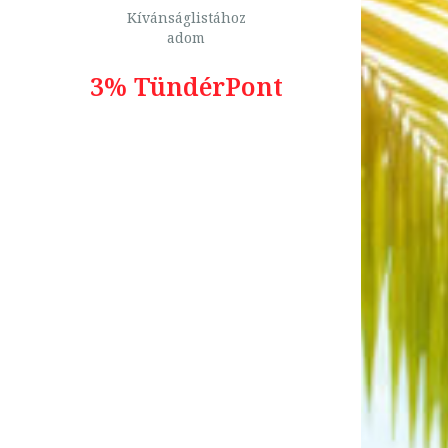
Kívánságlistához
adom
3% TündérPont