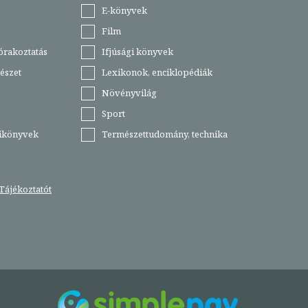
E-könyvek
Film
órakoztatás
Ifjúsági könyvek
észet
Lexikonok, enciklopédiák
Növényvilág
Sport
tikönyvek
Természettudomány, technika
Tájékoztatót