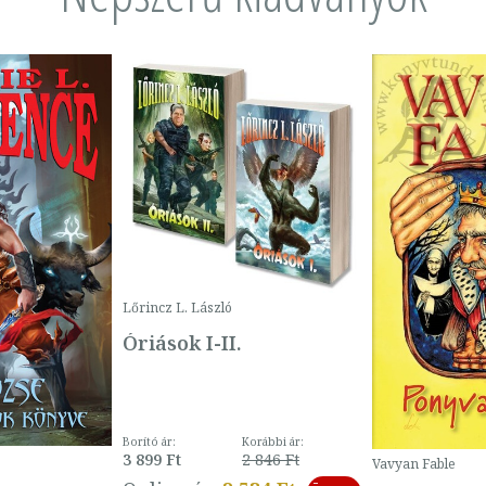
Lőrincz L. László
Óriások I-II.
Borító ár:
Korábbi ár:
3 899 Ft
2 846 Ft
Vavyan Fable
-