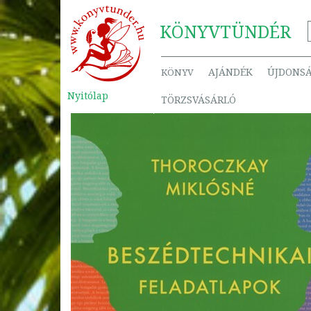
KÖNYV
TÜNDÉR
AJÁNDÉK
ÚJDONS
KÖNYV
Nyitólap
TÖRZSVÁSÁRLÓ