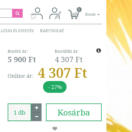
0
Kosár
KAPCSOLAT
LLÍTÁS ÉS FIZETÉS
Borító ár:
Korábbi ár:
5 900 Ft
4 307 Ft
4 307 Ft
Online ár:
- 27%
Kosárba