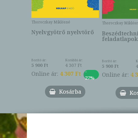
Thoroczkay Miklósné
Thoroczkay Miklós
Nyelvgyötrő nyelvtörő
Beszédtechn
feladatlapok
Borító ár:
Korábbi ár:
Borító ár:
K
5 900 Ft
4 307 Ft
5 900 Ft
4
-
Online ár:
4 307 Ft
Online ár:
4 
27%
Kosárba
Ko