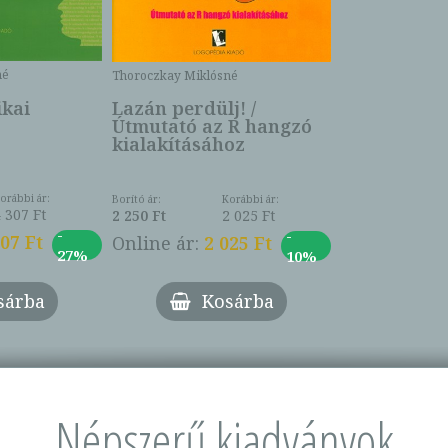
né
Thoroczkay Miklósné
ikai
Lazán perdülj! /
Útmutató az R hangzó
kialakításához
orábbi ár:
Borító ár:
Korábbi ár:
 307 Ft
2 250 Ft
2 025 Ft
-
-
307 Ft
Online ár:
2 025 Ft
27%
10%
sárba
Kosárba
Népszerű kiadványok