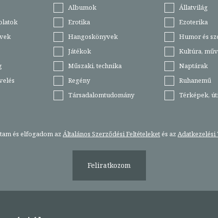
Albumok
Állatvilág
olatok
Erotika
Ezoterika
vek
Hangoskönyvek
Humor és sz
Játékok
Kultúra, műv
g
Műszaki, technika
Naptárak
velés
Regény
Ruhanemű
Társadalomtudomány
Térképek, ú
stam és elfogadom az
Általános Szerződési Feltételeket
és az
Adatkezelési 
Feliratkozom