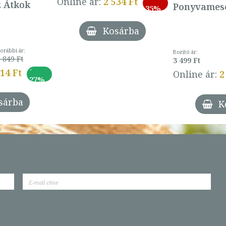
Online ár:
2 534 Ft
z Átkok
Ponyvamesé
35%
Kosárba
orábbi ár:
Borító ár:
 849 Ft
3 499 Ft
-
014 Ft
Online ár:
2
27%
sárba
K