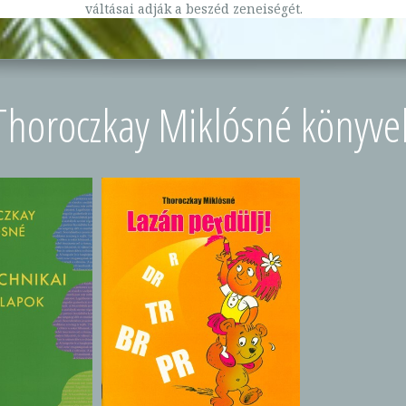
váltásai adják a beszéd zeneiségét.
Thoroczkay Miklósné könyve