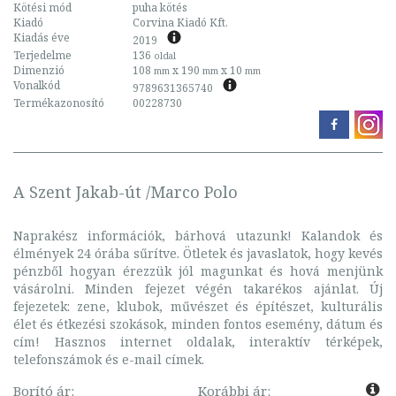
Kötési mód
puha kötés
Kiadó
Corvina Kiadó Kft.
Kiadás éve
2019
Terjedelme
136
oldal
Dimenzió
108
x 190
x 10
mm
mm
mm
Vonalkód
9789631365740
Termékazonosító
00228730
A Szent Jakab-út /Marco Polo
Naprakész információk, bárhová utazunk! Kalandok és
élmények 24 órába sűrítve. Ötletek és javaslatok, hogy kevés
pénzből hogyan érezzük jól magunkat és hová menjünk
vásárolni. Minden fejezet végén takarékos ajánlat. Új
fejezetek: zene, klubok, művészet és építészet, kulturális
élet és étkezési szokások, minden fontos esemény, dátum és
cím! Hasznos internet oldalak, interaktív térképek,
telefonszámok és e-mail címek.
Borító ár:
Korábbi ár: