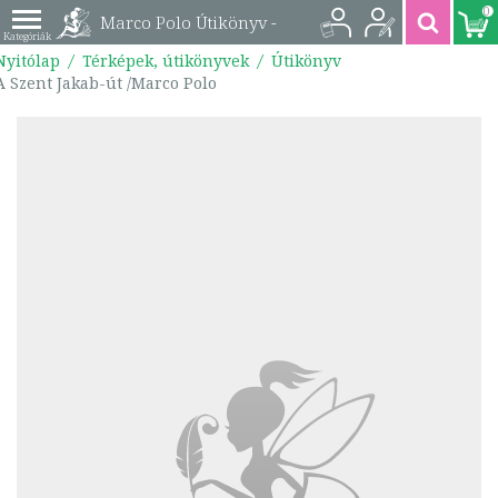
0
Marco Polo Útikönyv -
Nyitólap
Térképek, útikönyvek
Útikönyv
A Szent Jakab-út
A Szent Jakab-út /Marco Polo
/Marco Polo |
9789631365740