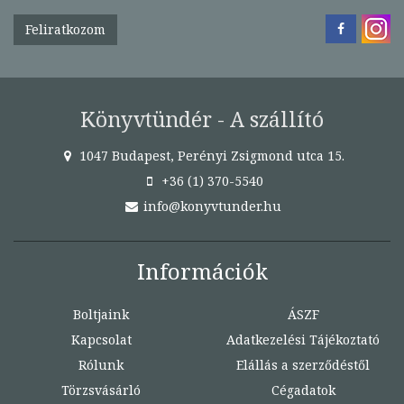
Feliratkozom
Könyvtündér - A szállító
1047 Budapest, Perényi Zsigmond utca 15.
+36 (1) 370-5540
info@konyvtunder.hu
Információk
Boltjaink
ÁSZF
Kapcsolat
Adatkezelési Tájékoztató
Rólunk
Elállás a szerződéstől
Törzsvásárló
Cégadatok