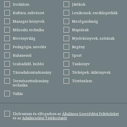
Irodalom
Játékok
Kultúra, művészet
Lexikonok, enciklopédiák
Manager könyvek
Mezőgazdaság
Műszaki, technika
Naptárak
Növényvilág
Nyelvkönyvek, szótárak
Pedagógia, nevelés
Regény
Ruhanemű
Sport
Szabadidő, hobbi
Tankönyv
Társadalomtudomány
Térképek, útikönyvek
Természettudomány,
Történelem
technika
Vallás
Elolvastam és elfogadom az
Általános Szerződési Feltételeket
és az
Adatkezelési Tájékoztatót