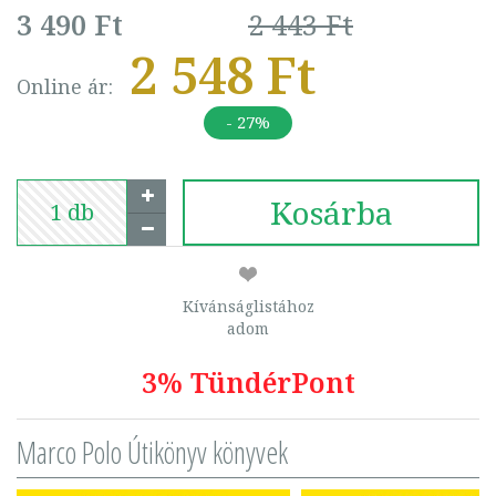
3 490 Ft
2 443 Ft
2 548 Ft
Online ár:
- 27%
Kosárba
Kívánságlistához
adom
3% TündérPont
Marco Polo Útikönyv könyvek