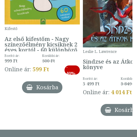
Kifestő
Az első kifestőm - Nagy
színezőélmény kicsiknek 2
éves kortól - 60 különböző
Leslie L. Lawrence
mintával (gombás)
Borító ár:
Korábbi ár:
Sindzse és az Átko
999 Ft
500 Ft
könyve
-
Online ár:
599 Ft
40%
Borító ár:
Korábbi ár
5 499 Ft
3 849 Ft
Kosárba
Online ár:
4 014 Ft
Kosárba