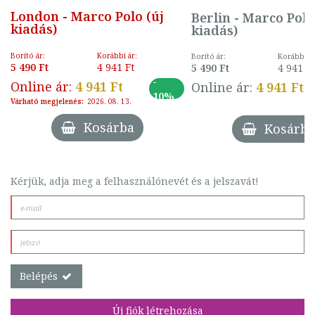
London - Marco Polo (új
Berlin - Marco Polo
kiadás)
kiadás)
Borító ár:
Korábbi ár:
Borító ár:
Korábbi ár
5 490 Ft
4 941 Ft
5 490 Ft
4 941 F
-
Online ár:
4 941 Ft
Online ár:
4 941 Ft
10%
Várható megjelenés:
2026. 08. 13.
Kosárba
Kosárba
Kérjük, adja meg a felhasználónevét és a jelszavát!
Belépés
Új fiók létrehozása